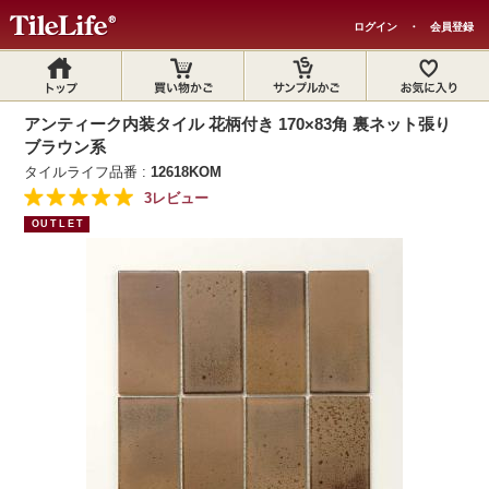
ログイン
・
会員登録
アンティーク内装タイル 花柄付き 170×83角 裏ネット張り
ブラウン系
タイルライフ品番 :
12618KOM
3レビュー
OUTLET