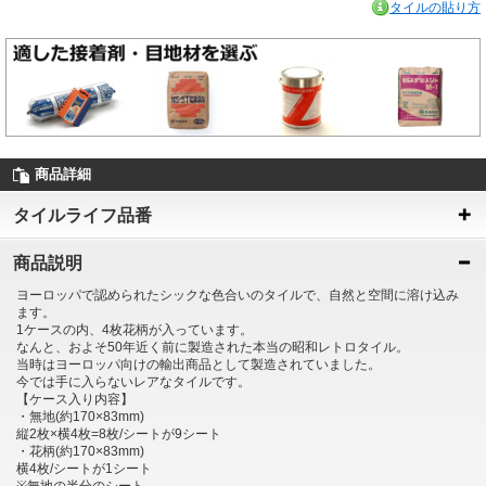
タイルの貼り方
商品詳細
タイルライフ品番
商品説明
ヨーロッパで認められたシックな色合いのタイルで、自然と空間に溶け込み
ます。
1ケースの内、4枚花柄が入っています。
なんと、およそ50年近く前に製造された本当の昭和レトロタイル。
当時はヨーロッパ向けの輸出商品として製造されていました。
今では手に入らないレアなタイルです。
【ケース入り内容】
・無地(約170×83mm)
縦2枚×横4枚=8枚/シートが9シート
・花柄(約170×83mm)
横4枚/シートが1シート
※無地の半分のシート