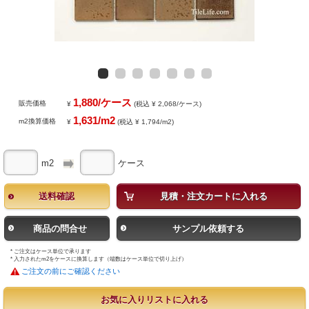
1,880/ケース
販売価格
¥
(税込 ¥ 2,068/ケース)
1,631/m2
m2換算価格
¥
(税込 ¥ 1,794/m2)
m2
ケース
送料確認
見積・注文カートに入れる
商品の問合せ
サンプル依頼する
* ご注文はケース単位で承ります
* 入力されたm2をケースに換算します（端数はケース単位で切り上げ）
ご注文の前にご確認ください
お気に入りリストに入れる