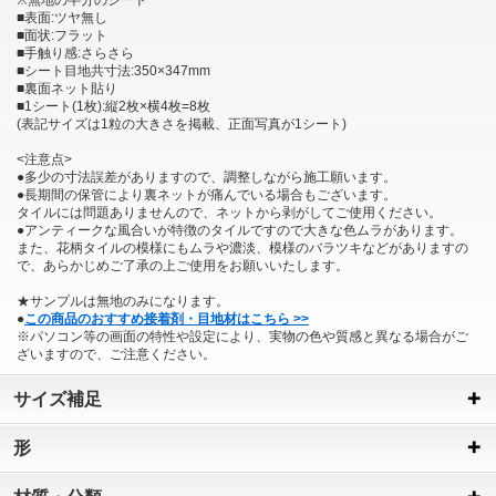
■表面:ツヤ無し
■面状:フラット
■手触り感:さらさら
■シート目地共寸法:350×347mm
■裏面ネット貼り
■1シート(1枚):縦2枚×横4枚=8枚
(表記サイズは1粒の大きさを掲載、正面写真が1シート)
<注意点>
●多少の寸法誤差がありますので、調整しながら施工願います。
●長期間の保管により裏ネットが痛んでいる場合もございます。
タイルには問題ありませんので、ネットから剥がしてご使用ください。
●アンティークな風合いが特徴のタイルですので大きな色ムラがあります。
また、花柄タイルの模様にもムラや濃淡、模様のバラツキなどがありますの
で、あらかじめご了承の上ご使用をお願いいたします。
★サンプルは無地のみになります。
●
この商品のおすすめ接着剤・目地材はこちら >>
※パソコン等の画面の特性や設定により、実物の色や質感と異なる場合がご
ざいますので、ご注意ください。
サイズ補足
形