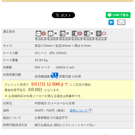
適正表示
サイズ
長辺:170mm × 短辺:83mm × 厚み:5.0mm
ケース入数
10シート（約1.153m2）
ケース重量
15.50 Kg
在庫数
550 ケース （約634.2 m2）
出荷所要日数
決済確認後
営業日後 の出荷
8月17日 12:00時まで
クレジット決済で
にご注文の場合、
8月18日
最短出荷予定日
となります。
※ お見積対応や出荷メーカーが異なる場合は対象外です。
出荷元
中部地方 のメーカーから出荷
送料
500円～700円（税別）
送料について
返品について
お客様都合での返品不可
利用可能決済方法
銀行お振込み (前払い) クレジットカード払い