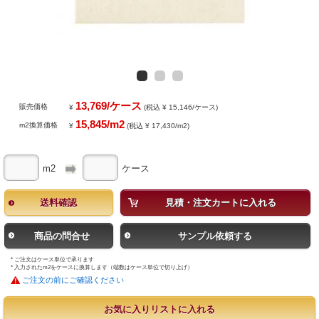
13,769/ケース
販売価格
¥
(税込 ¥ 15,146/ケース)
15,845/m2
m2換算価格
¥
(税込 ¥ 17,430/m2)
m2
ケース
送料確認
見積・注文カートに入れる
商品の問合せ
サンプル依頼する
* ご注文はケース単位で承ります
* 入力されたm2をケースに換算します（端数はケース単位で切り上げ）
ご注文の前にご確認ください
お気に入りリストに入れる