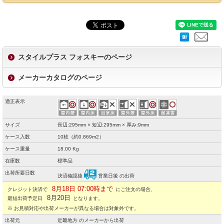
スタイルプラス フォスキーのページ
メーカーカタログのページ
適正表示
サイズ
長辺:295mm × 短辺:295mm × 厚み:9mm
ケース入数
10枚（約0.869m2）
ケース重量
18.00 Kg
在庫数
標準品
出荷所要日数
決済確認後
営業日後 の出荷
8月18日 07:00時まで
クレジット決済で
にご注文の場合、
8月20日
最短出荷予定日
となります。
※ お見積対応や出荷メーカーが異なる場合は対象外です。
出荷元
近畿地方 のメーカーから出荷