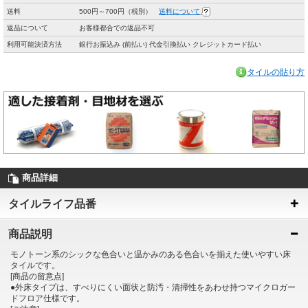
送料
500円～700円（税別）
送料について
返品について
お客様都合での返品不可
利用可能決済方法
銀行お振込み (前払い) 代金引換払い クレジットカード払い
タイルの貼り方
商品詳細
タイルライフ品番
商品説明
モノトーン系のシックな色合いと温かみのある色合いを揃えた使いやすい床
タイルです。
[商品の留意点]
●外床タイプは、すべりにくい面状と防汚・清掃性をあわせ持つマイクロガー
ドフロア仕様です。