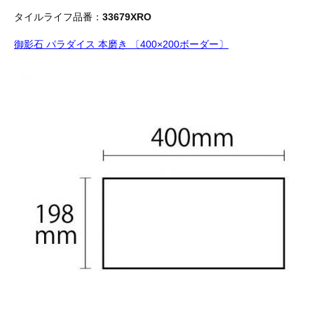
タイルライフ品番：
33679XRO
御影石 パラダイス 本磨き 〔400×200ボーダー〕