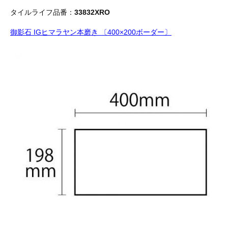
タイルライフ品番：
33832XRO
御影石 IGヒマラヤン本磨き 〔400×200ボーダー〕