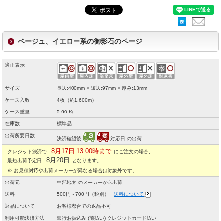
ベージュ、イエロー系の御影石のページ
適正表示
サイズ
長辺:400mm × 短辺:97mm × 厚み:13mm
ケース入数
4枚（約1.600m）
ケース重量
5.60 Kg
在庫数
標準品
出荷所要日数
決済確認後
対応日 の出荷
8月17日 13:00時まで
クレジット決済で
にご注文の場合、
8月20日
最短出荷予定日
となります。
※ お見積対応や出荷メーカーが異なる場合は対象外です。
出荷元
中部地方 のメーカーから出荷
送料
500円～700円（税別）
送料について
返品について
お客様都合での返品不可
利用可能決済方法
銀行お振込み (前払い) クレジットカード払い