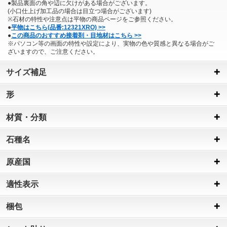
●製品裏面の角や辺に欠けがある場合がございます。
(小口仕上げ加工品の場合は目立つ場合がございます)
※石材の特性や注意点は平物の商品ページをご参照ください。
●
平物はこちら(品番:12321XRO) >>
●
この商品のおすすめ接着剤・目地材はこちら >>
※パソコン等の画面の特性や設定により、実物の色や質感と異なる場合がご
ざいますので、ご注意ください。
サイズ補足
形
材質・分類
石種名
原産国
適性表示
梱包