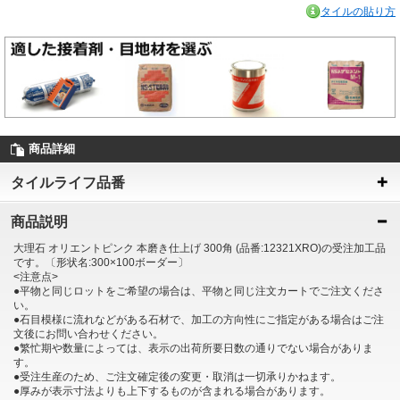
タイルの貼り方
商品詳細
タイルライフ品番
商品説明
大理石 オリエントピンク 本磨き仕上げ 300角 (品番:12321XRO)の受注加工品
です。〔形状名:300×100ボーダー〕
<注意点>
●平物と同じロットをご希望の場合は、平物と同じ注文カートでご注文くださ
い。
●石目模様に流れなどがある石材で、加工の方向性にご指定がある場合はご注
文後にお問い合わせください。
●繁忙期や数量によっては、表示の出荷所要日数の通りでない場合がありま
す。
●受注生産のため、ご注文確定後の変更・取消は一切承りかねます。
●厚みが表示寸法よりも上下するものが含まれる場合があります。