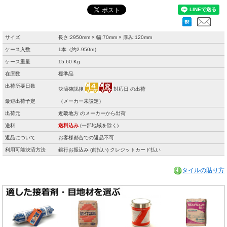
サイズ
長さ:2950mm × 幅:70mm × 厚み:120mm
ケース入数
1本（約2.950m）
ケース重量
15.60 Kg
在庫数
標準品
出荷所要日数
決済確認後
対応日 の出荷
最短出荷予定
（メーカー未設定）
出荷元
近畿地方 のメーカーから出荷
送料
送料込み
(一部地域を除く)
返品について
お客様都合での返品不可
利用可能決済方法
銀行お振込み (前払い) クレジットカード払い
タイルの貼り方