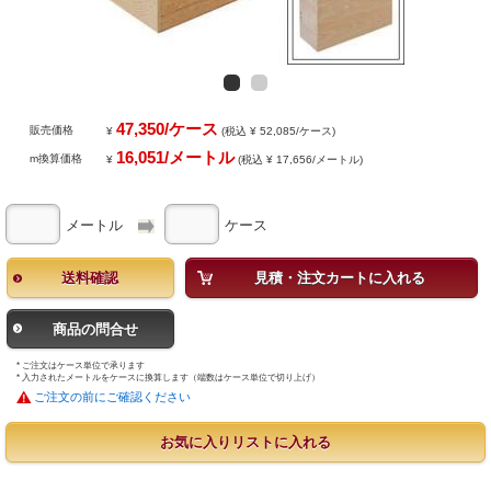
47,350/ケース
販売価格
¥
(税込 ¥ 52,085/ケース)
16,051/メートル
m換算価格
¥
(税込 ¥ 17,656/メートル)
メートル
ケース
送料確認
見積・注文カートに入れる
商品の問合せ
* ご注文はケース単位で承ります
* 入力されたメートルをケースに換算します（端数はケース単位で切り上げ）
ご注文の前にご確認ください
お気に入りリストに入れる