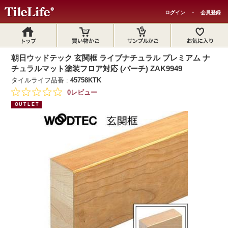
ログイン
・
会員登録
朝日ウッドテック 玄関框 ライブナチュラル プレミアム ナ
チュラルマット塗装フロア対応 (バーチ) ZAK9949
タイルライフ品番 :
45758KTK
0レビュー
OUTLET