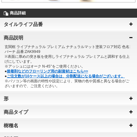
商品詳細
タイルライフ品番
商品説明
玄関框 ライブナチュラル プレミアム ナチュラルマット塗装フロア対応 色名:
バーチ 品番:ZAK9949
※表面に厚めの突き板を使用しライブナチュラル プレミアムと調和する仕上
げにしています。
※アッシュにはオーク N-45°をご使用ください。
●
接着剤などのフローリング用の副資材はこちら>>
●
ご注文数が10ケース以上の場合は、分割配送になる場合がございます。
※パソコン等の画面の特性や設定により、実物の色や質感と異なる場合がご
ざいますので、ご注意ください。
形
商品タイプ
樹種名