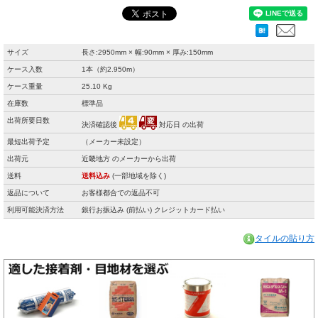
サイズ
長さ:2950mm × 幅:90mm × 厚み:150mm
ケース入数
1本（約2.950m）
ケース重量
25.10 Kg
在庫数
標準品
出荷所要日数
決済確認後
対応日 の出荷
最短出荷予定
（メーカー未設定）
出荷元
近畿地方 のメーカーから出荷
送料
送料込み
(一部地域を除く)
返品について
お客様都合での返品不可
利用可能決済方法
銀行お振込み (前払い) クレジットカード払い
タイルの貼り方