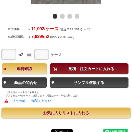
11,092/ケース
販売価格
¥
(税込 ¥ 12,201/ケース)
7,629/m2
m2換算価格
¥
(税込 ¥ 8,392/m2)
m2
ケース
送料確認
見積・注文カートに入れる
商品の問合せ
サンプル依頼する
* ご注文はケース単位で承ります
* 入力されたm2をケースに換算します（端数はケース単位で切り上げ）
ご注文の前にご確認ください
お気に入りリストに入れる