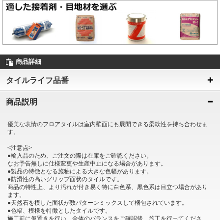
商品詳細
タイルライフ品番
商品説明
優美な表情のフロアタイルは室内壁面にも展開できる柔軟性を持ち合わせま
す。
<注意点>
●輸入品のため、ご注文の際は在庫をご確認ください。
なお予告無しに仕様変更や生産中止になる場合があります。
●製品の特徴となる施釉による大きな色幅があります。
●防滑性の高いグリップ面状のタイルです。
商品の特性上、より汚れが付き易く特に白色系、黒色系は目立つ場合があり
ます。
●天然石を模した面状が数パターンミックスして梱包されています。
●色幅、模様を特徴としたタイルです。
施工前に仮置きを行い、全体のバランスをご確認後、施工を行ってくださ