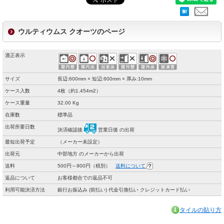
ウルティウムス クオーツのページ
適正表示
サイズ
長辺:600mm × 短辺:600mm × 厚み:10mm
ケース入数
4枚（約1.454m2）
ケース重量
32.00 Kg
在庫数
標準品
出荷所要日数
決済確認後
営業日後 の出荷
最短出荷予定
（メーカー未設定）
出荷元
中部地方 のメーカーから出荷
送料
500円～900円（税別）
送料について
返品について
お客様都合での返品不可
利用可能決済方法
銀行お振込み (前払い) 代金引換払い クレジットカード払い
タイルの貼り方