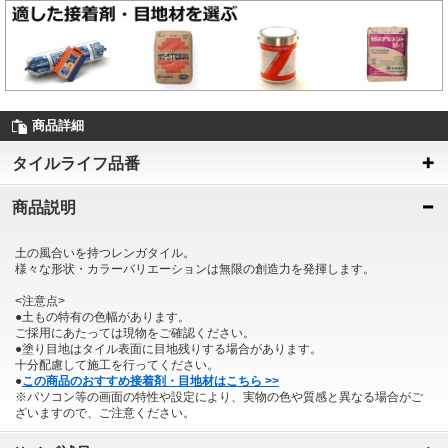
商品詳細
タイルライフ品番
商品説明
土の風合いを持つレンガタイル。
様々な形状・カラーバリエーションは無限の創造力を発揮します。
<注意点>
●土もの特有の色幅があります。
ご採用にあたっては現物をご確認ください。
●塗り目地はタイル表面に目地残りする場合があります。
十分配慮して施工を行ってください。
●
この商品のおすすめ接着剤・目地材はこちら >>
※パソコン等の画面の特性や設定により、実物の色や質感と異なる場合がご
ざいますので、ご注意ください。