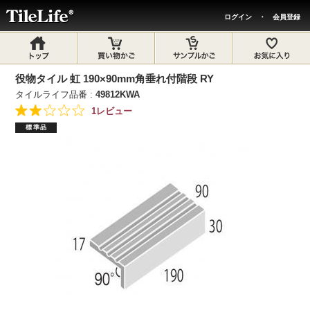
ログイン
・
会員登録
役物タイル 虹 190×90mm角垂れ付階段 RY
タイルライフ品番 :
49812KWA
1レビュー
標準品