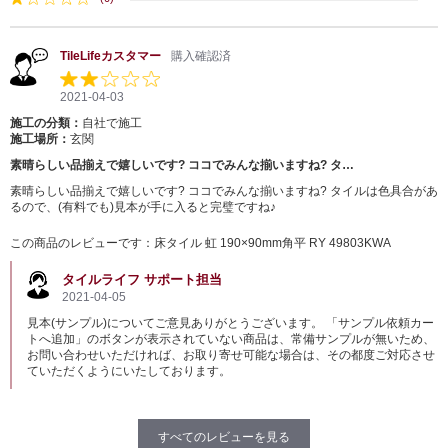
TileLifeカスタマー
購入確認済
2021-04-03
施工の分類：
自社で施工
施工場所：
玄関
素晴らしい品揃えで嬉しいです? ココでみんな揃いますね? タ…
素晴らしい品揃えで嬉しいです? ココでみんな揃いますね? タイルは色具合があ
るので、(有料でも)見本が手に入ると完璧ですね♪
この商品のレビューです：
床タイル 虹 190×90mm角平 RY 49803KWA
タイルライフ サポート担当
2021-04-05
見本(サンプル)についてご意見ありがとうございます。 「サンプル依頼カー
トへ追加」のボタンが表示されていない商品は、常備サンプルが無いため、
お問い合わせいただければ、お取り寄せ可能な場合は、その都度ご対応させ
ていただくようにいたしております。
すべてのレビューを見る