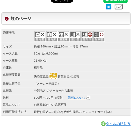
虹のページ
適正表示
サイズ
長辺:190mm × 短辺:90mm × 厚み:17mm
ケース入数
30枚（約6.000m）
ケース重量
21.00 Kg
在庫数
標準品
出荷所要日数
決済確認後
営業日後 の出荷
最短出荷予定
（メーカー未設定）
出荷元
中部地方 のメーカーから出荷
送料
500円～700円（税別）
送料について
返品について
お客様都合での返品不可
利用可能決済方法
銀行お振込み (前払い) 代金引換払い クレジットカード払い
タイルの貼り方