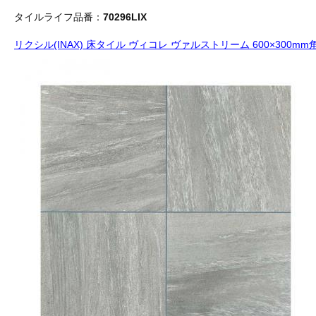
タイルライフ品番：
70296LIX
リクシル(INAX) 床タイル ヴィコレ ヴァルストリーム 600×300mm角平