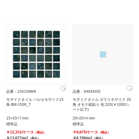
品番：23415MKK
品番：64934XIS
モザイクタイル バルセモザイク15
モザイクタイル ガラスモザイク 20
角 BM-1508_T
角 オモテ紙貼り 色:320(￥1000/シ
ート以下)
15×15×7 mm
20×20×4 mm
標準品
標準品
￥12,331/ケース
￥9,875/ケース
（税込）
（税込）
￥13,077/m2
￥8,708/m2
（税込）
（税込）