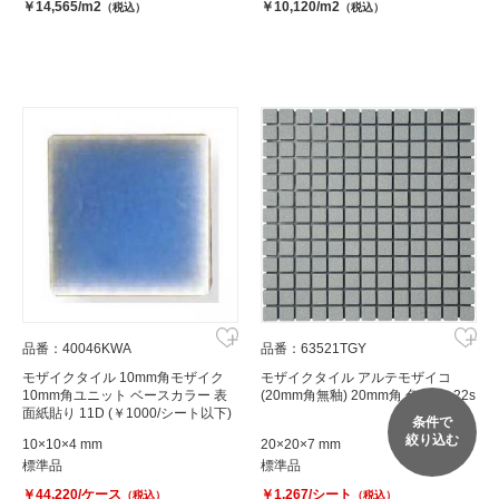
￥14,565/m2
￥10,120/m2
（税込）
（税込）
品番：40046KWA
品番：63521TGY
モザイクタイル 10mm角モザイク
モザイクタイル アルテモザイコ
10mm角ユニット ベースカラー 表
(20mm角無釉) 20mm角 色:mau-22s
面紙貼り 11D (￥1000/シート以下)
条件で
絞り込む
10×10×4 mm
20×20×7 mm
標準品
標準品
￥44,220/ケース
￥1,267/シート
（税込）
（税込）