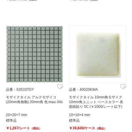
品番：63533TGY
品番：40020KWA
モザイクタイル アルテモザイコ
モザイクタイル 10mm角モザイク
(20mm角無釉) 20mm角 色:mau-34s
10mm角ユニット ベースカラー 表
面紙貼り 5C (￥1000/シート以下)
20×20×7 mm
10×10×4 mm
標準品
標準品
￥1,267/シート
￥39,600/ケース
（税込）
（税込）