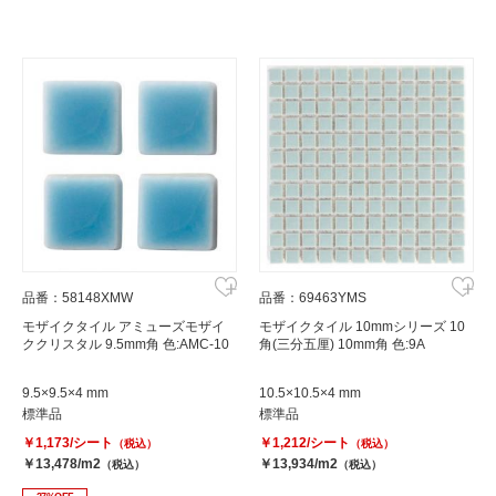
品番：58148XMW
品番：69463YMS
モザイクタイル アミューズモザイ
モザイクタイル 10mmシリーズ 10
ククリスタル 9.5mm角 色:AMC-10
角(三分五厘) 10mm角 色:9A
9.5×9.5×4 mm
10.5×10.5×4 mm
標準品
標準品
￥1,173/シート
￥1,212/シート
（税込）
（税込）
￥13,478/m2
￥13,934/m2
（税込）
（税込）