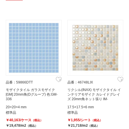
品番：59866DTT
品番：46748LIX
モザイクタイル ガラスモザイク
リクシル(INAX) モザイクタイル イ
[GM] 20mm角(Dグループ) 色:GM-
ンテリアモザイク カレイドグレイ
336
ズ 20mm角ネット張り IM-
20P1/KLG-11
20×20×4 mm
17.5×17.5×6 mm
標準品
標準品
￥40,163/ケース
￥1,955/シート
（税込）
（税込）
￥19,478/m2
￥21,718/m2
（税込）
（税込）