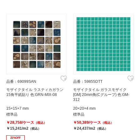
品番：69099SAN
品番：59855DTT
モザイクタイル ラスティカガラン
モザイクタイル ガラスモザイク
15角平紙貼り 色:GRN-MIX-08
[GM] 20mm角(Cグループ) 色:GM-
312
15×15×7 mm
20×20×4 mm
標準品
標準品
￥28,758/ケース
￥50,389/ケース
（税込）
（税込）
￥15,241/m2
￥24,437/m2
（税込）
（税込）
21%OFF