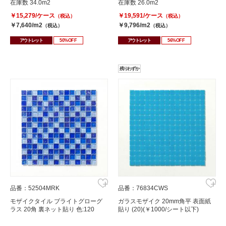
在庫数 34.0m2
在庫数 26.0m2
￥15,279/ケース
￥19,591/ケース
（税込）
（税込）
￥7,640/m2
￥9,796/m2
（税込）
（税込）
アウトレット
50%OFF
アウトレット
56%OFF
残りわずか
品番：52504MRK
品番：76834CWS
モザイクタイル ブライトグローグ
ガラスモザイク 20mm角平 表面紙
ラス 20角 裏ネット貼り 色:120
貼り (20)(￥1000/シート以下)