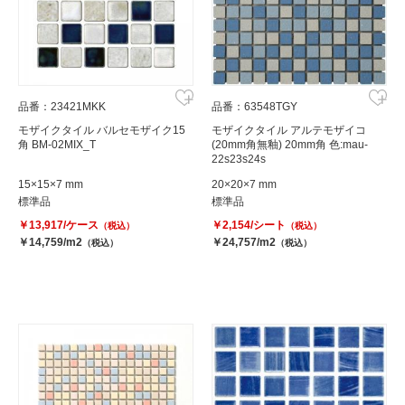
品番：23421MKK
品番：63548TGY
モザイクタイル バルセモザイク15
モザイクタイル アルテモザイコ
角 BM-02MIX_T
(20mm角無釉) 20mm角 色:mau-
22s23s24s
15×15×7 mm
20×20×7 mm
標準品
標準品
￥13,917/ケース
￥2,154/シート
（税込）
（税込）
￥14,759/m2
￥24,757/m2
（税込）
（税込）