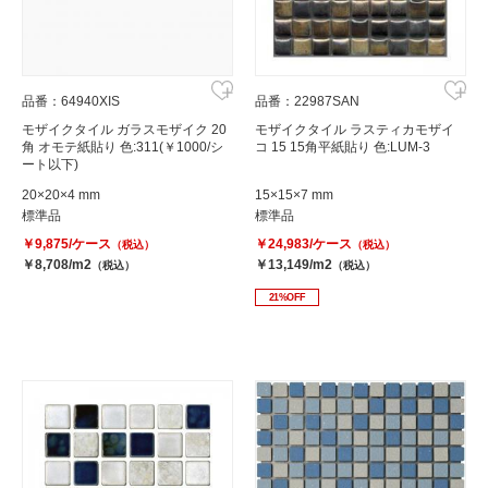
品番：64940XIS
品番：22987SAN
モザイクタイル ガラスモザイク 20
モザイクタイル ラスティカモザイ
角 オモテ紙貼り 色:311(￥1000/シ
コ 15 15角平紙貼り 色:LUM-3
ート以下)
20×20×4 mm
15×15×7 mm
標準品
標準品
￥9,875/ケース
￥24,983/ケース
（税込）
（税込）
￥8,708/m2
￥13,149/m2
（税込）
（税込）
21%OFF