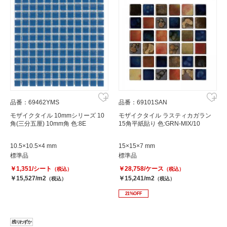
品番：69462YMS
品番：69101SAN
モザイクタイル 10mmシリーズ 10
モザイクタイル ラスティカガラン
角(三分五厘) 10mm角 色:8E
15角平紙貼り 色:GRN-MIX/10
10.5×10.5×4 mm
15×15×7 mm
標準品
標準品
￥1,351/シート
￥28,758/ケース
（税込）
（税込）
￥15,527/m2
￥15,241/m2
（税込）
（税込）
21%OFF
残りわずか