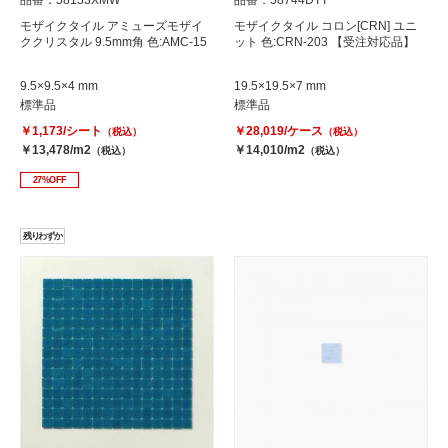
モザイクタイル アミューズモザイ
モザイクタイル コロン[CRN] ユニ
ククリスタル 9.5mm角 色:AMC-15
ット 色:CRN-203 【受注対応品】
9.5×9.5×4 mm
19.5×19.5×7 mm
標準品
標準品
￥1,173/シート
￥28,019/ケース
（税込）
（税込）
￥13,478/m2
￥14,010/m2
（税込）
（税込）
27%OFF
残りわずか