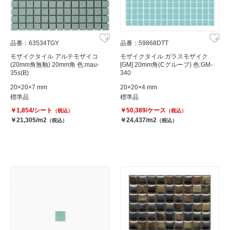
品番：63534TGY
品番：59868DTT
モザイクタイル アルテモザイコ
モザイクタイル ガラスモザイク
(20mm角無釉) 20mm角 色:mau-
[GM] 20mm角(Cグループ) 色:GM-
35s(B)
340
20×20×7 mm
20×20×4 mm
標準品
標準品
￥1,854/シート
￥50,389/ケース
（税込）
（税込）
￥21,305/m2
￥24,437/m2
（税込）
（税込）