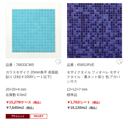
品番：76833CWS
品番：65851RVE
ガラスモザイク 20mm角平 表面紙
モザイクタイル フィオーレ モザイ
貼り (18)(￥1000/シート以下)
クタイル・裏ネット張り 色:アガパ
ンサス
20×20×4 mm
12×12×7 mm
在庫数 8.0m2
標準品
￥15,279/ケース
￥1,702/シート
（税込）
（税込）
￥7,640/m2
￥19,120/m2
（税込）
（税込）
アウトレット
50%OFF