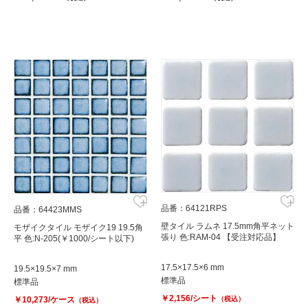
品番：64121RPS
品番：64423MMS
壁タイル ラムネ 17.5mm角平ネット
モザイクタイル モザイク19 19.5角
張り 色:RAM-04 【受注対応品】
平 色:N-205(￥1000/シート以下)
17.5×17.5×6 mm
19.5×19.5×7 mm
標準品
標準品
￥2,156/シート
￥10,273/ケース
（税込）
（税込）