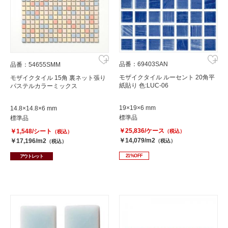
品番：69403SAN
品番：54655SMM
モザイクタイル ルーセント 20角平
モザイクタイル 15角 裏ネット張り
紙貼り 色:LUC-06
パステルカラーミックス
19×19×6 mm
14.8×14.8×6 mm
標準品
標準品
￥25,836/ケース
￥1,548/シート
（税込）
（税込）
￥14,079/m2
￥17,196/m2
（税込）
（税込）
21%OFF
アウトレット