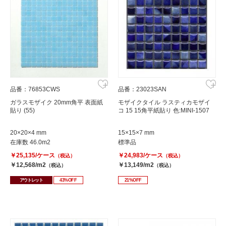
品番：76853CWS
品番：23023SAN
ガラスモザイク 20mm角平 表面紙
モザイクタイル ラスティカモザイ
貼り (55)
コ 15 15角平紙貼り 色:MINI-1507
20×20×4 mm
15×15×7 mm
在庫数 46.0m2
標準品
￥25,135/ケース
￥24,983/ケース
（税込）
（税込）
￥12,568/m2
￥13,149/m2
（税込）
（税込）
アウトレット
43%OFF
21%OFF