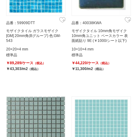
品番：59909DTT
品番：40038KWA
モザイクタイル ガラスモザイク
モザイクタイル 10mm角モザイク
[GM] 20mm角(Bグループ) 色:GM-
10mm角ユニット ベースカラー 表
543
面紙貼り 9E (￥1000/シート以下)
20×20×4 mm
10×10×4 mm
標準品
標準品
￥89,289/ケース
￥44,220/ケース
（税込）
（税込）
￥43,303/m2
￥11,300/m2
（税込）
（税込）