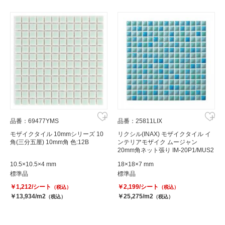
品番：69477YMS
品番：25811LIX
モザイクタイル 10mmシリーズ 10
リクシル(INAX) モザイクタイル イ
角(三分五厘) 10mm角 色:12B
ンテリアモザイク ムージャン
20mm角ネット張り IM-20P1/MUS2
10.5×10.5×4 mm
18×18×7 mm
標準品
標準品
￥1,212/シート
￥2,199/シート
（税込）
（税込）
￥13,934/m2
￥25,275/m2
（税込）
（税込）