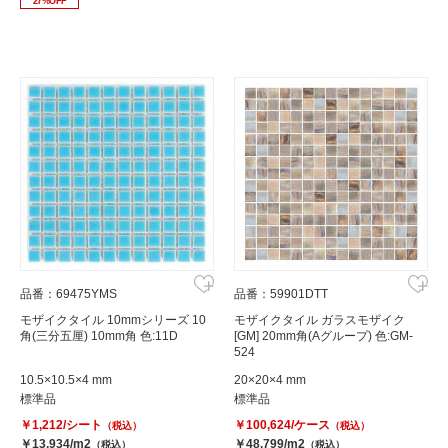
27%OFF
品番：69475YMS
品番：59901DTT
モザイクタイル 10mmシリーズ 10
モザイクタイル ガラスモザイク
角(三分五厘) 10mm角 色:11D
[GM] 20mm角(Aグループ) 色:GM-
524
10.5×10.5×4 mm
20×20×4 mm
標準品
標準品
￥1,212/シート
￥100,624/ケース
（税込）
（税込）
￥13,934/m2
￥48,799/m2
（税込）
（税込）