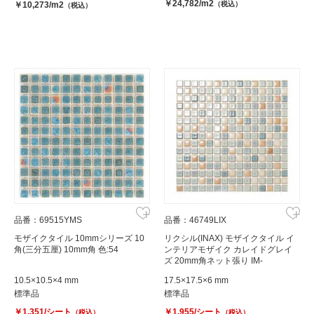
￥24,782/m2
￥10,273/m2
（税込）
（税込）
品番：69515YMS
品番：46749LIX
モザイクタイル 10mmシリーズ 10
リクシル(INAX) モザイクタイル イ
角(三分五厘) 10mm角 色:54
ンテリアモザイク カレイドグレイ
ズ 20mm角ネット張り IM-
20P1/KLG-12
10.5×10.5×4 mm
17.5×17.5×6 mm
標準品
標準品
￥1,351/シート
￥1,955/シート
（税込）
（税込）