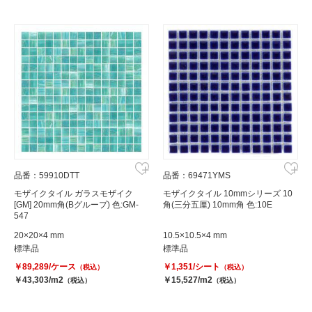
品番：59910DTT
品番：69471YMS
モザイクタイル ガラスモザイク
モザイクタイル 10mmシリーズ 10
[GM] 20mm角(Bグループ) 色:GM-
角(三分五厘) 10mm角 色:10E
547
20×20×4 mm
10.5×10.5×4 mm
標準品
標準品
￥89,289/ケース
￥1,351/シート
（税込）
（税込）
￥43,303/m2
￥15,527/m2
（税込）
（税込）