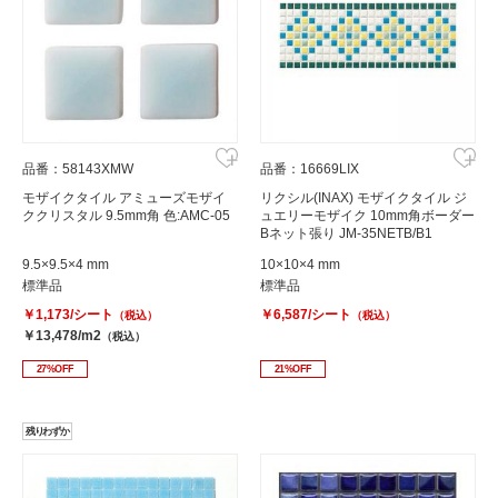
品番：58143XMW
品番：16669LIX
モザイクタイル アミューズモザイ
リクシル(INAX) モザイクタイル ジ
ククリスタル 9.5mm角 色:AMC-05
ュエリーモザイク 10mm角ボーダー
Bネット張り JM-35NETB/B1
9.5×9.5×4 mm
10×10×4 mm
標準品
標準品
￥1,173/シート
￥6,587/シート
（税込）
（税込）
￥13,478/m2
（税込）
27%OFF
21%OFF
残りわずか