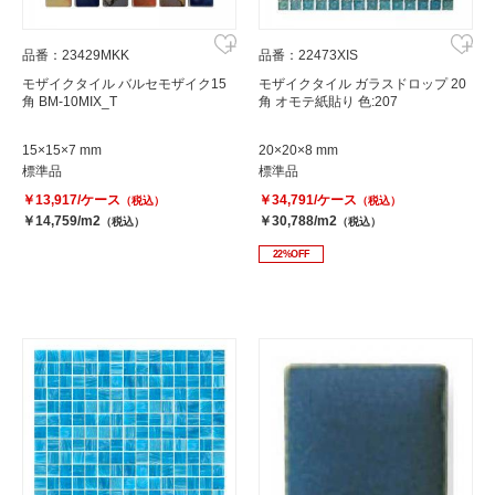
品番：23429MKK
品番：22473XIS
モザイクタイル バルセモザイク15
モザイクタイル ガラスドロップ 20
角 BM-10MIX_T
角 オモテ紙貼り 色:207
15×15×7 mm
20×20×8 mm
標準品
標準品
￥13,917/ケース
￥34,791/ケース
（税込）
（税込）
￥14,759/m2
￥30,788/m2
（税込）
（税込）
22%OFF