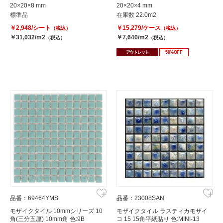
20×20×8 mm
20×20×4 mm
標準品
在庫数 22.0m2
￥2,948/シート
￥15,279/ケース
（税込）
（税込）
￥31,032/m2
￥7,640/m2
（税込）
（税込）
アウトレット
50%OFF
品番：69464YMS
品番：23008SAN
モザイクタイル 10mmシリーズ 10
モザイクタイル ラスティカモザイ
角(三分五厘) 10mm角 色:9B
コ 15 15角平紙貼り 色:MINI-13