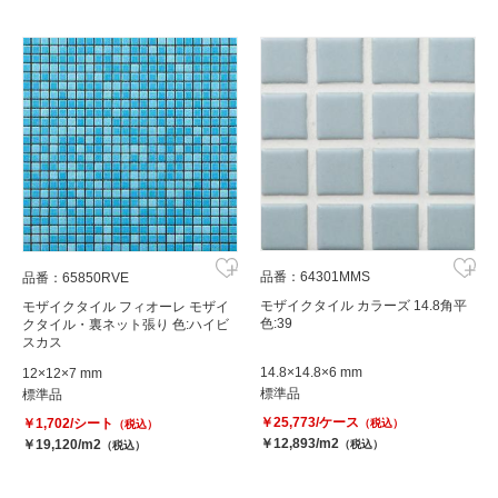
品番：64301MMS
品番：65850RVE
モザイクタイル カラーズ 14.8角平
モザイクタイル フィオーレ モザイ
色:39
クタイル・裏ネット張り 色:ハイビ
スカス
14.8×14.8×6 mm
12×12×7 mm
標準品
標準品
￥25,773/ケース
￥1,702/シート
（税込）
（税込）
￥12,893/m2
￥19,120/m2
（税込）
（税込）