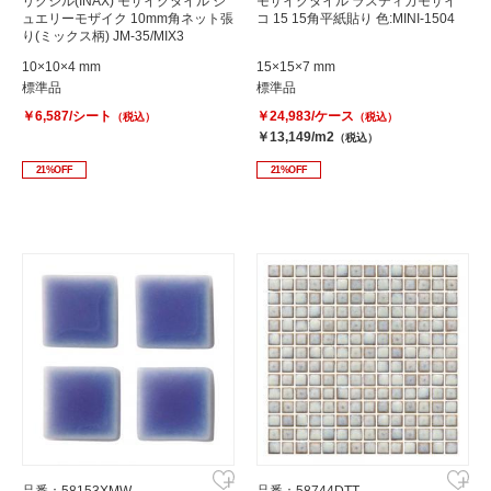
リクシル(INAX) モザイクタイル ジ
モザイクタイル ラスティカモザイ
ュエリーモザイク 10mm角ネット張
コ 15 15角平紙貼り 色:MINI-1504
り(ミックス柄) JM-35/MIX3
10×10×4 mm
15×15×7 mm
標準品
標準品
￥6,587/シート
￥24,983/ケース
（税込）
（税込）
￥13,149/m2
（税込）
21%OFF
21%OFF
品番：58153XMW
品番：58744DTT