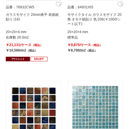
品番：76832CWS
品番：64931XIS
ガラスモザイク 20mm角平 表面紙
モザイクタイル ガラスモザイク 20
貼り (16)
角 オモテ紙貼り 色:336(￥1000/シ
ート以下)
20×20×4 mm
20×20×4 mm
在庫数 26.0m2
標準品
￥21,131/ケース
￥9,875/ケース
（税込）
（税込）
￥10,566/m2
￥8,708/m2
（税込）
（税込）
アウトレット
52%OFF