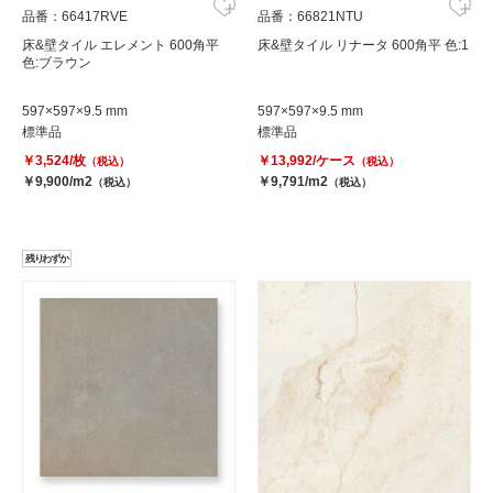
品番：66417RVE
品番：66821NTU
床&壁タイル エレメント 600角平
床&壁タイル リナータ 600角平 色:1
色:ブラウン
597×597×9.5 mm
597×597×9.5 mm
標準品
標準品
￥3,524/枚
￥13,992/ケース
（税込）
（税込）
￥9,900/m2
￥9,791/m2
（税込）
（税込）
残りわずか