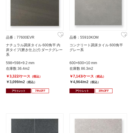
品番：77600EVR
品番：55910KOM
ナチュラル調床タイル 600角平 内
コンクリート調床タイル 600角平
床タイプ(磨き仕上げ) ダークグレー
グレー系
系
598×598×9.2 mm
600×600×10 mm
在庫数 36.4m2
在庫数 86.3m2
￥3,322/ケース
￥7,143/ケース
（税込）
（税込）
￥3,099/m2
￥4,964/m2
（税込）
（税込）
アウトレット
79%OFF
アウトレット
35%OFF