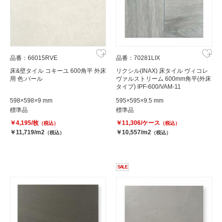
品番：66015RVE
品番：70281LIX
床&壁タイル コキーユ 600角平 外床
リクシル(INAX) 床タイル ヴィコレ
用 色:パール
ヴァルストリーム 600mm角平(外床
タイプ) IPF-600/VAM-11
598×598×9 mm
595×595×9.5 mm
標準品
標準品
￥4,195/枚
￥11,306/ケース
（税込）
（税込）
￥11,719/m2
￥10,557/m2
（税込）
（税込）
SALE