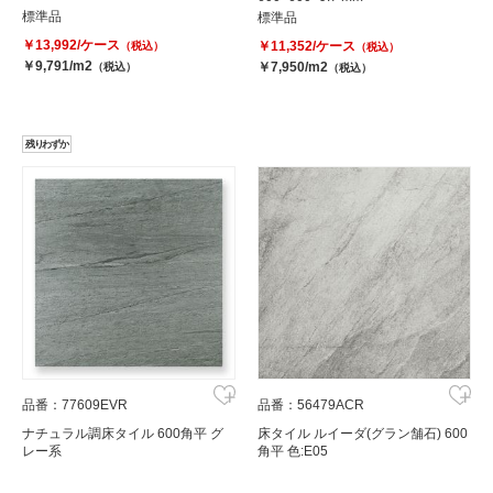
標準品
標準品
￥13,992/ケース
￥11,352/ケース
（税込）
（税込）
￥9,791/m2
￥7,950/m2
（税込）
（税込）
残りわずか
品番：77609EVR
品番：56479ACR
ナチュラル調床タイル 600角平 グ
床タイル ルイーダ(グラン舗石) 600
レー系
角平 色:E05