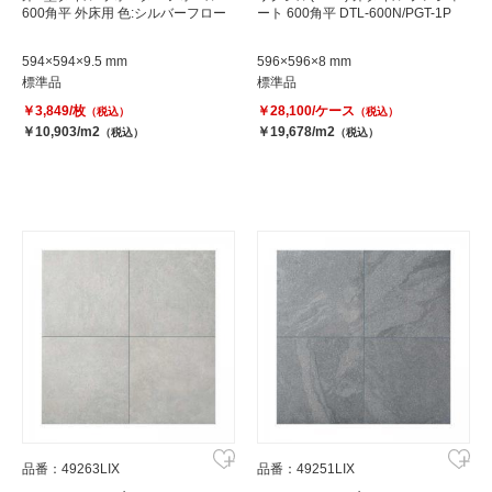
600角平 外床用 色:シルバーフロー
ート 600角平 DTL-600N/PGT-1P
594×594×9.5 mm
596×596×8 mm
標準品
標準品
￥3,849/枚
￥28,100/ケース
（税込）
（税込）
￥10,903/m2
￥19,678/m2
（税込）
（税込）
品番：49263LIX
品番：49251LIX