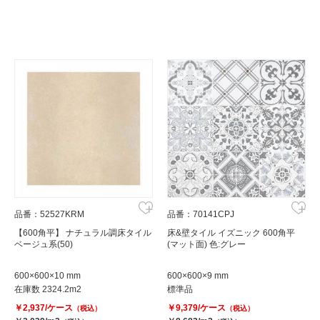
品番：52527KRM
品番：70141CPJ
【600角平】 ナチュラル調床タイル
床&壁タイル イズニック 600角平
ベージュ系(50)
(マット面) 色:グレー
600×600×10 mm
600×600×9 mm
在庫数 2324.2m2
標準品
￥2,937/ケース
￥9,379/ケース
（税込）
（税込）