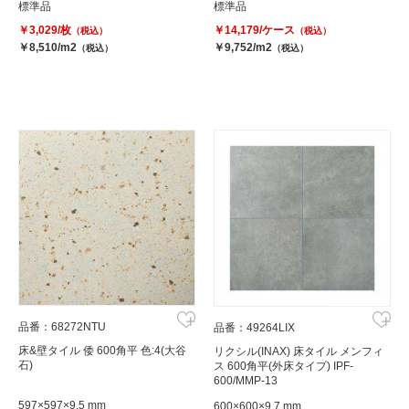
標準品
標準品
￥3,029/枚
￥14,179/ケース
（税込）
（税込）
￥8,510/m2
￥9,752/m2
（税込）
（税込）
品番：68272NTU
品番：49264LIX
床&壁タイル 倭 600角平 色:4(大谷
リクシル(INAX) 床タイル メンフィ
石)
ス 600角平(外床タイプ) IPF-
600/MMP-13
597×597×9.5 mm
600×600×9.7 mm