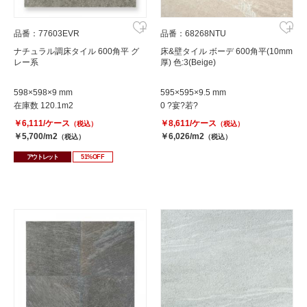
品番：77603EVR
品番：68268NTU
ナチュラル調床タイル 600角平 グ
床&壁タイル ボーデ 600角平(10mm
レー系
厚) 色:3(Beige)
598×598×9 mm
595×595×9.5 mm
在庫数 120.1m2
0 ?宴?若?
￥6,111/ケース
￥8,611/ケース
（税込）
（税込）
￥5,700/m2
￥6,026/m2
（税込）
（税込）
アウトレット
51%OFF