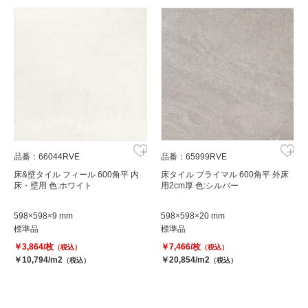
品番：66044RVE
品番：65999RVE
床&壁タイル フィール 600角平 内
床タイル プライマル 600角平 外床
床・壁用 色:ホワイト
用2cm厚 色:シルバー
598×598×9 mm
598×598×20 mm
標準品
標準品
￥3,864/枚
￥7,466/枚
（税込）
（税込）
￥10,794/m2
￥20,854/m2
（税込）
（税込）