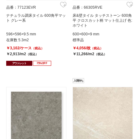
品番：77123EVR
品番：66305RVE
ナチュラル調床タイル 600角平マッ
床&壁タイル タッチストーン 600角
ト グレー系
平 クロスカット柄 マット仕上げ 色:
ホワイト
596×596×9.5 mm
600×600×9 mm
在庫数 5.3m2
標準品
￥3,102/ケース
￥4,056/枚
（税込）
（税込）
￥2,913/m2
￥11,266/m2
（税込）
（税込）
アウトレット
75%OFF
入荷待ち