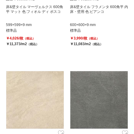
床&壁タイル マーヴェルクス 600角
床&壁タイル フラメンタ 600角平 内
平 マット 色:フィオル ディ ボスコ
床・壁用 色:ビアンコ
599×599×9 mm
600×600×9 mm
標準品
標準品
￥4,026/枚
￥3,990/枚
（税込）
（税込）
￥11,373/m2
￥11,083/m2
（税込）
（税込）