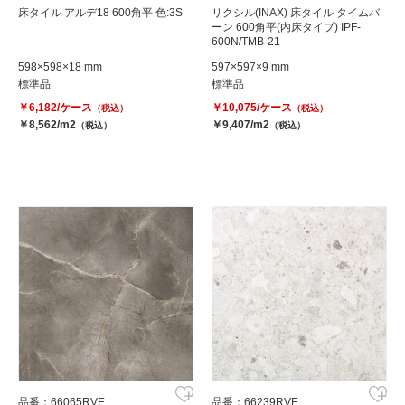
床タイル アルデ18 600角平 色:3S
リクシル(INAX) 床タイル タイムバ
ーン 600角平(内床タイプ) IPF-
600N/TMB-21
598×598×18 mm
597×597×9 mm
標準品
標準品
￥6,182/ケース
￥10,075/ケース
（税込）
（税込）
￥8,562/m2
￥9,407/m2
（税込）
（税込）
品番：66065RVE
品番：66239RVE