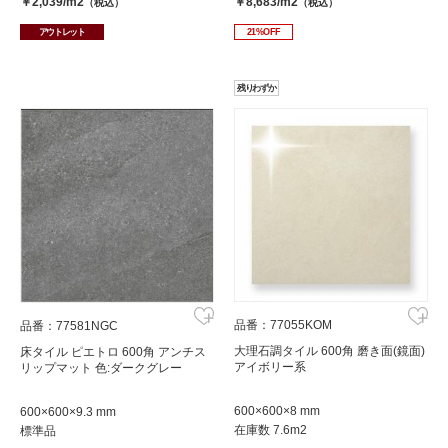
￥2,039/m2
￥8,683/m2
（税込）
（税込）
アウトレット
21%OFF
残りわずか
品番：77055KOM
品番：77581NGC
大理石調タイル 600角 磨き面(鏡面)
床タイル ピエトロ 600角 アンチス
アイボリー系
リップマット 色:ダークグレー
600×600×8 mm
600×600×9.3 mm
在庫数 7.6m2
標準品