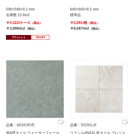
598×598×9.2 mm
600×600×8.5 mm
在庫数 23.6m2
標準品
￥3,322/ケース
￥3,091/枚
（税込）
（税込）
￥3,099/m2
￥8,587/m2
（税込）
（税込）
アウトレット
76%OFF
品番：66341RVE
品番：55291LIX
床&壁タイル ウォーターフォール
リクシル(INAX) 床タイル プレジャ