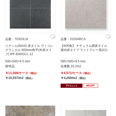
品番：70303LIX
品番：53264RCA
リクシル(INAX) 床タイル ヴィコレ
【600角】 ナチュラル調床タイル
グラニカル 600mm角平(外床タイ
屋内床タイプ ライトグレー系(41)
プ) IPF-600/GCL-12
595×595×9.5 mm
595×595×9.5 mm
標準品
在庫数 33.2m2
￥11,306/ケース
￥4,571/ケース
（税込）
（税込）
￥10,557/m2
￥4,268/m2
（税込）
（税込）
アウトレット
40%OFF