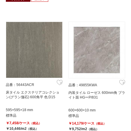
品番：56443ACR
品番：49855KWA
床タイル エクステリアコレクショ
内装タイル ローゼス 600mm角 ブラ
ン(グラン舗石) 600角平 色:D15
イト面 HGーP/831
595×595×18 mm
600×600×10 mm
標準品
標準品
￥7,458/ケース
￥14,179/ケース
（税込）
（税込）
￥10,446/m2
￥9,752/m2
（税込）
（税込）