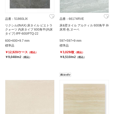
品番：51860LIX
品番：66174RVE
リクシル(INAX) 床タイル ピエトラ
床&壁タイル アルティカ 600角平 外
クォーツ 内床タイプ 600角平(内床
床用 色:ヌーベ
タイプ) IPF-600/PTQ-22
600×600×9.7 mm
597×597×9 mm
標準品
標準品
￥12,920/ケース
￥3,029/枚
（税込）
（税込）
￥9,048/m2
￥8,510/m2
（税込）
（税込）
残りわずか