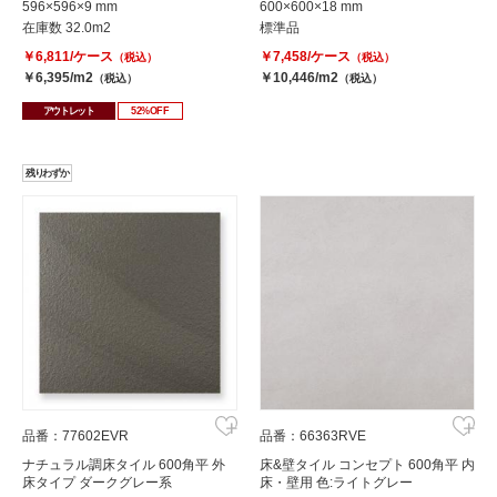
596×596×9 mm
600×600×18 mm
在庫数 32.0m2
標準品
￥6,811/ケース
￥7,458/ケース
（税込）
（税込）
￥6,395/m2
￥10,446/m2
（税込）
（税込）
アウトレット
52%OFF
残りわずか
品番：77602EVR
品番：66363RVE
ナチュラル調床タイル 600角平 外
床&壁タイル コンセプト 600角平 内
床タイプ ダークグレー系
床・壁用 色:ライトグレー