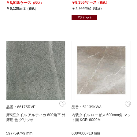
￥8,356/ケース
￥8,918/ケース
（税込）
（税込）
￥7,744/m2
￥6,129/m2
（税込）
（税込）
アウトレット
品番：66175RVE
品番：51139KWA
床&壁タイル アルティカ 600角平 外
内装タイル ローゼス 600mm角 マッ
床用 色:グリジオ
ト面 KGR-6009M
597×597×9 mm
600×600×10 mm