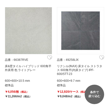
品番：66387RVE
品番：49258LIX
床&壁タイル ハイブリッド 600角平
リクシル(INAX) 床タイル ストラタ
外床用 色:ライトグレー
ス 600角平(内床タイプ) IPF-
600/STT-23
600×600×10.5 mm
600×600×9.7 mm
標準品
標準品
￥4,056/枚
￥12,920/ケース
（税込）
（税込）
条件で
絞り込む
￥11,266/m2
￥9,048/m2
（税込）
（税込）