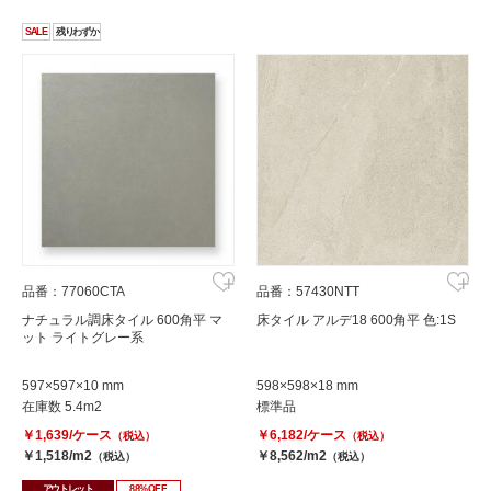
SALE
残りわずか
品番：77060CTA
品番：57430NTT
ナチュラル調床タイル 600角平 マ
床タイル アルデ18 600角平 色:1S
ット ライトグレー系
597×597×10 mm
598×598×18 mm
在庫数 5.4m2
標準品
￥1,639/ケース
￥6,182/ケース
（税込）
（税込）
￥1,518/m2
￥8,562/m2
（税込）
（税込）
アウトレット
88%OFF