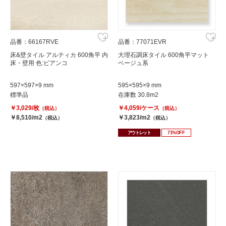
品番：66167RVE
品番：77071EVR
床&壁タイル アルティカ 600角平 内
大理石調床タイル 600角平マット
床・壁用 色:ビアンコ
ベージュ系
597×597×9 mm
595×595×9 mm
標準品
在庫数 30.8m2
￥3,029/枚
￥4,059/ケース
（税込）
（税込）
￥8,510/m2
￥3,823/m2
（税込）
（税込）
アウトレット
71%OFF