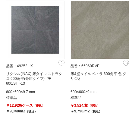
品番：49252LIX
品番：65960RVE
リクシル(INAX) 床タイル ストラタ
床&壁タイル ペトラ 600角平 色:グ
ス 600角平(外床タイプ) IPF-
リジオ
600/STT-13
600×600×9.7 mm
600×600×9 mm
標準品
標準品
￥12,920/ケース
￥3,524/枚
（税込）
（税込）
￥9,048/m2
￥9,790/m2
（税込）
（税込）