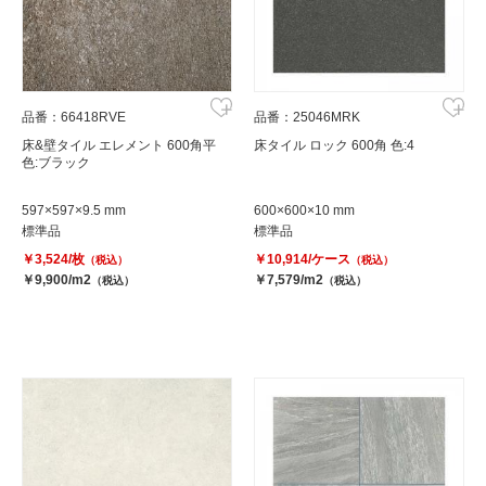
品番：66418RVE
品番：25046MRK
床&壁タイル エレメント 600角平
床タイル ロック 600角 色:4
色:ブラック
597×597×9.5 mm
600×600×10 mm
標準品
標準品
￥3,524/枚
￥10,914/ケース
（税込）
（税込）
￥9,900/m2
￥7,579/m2
（税込）
（税込）