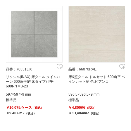
品番：70331LIX
品番：66070RVE
リクシル(INAX) 床タイル タイムバ
床&壁タイル ドルセット 600角平 ベ
ーン 600角平(内床タイプ) IPF-
インカット柄 色:ビアンコ
600N/TMB-23
597×597×9 mm
596.5×596.5×9 mm
標準品
標準品
￥10,075/ケース
￥4,800/枚
（税込）
（税込）
￥9,407/m2
￥13,484/m2
（税込）
（税込）