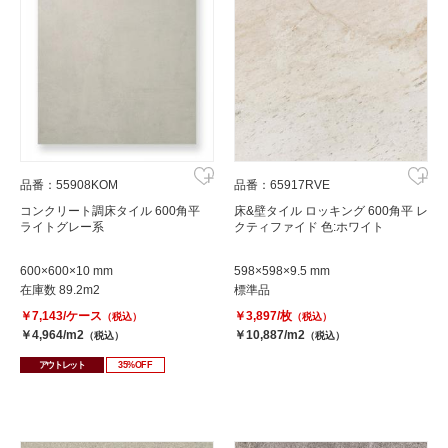
品番：55908KOM
品番：65917RVE
コンクリート調床タイル 600角平
床&壁タイル ロッキング 600角平 レ
ライトグレー系
クティファイド 色:ホワイト
600×600×10 mm
598×598×9.5 mm
在庫数 89.2m2
標準品
￥7,143/ケース
￥3,897/枚
（税込）
（税込）
￥4,964/m2
￥10,887/m2
（税込）
（税込）
アウトレット
35%OFF