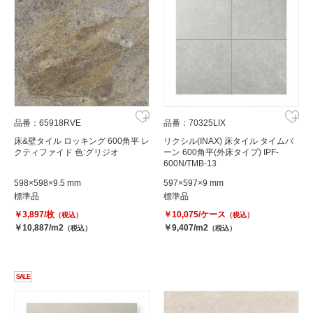
品番：65918RVE
品番：70325LIX
床&壁タイル ロッキング 600角平 レ
リクシル(INAX) 床タイル タイムバ
クティファイド 色:グリジオ
ーン 600角平(外床タイプ) IPF-
600N/TMB-13
598×598×9.5 mm
597×597×9 mm
標準品
標準品
￥3,897/枚
￥10,075/ケース
（税込）
（税込）
￥10,887/m2
￥9,407/m2
（税込）
（税込）
SALE