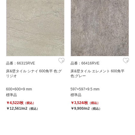
品番：66315RVE
品番：66416RVE
床&壁タイル シナイ 600角平 色:グ
床&壁タイル エレメント 600角平
リジオ
色:グレー
600×600×9 mm
597×597×9.5 mm
標準品
標準品
￥4,522/枚
￥3,524/枚
（税込）
（税込）
￥12,561/m2
￥9,900/m2
（税込）
（税込）