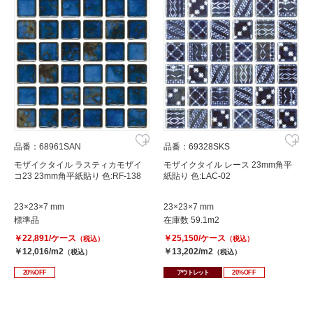
品番：68961SAN
品番：69328SKS
モザイクタイル ラスティカモザイ
モザイクタイル レース 23mm角平
コ23 23mm角平紙貼り 色:RF-138
紙貼り 色:LAC-02
23×23×7 mm
23×23×7 mm
標準品
在庫数 59.1m2
￥22,891/ケース
￥25,150/ケース
（税込）
（税込）
￥12,016/m2
￥13,202/m2
（税込）
（税込）
20%OFF
アウトレット
20%OFF