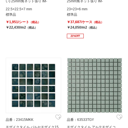
い) 25mm角ネット張り IM-
25mm角ネット張り IM-
25P1/BYA-4
25P1/SKA3H
22.5×22.5×7 mm
23×23×6 mm
標準品
標準品
￥1,951/シート
￥37,687/ケース
（税込）
（税込）
￥22,430/m2
￥24,050/m2
（税込）
（税込）
21%OFF
品番：23415MKK
品番：63533TGY
モザイクタイル バルセモザイク15
モザイクタイル アルテモザイコ