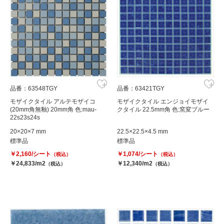
品番：63548TGY
品番：63421TGY
モザイクタイル アルテモザイコ
モザイクタイル エンジョイモザイ
(20mm角無釉) 20mm角 色:mau-
クタイル 22.5mm角 色:窯変ブルー
22s23s24s
20×20×7 mm
22.5×22.5×4.5 mm
標準品
標準品
￥2,160/シート
￥1,074/シート
（税込）
（税込）
￥24,833/m2
￥12,340/m2
（税込）
（税込）