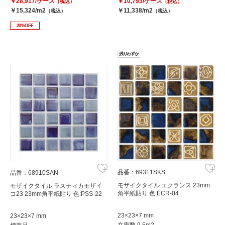
￥28,917/ケース
￥10,793/ケース
（税込）
（税込）
￥15,324/m2
￥11,338/m2
（税込）
（税込）
20%OFF
残りわずか
品番：69311SKS
品番：68910SAN
モザイクタイル エクランス 23mm
モザイクタイル ラスティカモザイ
角平紙貼り 色:ECR-04
コ23 23mm角平紙貼り 色:PSS-22
23×23×7 mm
23×23×7 mm
在庫数 9.5m2