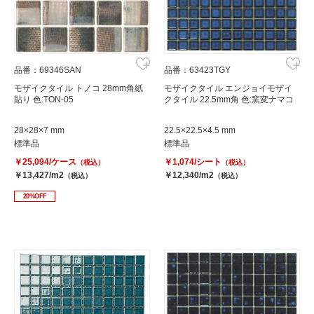
品番：69346SAN
品番：63423TGY
モザイクタイル トノコ 28mm角紙
モザイクタイル エンジョイモザイ
貼り 色:TON-05
クタイル 22.5mm角 色:窯変ナマコ
28×28×7 mm
22.5×22.5×4.5 mm
標準品
標準品
￥25,094/ケース
￥1,074/シート
（税込）
（税込）
￥13,427/m2
￥12,340/m2
（税込）
（税込）
20%OFF