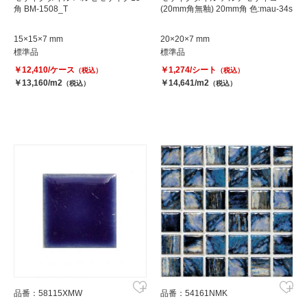
角 BM-1508_T
(20mm角無釉) 20mm角 色:mau-34s
15×15×7 mm
20×20×7 mm
標準品
標準品
￥12,410/ケース
￥1,274/シート
（税込）
（税込）
￥13,160/m2
￥14,641/m2
（税込）
（税込）
品番：58115XMW
品番：54161NMK