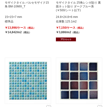
モザイクタイル バルセモザイク15
モザイクタイル 25角レンガ貼り 裏
角 BM-10MIX_T
面ネット貼り ダークブルー系
(￥500/シート以下)
15×15×7 mm
24.8×24.8×6 mm
標準品
在庫数 125.1m2
￥13,996/ケース
￥7,150/ケース
（税込）
（税込）
￥14,842/m2
￥3,886/m2
（税込）
（税込）
アウトレット