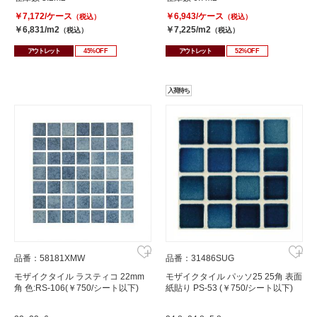
￥7,172/ケース
￥6,943/ケース
（税込）
（税込）
￥6,831/m2
￥7,225/m2
（税込）
（税込）
アウトレット
45%OFF
アウトレット
52%OFF
入荷待ち
品番：58181XMW
品番：31486SUG
モザイクタイル ラスティコ 22mm
モザイクタイル パッソ25 25角 表面
角 色:RS-106(￥750/シート以下)
紙貼り PS-53 (￥750/シート以下)