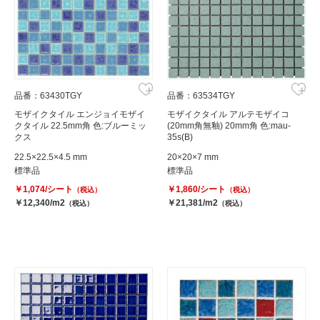
品番：63430TGY
品番：63534TGY
モザイクタイル エンジョイモザイ
モザイクタイル アルテモザイコ
クタイル 22.5mm角 色:ブルーミッ
(20mm角無釉) 20mm角 色:mau-
クス
35s(B)
22.5×22.5×4.5 mm
20×20×7 mm
標準品
標準品
￥1,074/シート
￥1,860/シート
（税込）
（税込）
￥12,340/m2
￥21,381/m2
（税込）
（税込）