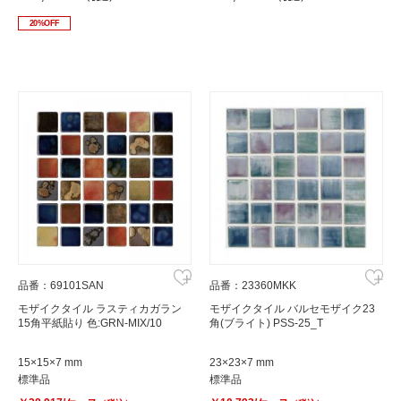
20%OFF
品番：69101SAN
品番：23360MKK
モザイクタイル ラスティカガラン
モザイクタイル バルセモザイク23
15角平紙貼り 色:GRN-MIX/10
角(ブライト) PSS-25_T
15×15×7 mm
23×23×7 mm
標準品
標準品