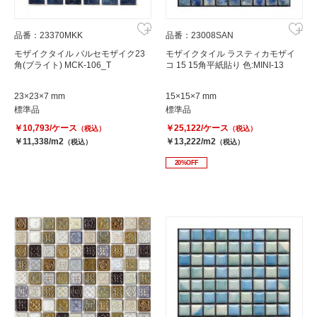
品番：23370MKK
品番：23008SAN
モザイクタイル バルセモザイク23
モザイクタイル ラスティカモザイ
角(ブライト) MCK-106_T
コ 15 15角平紙貼り 色:MINI-13
23×23×7 mm
15×15×7 mm
標準品
標準品
￥10,793/ケース
￥25,122/ケース
（税込）
（税込）
￥11,338/m2
￥13,222/m2
（税込）
（税込）
20%OFF