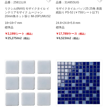
品番：25811LIX
品番：31485SUG
リクシル(INAX) モザイクタイル イ
モザイクタイル パッソ25 25角 表面
ンテリアモザイク ムージャン
紙貼り PS-52 (￥750/シート以下)
20mm角ネット張り IM-20P1/MUS2
18×18×7 mm
24.8×24.8×5.8 mm
標準品
標準品
￥2,199/シート
￥17,789/ケース
（税込）
（税込）
￥25,275/m2
￥6,523/m2
（税込）
（税込）