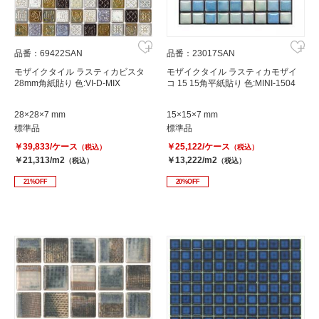
品番：69422SAN
品番：23017SAN
モザイクタイル ラスティカビスタ
モザイクタイル ラスティカモザイ
28mm角紙貼り 色:VI-D-MIX
コ 15 15角平紙貼り 色:MINI-1504
28×28×7 mm
15×15×7 mm
標準品
標準品
￥39,833/ケース
￥25,122/ケース
（税込）
（税込）
￥21,313/m2
￥13,222/m2
（税込）
（税込）
21%OFF
20%OFF