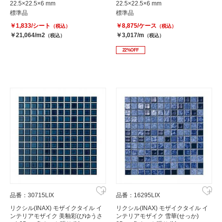
22.5×22.5×6 mm
22.5×22.5×6 mm
以下)
標準品
標準品
￥1,833/シート
￥8,875/ケース
（税込）
（税込）
￥21,064/m2
￥3,017/m
（税込）
（税込）
22%OFF
品番：30715LIX
品番：16295LIX
リクシル(INAX) モザイクタイル イ
リクシル(INAX) モザイクタイル イ
ンテリアモザイク 美釉彩(びゆうさ
ンテリアモザイク 雪華(せっか)