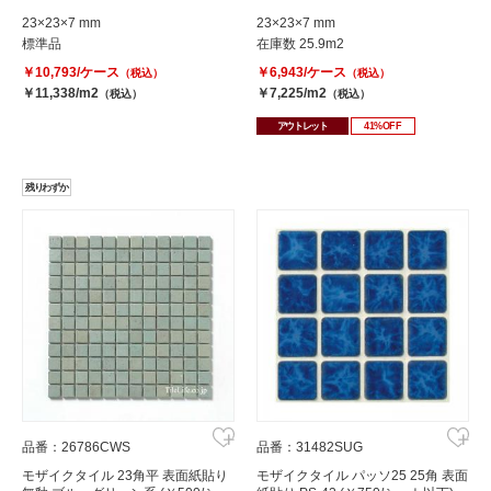
23×23×7 mm
23×23×7 mm
標準品
在庫数 25.9m2
￥10,793/ケース
￥6,943/ケース
（税込）
（税込）
￥11,338/m2
￥7,225/m2
（税込）
（税込）
アウトレット
41%OFF
残りわずか
品番：26786CWS
品番：31482SUG
モザイクタイル 23角平 表面紙貼り
モザイクタイル パッソ25 25角 表面