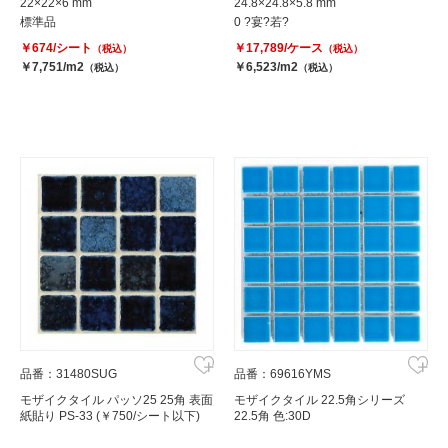
22×22×6 mm
24.8×24.8×5.8 mm
標準品
0 ?宴?若?
￥674/シート
￥17,789/ケース
（税込）
（税込）
￥7,751/m2
￥6,523/m2
（税込）
（税込）
品番：31480SUG
品番：69616YMS
モザイクタイル パッソ25 25角 表面
モザイクタイル 22.5角シリーズ
紙貼り PS-33 (￥750/シート以下)
22.5角 色:30D