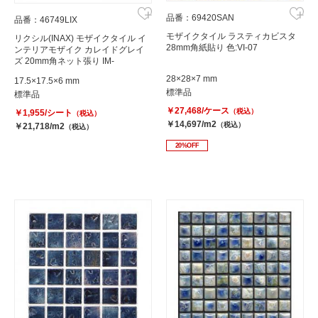
品番：69420SAN
品番：46749LIX
モザイクタイル ラスティカビスタ
リクシル(INAX) モザイクタイル イ
28mm角紙貼り 色:VI-07
ンテリアモザイク カレイドグレイ
ズ 20mm角ネット張り IM-
20P1/KLG-12
28×28×7 mm
17.5×17.5×6 mm
標準品
標準品
￥27,468/ケース
（税込）
￥1,955/シート
（税込）
￥14,697/m2
（税込）
￥21,718/m2
（税込）
20%OFF