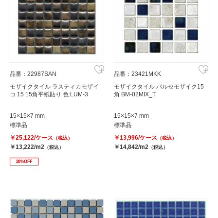
品番：22987SAN
品番：23421MKK
モザイクタイル ラスティカモザイ
モザイクタイル バルセモザイク15
コ 15 15角平紙貼り 色:LUM-3
角 BM-02MIX_T
15×15×7 mm
15×15×7 mm
標準品
標準品
￥25,122/ケース
￥13,996/ケース
（税込）
（税込）
￥13,222/m2
￥14,842/m2
（税込）
（税込）
20%OFF