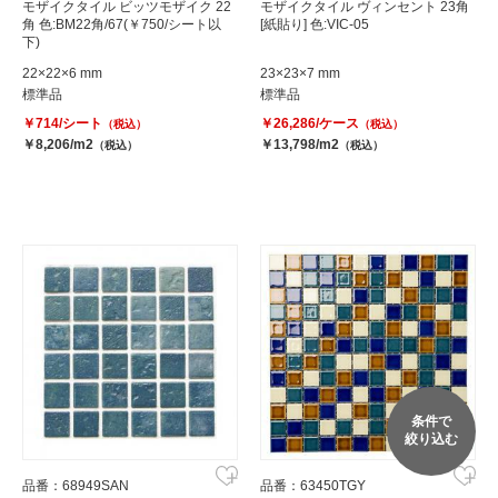
モザイクタイル ビッツモザイク 22
モザイクタイル ヴィンセント 23角
角 色:BM22角/67(￥750/シート以
[紙貼り] 色:VIC-05
下)
22×22×6 mm
23×23×7 mm
標準品
標準品
￥714/シート
￥26,286/ケース
（税込）
（税込）
￥8,206/m2
￥13,798/m2
（税込）
（税込）
条件で
絞り込む
品番：68949SAN
品番：63450TGY