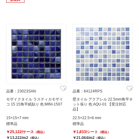
20%OFF
品番：23023SAN
品番：64124RPS
モザイクタイル ラスティカモザイ
壁タイル アクアレル 22.5mm角平ネ
コ 15 15角平紙貼り 色:MINI-1507
ット張り 色:AQU-01 【受注対応
品】
15×15×7 mm
22.5×22.5×6 mm
標準品
標準品
￥25,122/ケース
￥1,833/シート
（税込）
（税込）
￥13,222/m2
￥21,064/m2
（税込）
（税込）