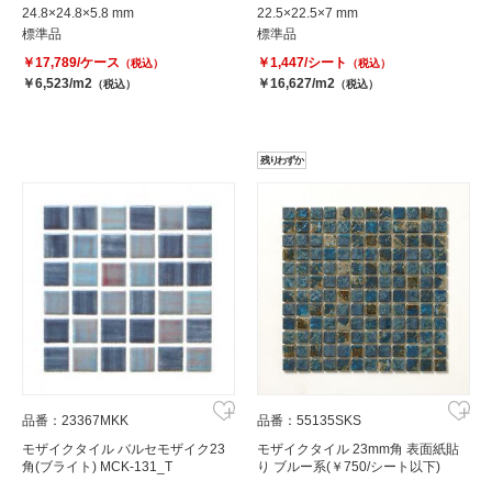
24.8×24.8×5.8 mm
22.5×22.5×7 mm
標準品
標準品
￥17,789/ケース
￥1,447/シート
（税込）
（税込）
￥6,523/m2
￥16,627/m2
（税込）
（税込）
残りわずか
品番：23367MKK
品番：55135SKS
モザイクタイル バルセモザイク23
モザイクタイル 23mm角 表面紙貼
角(ブライト) MCK-131_T
り ブルー系(￥750/シート以下)