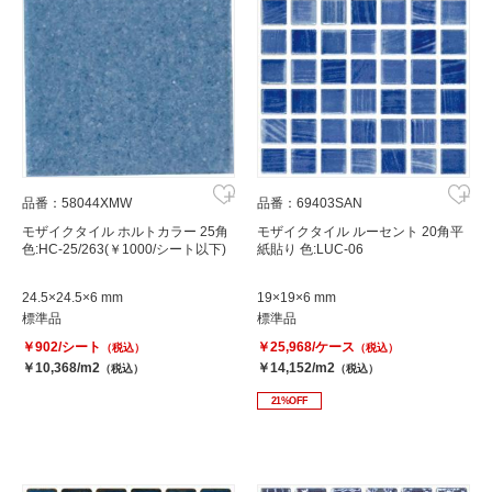
品番：58044XMW
品番：69403SAN
モザイクタイル ホルトカラー 25角
モザイクタイル ルーセント 20角平
色:HC-25/263(￥1000/シート以下)
紙貼り 色:LUC-06
24.5×24.5×6 mm
19×19×6 mm
標準品
標準品
￥902/シート
￥25,968/ケース
（税込）
（税込）
￥10,368/m2
￥14,152/m2
（税込）
（税込）
21%OFF