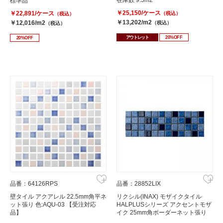
標準品
￥25,150/ケース
￥22,891/ケース
（税込）
（税込）
￥13,202/m2
￥12,016/m2
（税込）
（税込）
アウトレット
20%OFF
20%OFF
品番：64126RPS
品番：28852LIX
壁タイル アクアレル 22.5mm角平ネ
リクシル(INAX) モザイクタイル
ット張り 色:AQU-03 【受注対応
HALPLUSシリーズ アクセントモザ
品】
イク 25mm角ボーダーネット張り
HAL-25NET/SKA3H(￥1000/シート