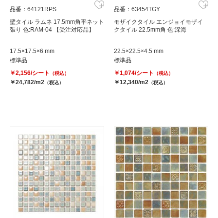
品番：64121RPS
品番：63454TGY
壁タイル ラムネ 17.5mm角平ネット
モザイクタイル エンジョイモザイ
張り 色:RAM-04 【受注対応品】
クタイル 22.5mm角 色:深海
17.5×17.5×6 mm
22.5×22.5×4.5 mm
標準品
標準品
￥2,156/シート
￥1,074/シート
（税込）
（税込）
￥24,782/m2
￥12,340/m2
（税込）
（税込）