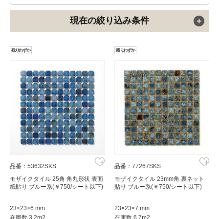
現在の絞り込み条件
残りわずか
残りわずか
品番：53632SKS
品番：77267SKS
モザイクタイル 25角 角丸形状 表面
モザイクタイル 23mm角 裏ネット
紙貼り ブルー系(￥750/シート以下)
貼り ブルー系(￥750/シート以下)
23×23×6 mm
23×23×7 mm
在庫数 3.2m2
在庫数 6.7m2