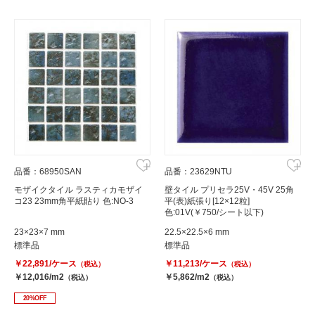
品番：68950SAN
品番：23629NTU
モザイクタイル ラスティカモザイ
壁タイル プリセラ25V・45V 25角
コ23 23mm角平紙貼り 色:NO-3
平(表)紙張り[12×12粒]
色:01V(￥750/シート以下)
23×23×7 mm
22.5×22.5×6 mm
標準品
標準品
￥22,891/ケース
￥11,213/ケース
（税込）
（税込）
￥12,016/m2
￥5,862/m2
（税込）
（税込）
20%OFF