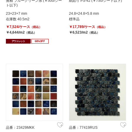
無釉 ブルーグリーン系 (￥500/シー
紙貼り PS-42 (￥750/シート以下)
ト以下)
23×23×7 mm
24.8×24.8×5.8 mm
在庫数 40.5m2
標準品
￥7,524/ケース
￥17,789/ケース
（税込）
（税込）
￥4,644/m2
￥6,523/m2
（税込）
（税込）
アウトレット
66%OFF
品番：23429MKK
品番：77419RUS