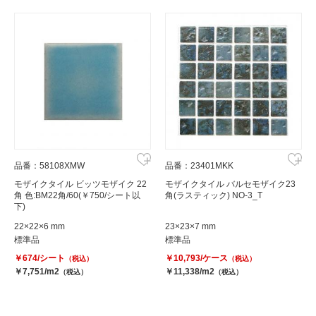
品番：58108XMW
品番：23401MKK
モザイクタイル ビッツモザイク 22
モザイクタイル バルセモザイク23
角 色:BM22角/60(￥750/シート以
角(ラスティック) NO-3_T
下)
22×22×6 mm
23×23×7 mm
標準品
標準品
￥674/シート
￥10,793/ケース
（税込）
（税込）
￥7,751/m2
￥11,338/m2
（税込）
（税込）