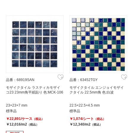
品番：68919SAN
品番：63452TGY
モザイクタイル ラスティカモザイ
モザイクタイル エンジョイモザイ
コ23 23mm角平紙貼り 色:MCK-106
クタイル 22.5mm角 色:白波
23×23×7 mm
22.5×22.5×4.5 mm
標準品
標準品
￥22,891/ケース
￥1,074/シート
（税込）
（税込）
￥12,016/m2
￥12,340/m2
（税込）
（税込）