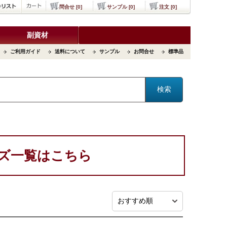
問合せ [0]
サンプル [0]
注文 [0]
副資材
ご利用ガイド
送料について
サンプル
お問合せ
標準品
ズ一覧はこちら