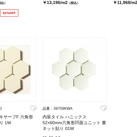
￥13,196/m2
￥11,968/m
税込）
（税込）
82%OFF
G
品番：39759KWA
キサーブF 六角形
内装タイル ハニックス
り 1W
52×60mm六角形凹面ユニット 裏
ネット貼り 01W