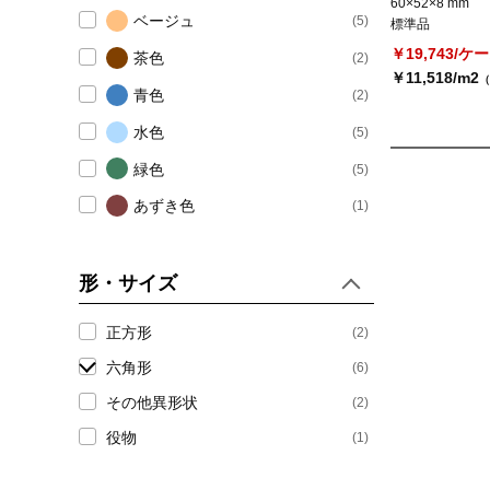
60×52×8 mm
ベージュ
(5)
標準品
￥19,743/ケ
茶色
(2)
￥11,518/m2
（
青色
(2)
水色
(5)
緑色
(5)
あずき色
(1)
色ミックス
(8)
金・銀・銅
(1)
形・サイズ
色幅あり
(5)
正方形
(2)
六角形
(6)
その他異形状
(2)
役物
(1)