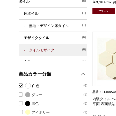
(6)
タイル
￥3,167/m2
（
アウトレット
(1)
床タイル
(1)
無地・デザイン床タイル
(6)
モザイクタイル
(6)
タイルモザイク
(1)
内装タイル
商品カラー分類
(1)
プレーンタイル (無地)
白色
(6)
(5)
場所別おすすめタイル
品番：31468SU
グレー
(1)
(1)
キッチン壁タイル
内装タイル ヘ
黒色
(5)
平面 表面紙貼
(5)
浴室壁タイル
アイボリー
(3)