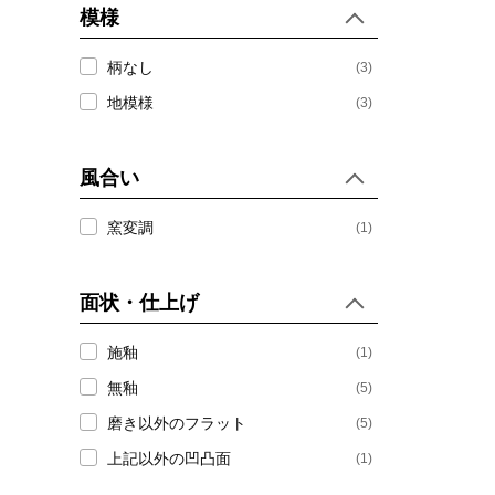
模様
柄なし
(3)
地模様
(3)
風合い
窯変調
(1)
面状・仕上げ
施釉
(1)
無釉
(5)
磨き以外のフラット
(5)
上記以外の凹凸面
(1)