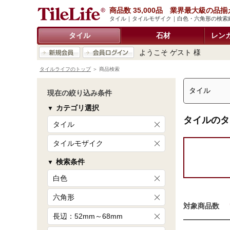
商品数 35,000品 業界最大級の品揃
タイル｜タイルモザイク｜白色・六角形の検索
タイル
石材
レン
ようこそ ゲスト 様
タイルライフのトップ
＞ 商品検索
現在の絞り込み条件
カテゴリ選択
タイルのタ
タイル
タイルモザイク
検索条件
白色
六角形
対象商品数
長辺：52mm～68mm