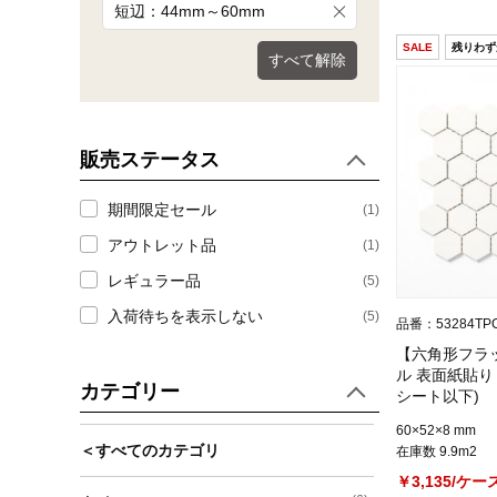
短辺：44mm～60mm
SALE
残りわず
すべて解除
販売ステータス
期間限定セール
(1)
アウトレット品
(1)
レギュラー品
(5)
入荷待ちを表示しない
(5)
品番：53284TP
【六角形フラ
ル 表面紙貼り 
カテゴリー
シート以下)
60×52×8 mm
＜すべてのカテゴリ
在庫数 9.9m2
￥3,135/ケー