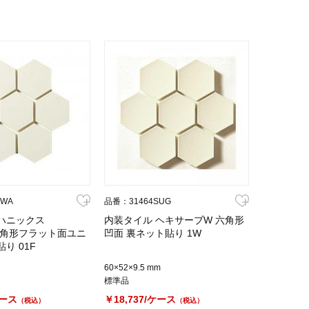
KWA
品番：31464SUG
ハニックス
内装タイル ヘキサーブW 六角形
m六角形フラット面ユニ
凹面 裏ネット貼り 1W
り 01F
60×52×9.5 mm
標準品
ケース
￥18,737/ケース
（税込）
（税込）