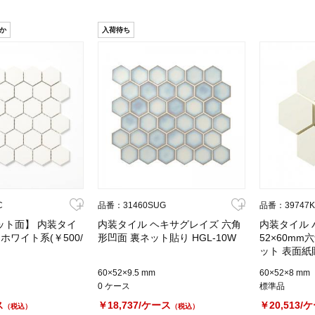
か
入荷待ち
C
品番：31460SUG
品番：39747
ット面】 内装タイ
内装タイル ヘキサグレイズ 六角
内装タイル 
ホワイト系(￥500/
形凹面 裏ネット貼り HGL-10W
52×60m
ット 表面紙貼
60×52×9.5 mm
60×52×8 mm
0 ケース
標準品
ス
￥18,737/ケース
￥20,513/
（税込）
（税込）