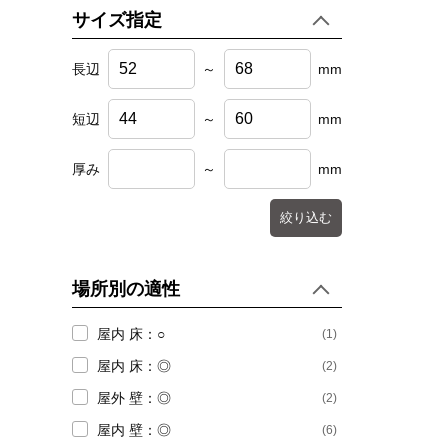
サイズ指定
長辺
～
mm
短辺
～
mm
厚み
～
mm
絞り込む
場所別の適性
屋内 床：○
(1)
屋内 床：◎
(2)
屋外 壁：◎
(2)
屋内 壁：◎
(6)