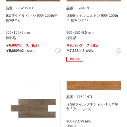
品番：77523NTU
品番：57440NTT
床&壁タイル グネシ 900×150角平
床&壁タイル コルトン 900×150角
色:4(Oak)
平 色:4.カオバ
900×150×9 mm
900×150×8.5 mm
標準品
標準品
￥6,882/ケース
￥9,098/ケース
（税込）
（税込）
￥5,660/m2
￥7,325/m2
（税込）
（税込）
23%OFF
品番：77522NTU
床&壁タイル グネシ 900×150角平
色:3(Mahogany)
900×150×9 mm
標準品