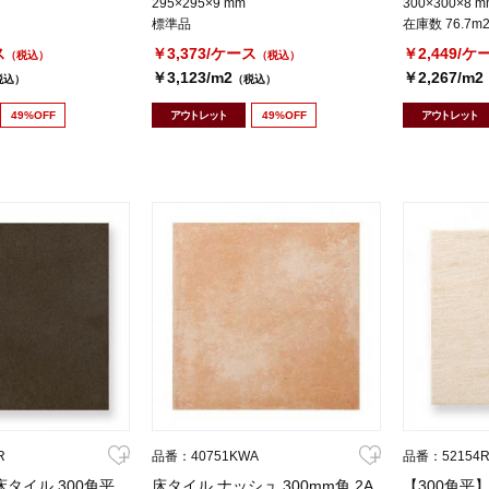
295×295×9 mm
300×300×8 m
標準品
在庫数 76.7m
ス
￥3,373/ケース
￥2,449/ケ
（税込）
（税込）
￥3,123/m2
￥2,267/m2
税込）
（税込）
49%OFF
アウトレット
49%OFF
アウトレット
R
品番：40751KWA
品番：52154
タイル 300角平
床タイル ナッシュ 300mm角 2A
【300角平