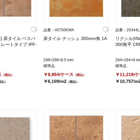
品番：40750KWA
品番：20344L
X) 床タイル ベスパ
床タイル ナッシュ 300mm角 1A
リクシル(IN
スレートタイプ IPF-
300角平 CRD
298×298×8.5 mm
294×294×9 m
標準品
標準品
ス
￥8,884/ケース
￥11,219/
（税込）
（税込）
￥6,109/m2
￥10,757/m
税込）
（税込）