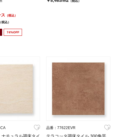
￥8,465/m2
m
（税込）
2
ース
（税込）
（税込）
74%OFF
RCA
品番：77622EVR
】 ナチュラル調床タイ
テラコッタ調床タイル 300角平