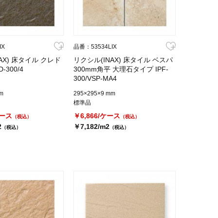
IX
品番：53534LIX
AX) 床タイル クレド
リクシル(INAX) 床タイル ベスパ
-300/4
300mm角平 大理石タイプ IPF-
300/VSP-MA4
m
295×295×9 mm
標準品
ケース
￥6,866/ケース
（税込）
（税込）
2
￥7,182/m2
（税込）
（税込）