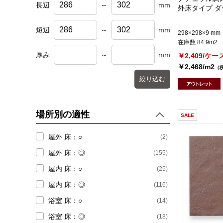
長辺
～
mm
外床タイプ 
短辺
～
mm
298×298×9 mm
在庫数 84.9m2
厚み
～
mm
￥2,409/ケー
￥2,468/m2
（
絞り込む
アウトレット
場所別の適性
SALE
屋外 床：○
(2)
屋外 床：◎
(155)
屋内 床：○
(25)
屋内 床：◎
(116)
浴室 床：○
(14)
浴室 床：◎
(18)