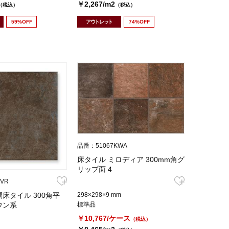
￥2,267/m2
（税込）
（税込）
59%OFF
アウトレット
74%OFF
品番：51067KWA
床タイル ミロディア 300mm角グ
リップ面 4
VR
298×298×9 mm
床タイル 300角平
標準品
ウン系
￥10,767/ケース
（税込）