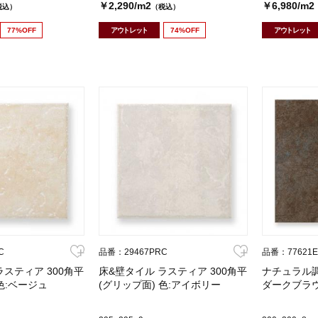
￥2,290/m2
￥6,980/m2
税込）
（税込）
77%OFF
アウトレット
74%OFF
アウトレット
C
品番：29467PRC
品番：77621E
ラスティア 300角平
床&壁タイル ラスティア 300角平
ナチュラル調
色:ベージュ
(グリップ面) 色:アイボリー
ダークブラ