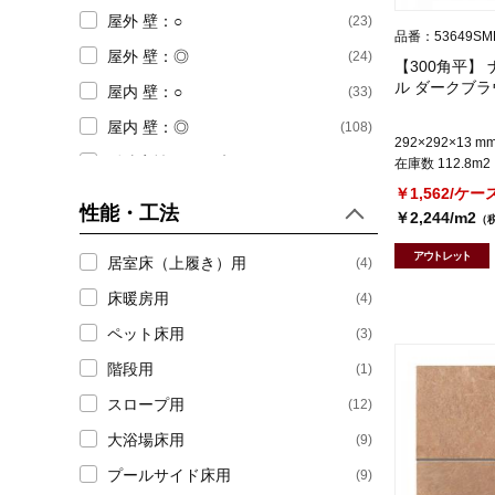
屋外 壁：○
(23)
品番：53649SM
屋外 壁：◎
(24)
【300角平】
ル ダークブラ
屋内 壁：○
(33)
屋内 壁：◎
(108)
292×292×13 m
耐凍害性ありで絞る
(155)
在庫数 112.8m2
￥1,562/ケー
性能・工法
￥2,244/m2
（
アウトレット
居室床（上履き）用
(4)
床暖房用
(4)
ペット床用
(3)
階段用
(1)
スロープ用
(12)
大浴場床用
(9)
プールサイド床用
(9)