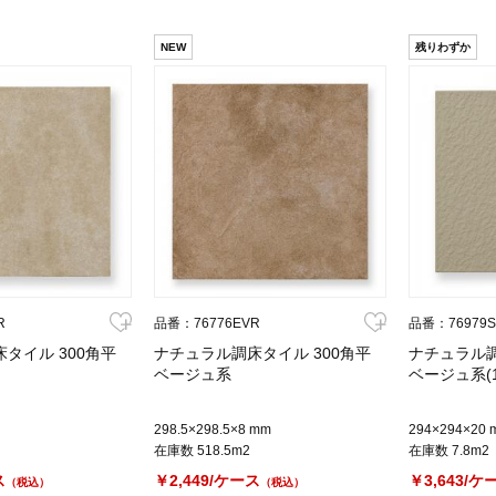
NEW
残りわずか
R
品番：76776EVR
品番：76979
タイル 300角平
ナチュラル調床タイル 300角平
ナチュラル調
ベージュ系
ベージュ系(1
298.5×298.5×8 mm
294×294×20 
在庫数 518.5m2
在庫数 7.8m2
ス
￥2,449/ケース
￥3,643/ケ
（税込）
（税込）