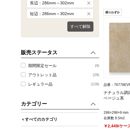
長辺：286mm～302mm
残りわずか
短辺：286mm～302mm
すべて解除
販売ステータス
期間限定セール
(4)
アウトレット品
(29)
レギュラー品
(128)
品番：76778EV
ナチュラル調床
ベージュ系
カテゴリー
298×298×9 mm
在庫数 8.5m2
＜すべてのカテゴリ
￥2,449/ケー