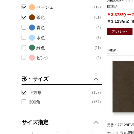
295×295×9 mm
標準品
ベージュ
(119)
(39)
玄関(内)・屋内床タイル
￥3,373/ケー
茶色
(51)
￥3,123/m2
（
(155)
玄関(外)・屋外床タイル
青色
(4)
アウトレット
(7)
水色
駐車場床タイル
(3)
緑色
(11)
NEW
ピンク
(2)
赤色
(3)
あずき色
(8)
形・サイズ
紫色
(2)
正方形
(157)
黄色
(2)
300角
(157)
柿色
(4)
色ミックス
(2)
サイズ指定
品番：77129EV
色幅あり
(175)
ナチュラル調床