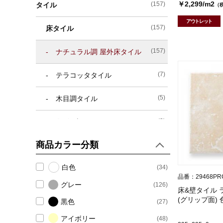
￥2,299/m2
(157)
タイル
（
アウトレット
(157)
床タイル
(157)
ナチュラル調 屋外床タイル
(7)
テラコッタタイル
(5)
木目調タイル
(3)
御影石調タイル
商品カラー分類
(4)
レンガ調床タイル
白色
(34)
(157)
場所別おすすめタイル
品番：29468PR
グレー
(126)
床&壁タイル 
(10)
浴室床タイル
(グリップ面) 
黒色
(27)
(4)
浴室壁タイル
アイボリー
(48)