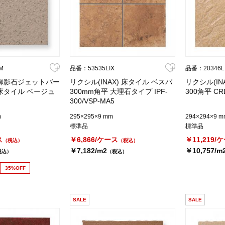
M
品番：53535LIX
品番：20346L
 御影石ジェットバー
リクシル(INAX) 床タイル ベスパ
リクシル(IN
床タイル ベージュ
300mm角平 大理石タイプ IPF-
300角平 CRD
300/VSP-MA5
m
295×295×9 mm
294×294×9 m
標準品
標準品
ス
￥6,866/ケース
￥11,219/
（税込）
（税込）
￥7,182/m2
￥10,757/m
税込）
（税込）
35%OFF
SALE
SALE