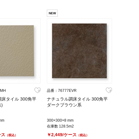
NEW
SMH
品番：76777EVR
床タイル 300角平
ナチュラル調床タイル 300角平
)
ダークブラウン系
mm
300×300×8 mm
在庫数 128.5m2
ース
￥2,449/ケース
（税込）
（税込）