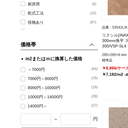
厨房用
(6)
乾式工法
(10)
役物あり
(97)
品番：53542LIX
その他
(6)
リクシル(INA
300mm角平 
価格帯
300/VSP-SL4
295×295×9 mm
m2またはｍに換算した価格
標準品
￥6,866/ケー
(64)
～7000円
￥7,182/m2
（
(19)
7000円～8000円
(19)
8000円～10000円
(28)
10000円～14000円
(27)
14000円～
～
円