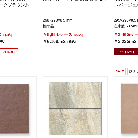
ダークブラウン系
ル ベージュ系
298×298×8.5 mm
295×295×8.5
標準品
在庫数 68.5m
ス
￥8,884/ケース
￥3,465/ケ
（税込）
（税込）
￥6,109/m2
￥3,235/m2
税込）
（税込）
75%OFF
アウトレット
SALE
残り