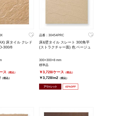
IX
品番：30454PRC
AX) 床タイル クレド
床&壁タイル スレート 300角平
-300/8
(ストラクチャー面) 色:ベージュ
m
300×300×8 mm
標準品
ケース
￥3,728/ケース
（税込）
（税込）
2
￥3,728/m2
（税込）
（税込）
アウトレット
43%OFF