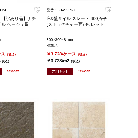
KOM
品番：30455PRC
】 【訳あり品】ナチュ
床&壁タイル スレート 300角平
イル ベージュ系
(ストラクチャー面) 色:レッド
m
300×300×8 mm
2
標準品
ース
￥3,728/ケース
（税込）
（税込）
￥3,728/m2
（税込）
（税込）
66%OFF
アウトレット
43%OFF