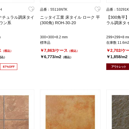
H
品番：55116NTK
品番：53291
 ナチュラル調床タイ
ニッタイ工業 床タイル ローク 平
【300角平
ウン系
(300角) ROH-30-20
ラル調床タ
m
300×300×8.2 mm
299×299×8 m
標準品
在庫数 11.6m
ス
￥7,863/ケース
￥2,702/ケ
（税込）
（税込）
￥6,773/m2
￥1,858/m2
税込）
（税込）
87%OFF
アウトレット