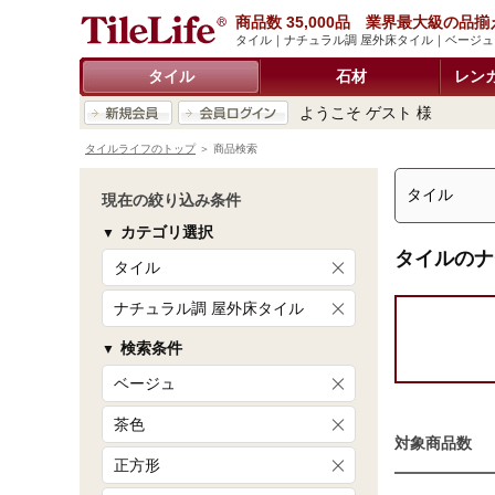
商品数 35,000品 業界最大級の品揃
タイル｜ナチュラル調 屋外床タイル｜ベージ
タイル
石材
レン
ようこそ ゲスト 様
タイルライフのトップ
＞ 商品検索
現在の絞り込み条件
カテゴリ選択
タイルのナ
タイル
ナチュラル調 屋外床タイル
検索条件
ベージュ
茶色
対象商品数
正方形