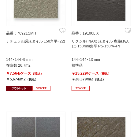
品番：76921SMH
品番：19106LIX
ナチュラル調床タイル 150角平 (22)
リクシル(INAX) 床タイル 庵路(あん
じ) 150mm角平 PS-150/A-4N
144×144×9 mm
144×144×13 mm
在庫数 26.7m2
標準品
￥7,564/ケース
￥25,229/ケース
（税込）
（税込）
￥5,674/m2
￥28,379/m2
（税込）
（税込）
アウトレット
36%OFF
20%OFF