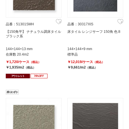
品番：51301SMH
品番：30317XIS
【150角平】 ナチュラル調床タイル
床タイル レンジサーフ 150角 色:8
ブラック系
144×144×13 mm
144×144×9 mm
在庫数 20.4m2
標準品
￥1,720/ケース
￥12,019/ケース
（税込）
（税込）
￥1,935/m2
￥9,661/m2
（税込）
（税込）
アウトレット
76%OFF
残りわずか