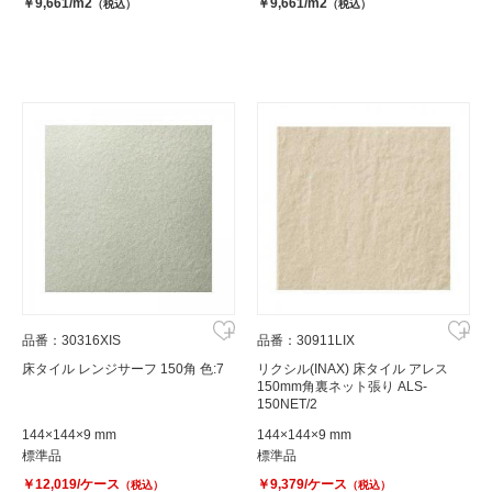
￥9,661/m2
￥9,661/m2
（税込）
（税込）
品番：30316XIS
品番：30911LIX
床タイル レンジサーフ 150角 色:7
リクシル(INAX) 床タイル アレス
150mm角裏ネット張り ALS-
150NET/2
144×144×9 mm
144×144×9 mm
標準品
標準品
￥12,019/ケース
￥9,379/ケース
（税込）
（税込）