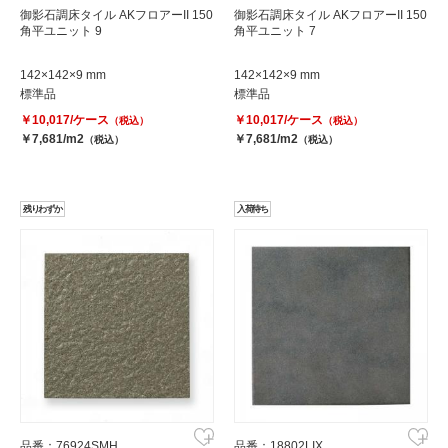
御影石調床タイル AKフロアーII 150
御影石調床タイル AKフロアーII 150
角平ユニット 9
角平ユニット 7
142×142×9 mm
142×142×9 mm
標準品
標準品
￥10,017/ケース
￥10,017/ケース
（税込）
（税込）
￥7,681/m2
￥7,681/m2
（税込）
（税込）
残りわずか
入荷待ち
品番：76924SMH
品番：18802LIX