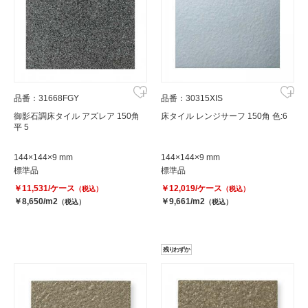
品番：31668FGY
品番：30315XIS
御影石調床タイル アズレア 150角
床タイル レンジサーフ 150角 色:6
平 5
144×144×9 mm
144×144×9 mm
標準品
標準品
￥11,531/ケース
￥12,019/ケース
（税込）
（税込）
￥8,650/m2
￥9,661/m2
（税込）
（税込）
残りわずか