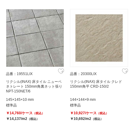
品番：19551LIX
品番：20300LIX
リクシル(INAX) 床タイル ニューペ
リクシル(INAX) 床タイル クレド
ネトレート 150mm角裏ネット張り
150mm角平 CRD-150/2
NPT-150NET/6
145×145×10 mm
144×144×9 mm
標準品
標準品
￥14,760/ケース
￥10,927/ケース
（税込）
（税込）
￥14,137/m2
￥10,692/m2
（税込）
（税込）