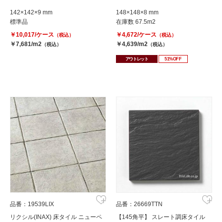
142×142×9 mm
148×148×8 mm
標準品
在庫数 67.5m2
￥10,017/ケース
￥4,672/ケース
（税込）
（税込）
￥7,681/m2
￥4,639/m2
（税込）
（税込）
アウトレット
51%OFF
品番：19539LIX
品番：26669TTN
リクシル(INAX) 床タイル ニューペ
【145角平】 スレート調床タイル