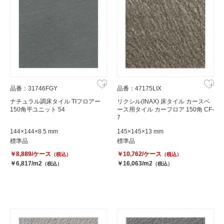
品番：31746FGY
品番：47175LIX
ナチュラル調床タイル TIフロアー
リクシル(INAX) 床タイル カースペ
150角平ユニット 54
ース用タイル カーフロア 150角 CF-
7
144×144×8.5 mm
145×145×13 mm
標準品
標準品
￥8,889/ケース
￥10,762/ケース
（税込）
（税込）
￥6,817/m2
￥16,063/m2
（税込）
（税込）