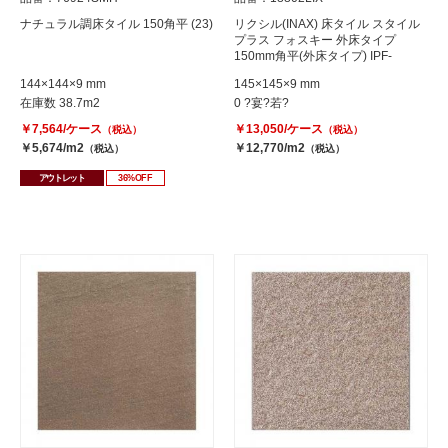
ナチュラル調床タイル 150角平 (23)
リクシル(INAX) 床タイル スタイル
プラス フォスキー 外床タイプ
150mm角平(外床タイプ) IPF-
150/FS-14
144×144×9 mm
145×145×9 mm
在庫数 38.7m2
0 ?宴?若?
￥7,564/ケース
￥13,050/ケース
（税込）
（税込）
￥5,674/m2
￥12,770/m2
（税込）
（税込）
アウトレット
36%OFF