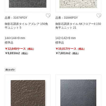
品番：31674FGY
品番：31846FGY
御影石調床タイル アズレア 150角
御影石調床タイル AKフロアーII 150
平ユニット 5
角平ユニット 21
144×144×9 mm
142×142×9 mm
標準品
標準品
￥12,640/ケース
￥10,017/ケース
（税込）
（税込）
￥9,693/m2
￥7,681/m2
（税込）
（税込）
残りわずか