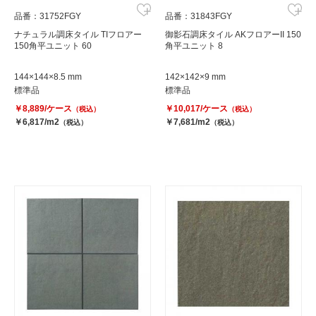
品番：31752FGY
品番：31843FGY
ナチュラル調床タイル TIフロアー
御影石調床タイル AKフロアーII 150
150角平ユニット 60
角平ユニット 8
144×144×8.5 mm
142×142×9 mm
標準品
標準品
￥8,889/ケース
￥10,017/ケース
（税込）
（税込）
￥6,817/m2
￥7,681/m2
（税込）
（税込）