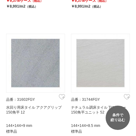
￥9,379/ケース
￥9,379/ケース
（税込）
（税込）
￥8,991/m2
￥8,991/m2
（税込）
（税込）
品番：31602FGY
品番：31744FGY
水回り用床タイル アクアグリップ
ナチュラル調床タイル TIフロアー
150角平 12
150角平ユニット 52
条件で
絞り込む
144×144×9 mm
144×144×8.5 mm
標準品
標準品