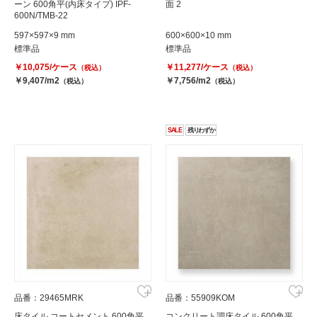
ーン 600角平(内床タイプ) IPF-
面 2
600N/TMB-22
597×597×9 mm
600×600×10 mm
標準品
標準品
￥10,075/ケース
￥11,277/ケース
（税込）
（税込）
￥9,407/m2
￥7,756/m2
（税込）
（税込）
SALE
残りわずか
品番：29465MRK
品番：55909KOM
床タイル コートセメント 600角平
コンクリート調床タイル 600角平