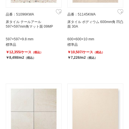
品番：51096KWA
品番：51145KWA
床タイル テールアール
床タイル ポディウム 600mm角 凹凸
597×597mm角マット面 09MP
面 30A
597×597×9.8 mm
600×600×10 mm
標準品
標準品
￥12,355/ケース
￥10,507/ケース
（税込）
（税込）
￥8,498/m2
￥7,226/m2
（税込）
（税込）