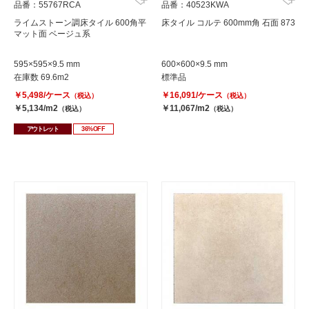
品番：55767RCA
品番：40523KWA
ライムストーン調床タイル 600角平
床タイル コルテ 600mm角 石面 873
マット面 ベージュ系
595×595×9.5 mm
600×600×9.5 mm
在庫数 69.6m2
標準品
￥5,498/ケース
￥16,091/ケース
（税込）
（税込）
￥5,134/m2
￥11,067/m2
（税込）
（税込）
アウトレット
36%OFF