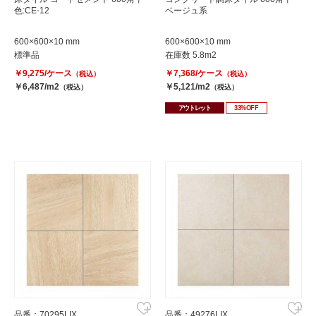
色:CE-12
ベージュ系
600×600×10 mm
600×600×10 mm
標準品
在庫数 5.8m2
￥9,275/ケース
￥7,368/ケース
（税込）
（税込）
￥6,487/m2
￥5,121/m2
（税込）
（税込）
アウトレット
33%OFF
品番：70295LIX
品番：49276LIX