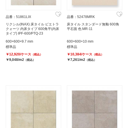
品番：51861LIX
品番：52478MRK
リクシル(INAX) 床タイル ピエトラ
床タイル スタンダード無釉 600角
クォーツ 内床タイプ 600角平(内床
平石面 色:MR-11
タイプ) IPF-600/PTQ-23
600×600×9.7 mm
600×600×10 mm
標準品
標準品
￥12,920/ケース
￥10,384/ケース
（税込）
（税込）
￥9,048/m2
￥7,261/m2
（税込）
（税込）