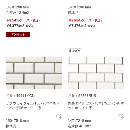
147×72×8 mm
147×72×8 mm
在庫数 13.4m2
標準品
￥8,545/ケース
￥9,884/ケース
（税込）
（税込）
￥6,377/m2
￥7,376/m2
（税込）
（税込）
アウトレット
残りわずか
品番：49411MCN
品番：52357RUS
サブウェイタイル 150×75mm角 テ
内装タイル 150×75角(75二丁) 平 マ
ーパー形状 ホワイト系
ットホワイト系
150×75×8 mm
147×72×8 mm
標準品
在庫数 40.2m2