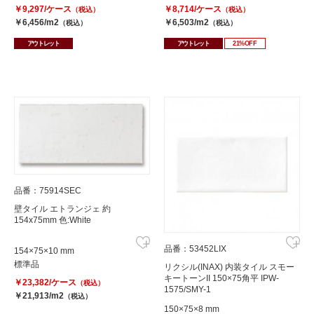
￥9,297/ケース
￥8,714/ケース
（税込）
（税込）
￥6,456/m2
￥6,503/m2
（税込）
（税込）
アウトレット
アウトレット
21%OFF
品番：75914SEC
壁タイル エトランジェ 約
154x75mm 色:White
品番：53452LIX
154×75×10 mm
標準品
リクシル(INAX) 内装タイル スモー
キートーンII 150×75角平 IPW-
￥23,382/ケース
（税込）
1575/SMY-1
￥21,913/m2
（税込）
150×75×8 mm