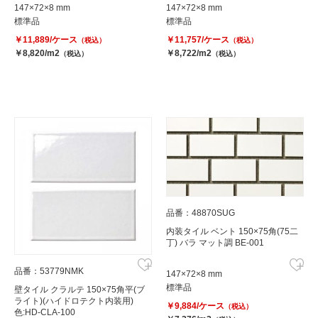
147×72×8 mm
147×72×8 mm
標準品
標準品
￥11,889/ケース
￥11,757/ケース
（税込）
（税込）
￥8,820/m2
￥8,722/m2
（税込）
（税込）
品番：48870SUG
内装タイル ベント 150×75角(75二
丁) バラ マット調 BE-001
品番：53779NMK
147×72×8 mm
標準品
壁タイル クラルテ 150×75角平(ブ
ライト)(ハイドロテクト内装用)
￥9,884/ケース
（税込）
色:HD-CLA-100