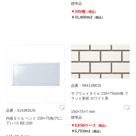
標準品
￥345/枚
（税込）
￥31,400/m2
（税込）
品番：49412MCN
サブウェイタイル 150×75mm角 フ
ラット形状 ホワイト系
品番：31436SUG
150×75×7 mm
標準品
内装タイル ベント 150×75角(75二
丁) バラ BE-200
￥9,838/ケース
（税込）
￥5,753/m2
（税込）