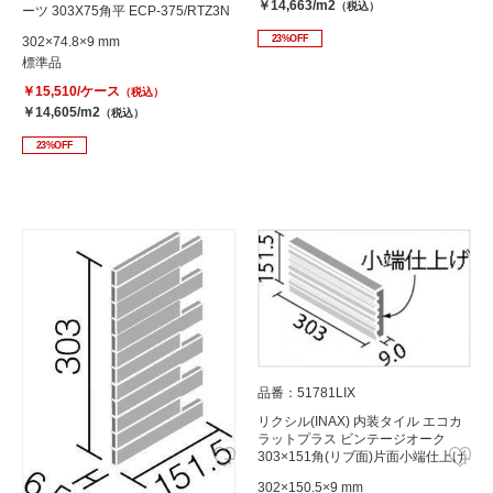
￥14,663/m2
（税込）
ーツ 303X75角平 ECP-375/RTZ3N
23%OFF
302×74.8×9 mm
標準品
￥15,510/ケース
（税込）
￥14,605/m2
（税込）
23%OFF
品番：51781LIX
リクシル(INAX) 内装タイル エコカ
ラットプラス ビンテージオーク
303×151角(リブ面)片面小端仕上げ
(短辺) ECP-3151T/OAK4AN(R)
302×150.5×9 mm