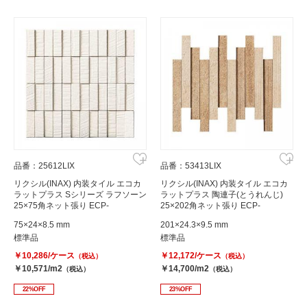
品番：25612LIX
品番：53413LIX
リクシル(INAX) 内装タイル エコカ
リクシル(INAX) 内装タイル エコカ
ラットプラス Sシリーズ ラフソーン
ラットプラス 陶連子(とうれんじ)
25×75角ネット張り ECP-
25×202角ネット張り ECP-
275NET/RGS1
2520NET/TOR2
75×24×8.5 mm
201×24.3×9.5 mm
標準品
標準品
￥10,286/ケース
￥12,172/ケース
（税込）
（税込）
￥10,571/m2
￥14,700/m2
（税込）
（税込）
22%OFF
23%OFF