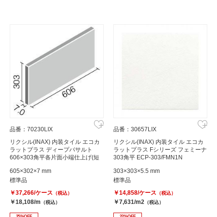
品番：70230LIX
品番：30657LIX
リクシル(INAX) 内装タイル エコカ
リクシル(INAX) 内装タイル エコカ
ラットプラス ディープバサルト
ラットプラス Fシリーズ フェミーナ
606×303角平各片面小端仕上げ(短
303角平 ECP-303/FMN1N
辺) ECP-6301T/DPB2(R)
605×302×7 mm
303×303×5.5 mm
標準品
標準品
￥37,266/ケース
￥14,858/ケース
（税込）
（税込）
￥18,108/m
￥7,631/m2
（税込）
（税込）
25%OFF
22%OFF