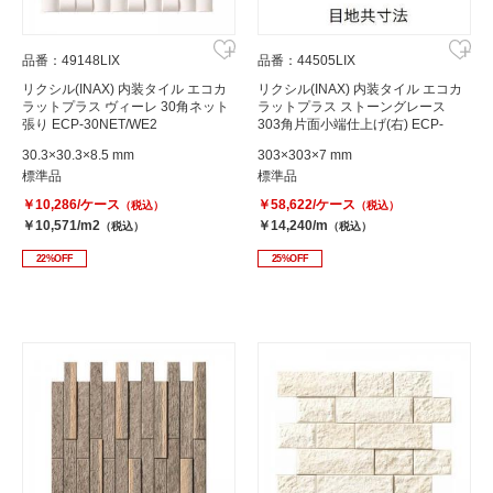
品番：49148LIX
品番：44505LIX
リクシル(INAX) 内装タイル エコカ
リクシル(INAX) 内装タイル エコカ
ラットプラス ヴィーレ 30角ネット
ラットプラス ストーングレース
張り ECP-30NET/WE2
303角片面小端仕上げ(右) ECP-
3031T/STG2N(R)
30.3×30.3×8.5 mm
303×303×7 mm
標準品
標準品
￥10,286/ケース
￥58,622/ケース
（税込）
（税込）
￥10,571/m2
￥14,240/m
（税込）
（税込）
22%OFF
25%OFF