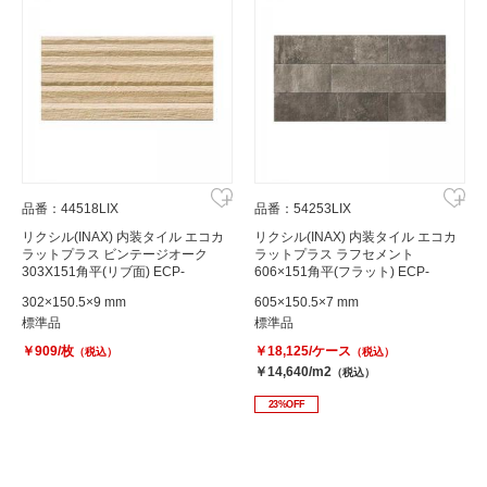
品番：44518LIX
品番：54253LIX
リクシル(INAX) 内装タイル エコカ
リクシル(INAX) 内装タイル エコカ
ラットプラス ビンテージオーク
ラットプラス ラフセメント
303X151角平(リブ面) ECP-
606×151角平(フラット) ECP-
315/OAK2AN
615/RGC3
302×150.5×9 mm
605×150.5×7 mm
標準品
標準品
￥909/枚
￥18,125/ケース
（税込）
（税込）
￥14,640/m2
（税込）
23%OFF