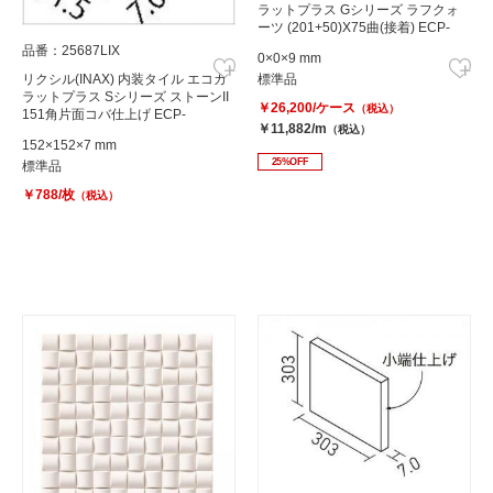
ラットプラス Gシリーズ ラフクォ
ーツ (201+50)X75曲(接着) ECP-
3751/RTZ3N
品番：25687LIX
0×0×9 mm
リクシル(INAX) 内装タイル エコカ
標準品
ラットプラス Sシリーズ ストーンII
￥26,200/ケース
（税込）
151角片面コバ仕上げ ECP-
￥11,882/m
（税込）
1511T/STN3
152×152×7 mm
25%OFF
標準品
￥788/枚
（税込）