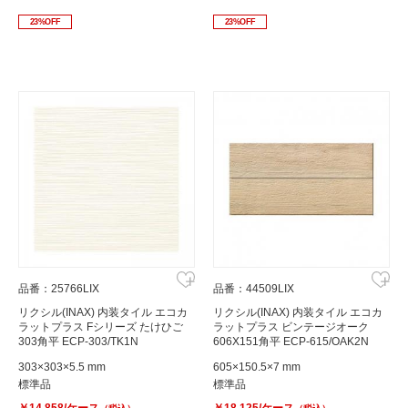
23%OFF
23%OFF
品番：25766LIX
品番：44509LIX
リクシル(INAX) 内装タイル エコカ
リクシル(INAX) 内装タイル エコカ
ラットプラス Fシリーズ たけひご
ラットプラス ビンテージオーク
303角平 ECP-303/TK1N
606X151角平 ECP-615/OAK2N
303×303×5.5 mm
605×150.5×7 mm
標準品
標準品
￥14,858/ケース
￥18,125/ケース