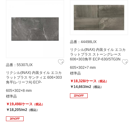
品番：44498LIX
リクシル(INAX) 内装タイル エコカ
ラットプラス ストーングレース
606×303角平 ECP-630/STG3N
品番：55307LIX
605×302×7 mm
リクシル(INAX) 内装タイル エコカ
標準品
ラットプラス サンティエ 606×303
￥18,328/ケース
（税込）
角平(レリーフA) ECP-
￥14,663/m2
630/STE3A(グレー)
（税込）
605×302×8 mm
標準品
23%OFF
￥19,498/ケース
（税込）
￥18,205/m2
（税込）
24%OFF