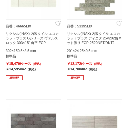
品番：46665LIX
品番：53395LIX
リクシル(INAX) 内装タイル エコカ
リクシル(INAX) 内装タイル エコカ
ラットプラス Gシリーズ ヴァルス
ラットプラス ディニタ 25×202角ネ
ロック 303×151角平 ECP-
ット張り ECP-2520NET/DNT2
315/VSR1N
302×150.5×8.5 mm
201×24.25×9.5 mm
標準品
標準品
￥15,470/ケース
￥12,172/ケース
（税込）
（税込）
￥14,595/m2
￥14,700/m2
（税込）
（税込）
23%OFF
23%OFF