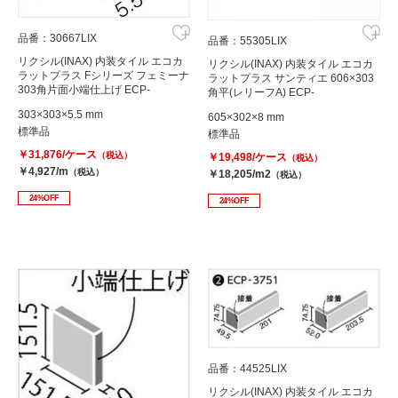
品番：30667LIX
品番：55305LIX
リクシル(INAX) 内装タイル エコカ
リクシル(INAX) 内装タイル エコカ
ラットプラス Fシリーズ フェミーナ
ラットプラス サンティエ 606×303
303角片面小端仕上げ ECP-
角平(レリーフA) ECP-
3031T/FMN5N
630/STE1A(アイボリー)
303×303×5.5 mm
605×302×8 mm
標準品
標準品
￥31,876/ケース
（税込）
￥19,498/ケース
（税込）
￥4,927/m
（税込）
￥18,205/m2
（税込）
24%OFF
24%OFF
品番：44525LIX
リクシル(INAX) 内装タイル エコカ