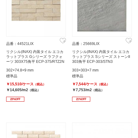
品番：44521LIX
品番：25669LIX
リクシル(INAX) 内装タイル エコカ
リクシル(INAX) 内装タイル エコカ
ラットプラス Gシリーズ ラフクォ
ラットプラス Sシリーズ ストーンII
ーツ 303X75角平 ECP-375/RTZ2N
303角平 ECP-303/STN3
302×74.8×9 mm
303×303×7 mm
標準品
標準品
￥15,510/ケース
￥7,544/ケース
（税込）
（税込）
￥14,605/m2
￥7,753/m2
（税込）
（税込）
23%OFF
21%OFF