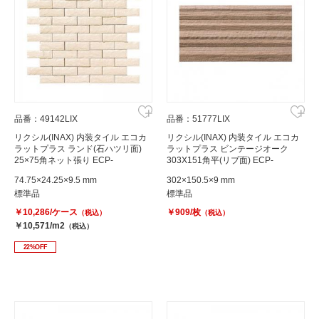
品番：49142LIX
品番：51777LIX
リクシル(INAX) 内装タイル エコカ
リクシル(INAX) 内装タイル エコカ
ラットプラス ランド(石ハツリ面)
ラットプラス ビンテージオーク
25×75角ネット張り ECP-
303X151角平(リブ面) ECP-
275NET/RO2
315/OAK4AN
74.75×24.25×9.5 mm
302×150.5×9 mm
標準品
標準品
￥10,286/ケース
￥909/枚
（税込）
（税込）
￥10,571/m2
（税込）
22%OFF