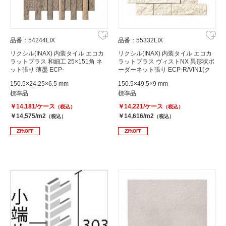
品番：54244LIX
品番：55332LIX
リクシル(INAX) 内装タイル エコカ
リクシル(INAX) 内装タイル エコカ
ラットプラス 和細工 25×151角 ネ
ラットプラス ヴィストNX 異形状ボ
ット張り 薄墨 ECP-
ーダーネット張り ECP-R/VIN1(ク
2515NET/WZK3
リーム)
150.5×24.25×6.5 mm
150.5×49.5×9 mm
標準品
標準品
￥14,181/ケース
￥14,221/ケース
（税込）
（税込）
￥14,575/m2
￥14,616/m2
（税込）
（税込）
23%OFF
23%OFF