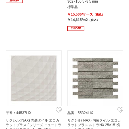
23%OFF
302×150.5×8.5 mm
標準品
￥15,506/ケース
（税込）
￥14,615/m2
（税込）
23%OFF
品番：44537LIX
品番：55324LIX
リクシル(INAX) 内装タイル エコカ
リクシル(INAX) 内装タイル エコカ
ラットプラス Fシリーズ ニュートラ
ラットプラス ルドラNX 25×151角