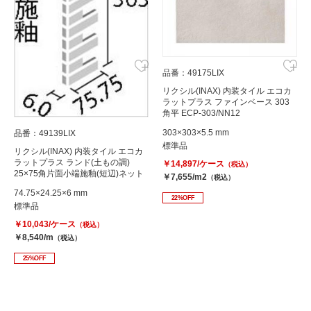
品番：49175LIX
リクシル(INAX) 内装タイル エコカ
ラットプラス ファインベース 303
角平 ECP-303/NN12
303×303×5.5 mm
品番：49139LIX
標準品
リクシル(INAX) 内装タイル エコカ
ラットプラス ランド(土もの調)
￥14,897/ケース
（税込）
25×75角片面小端施釉(短辺)ネット
￥7,655/m2
（税込）
張り ECP-275N1/PLD1
74.75×24.25×6 mm
22%OFF
標準品
￥10,043/ケース
（税込）
￥8,540/m
（税込）
25%OFF