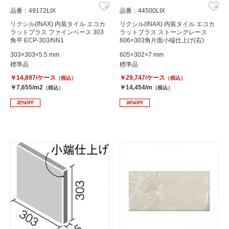
品番：49172LIX
品番：44500LIX
リクシル(INAX) 内装タイル エコカ
リクシル(INAX) 内装タイル エコカ
ラットプラス ファインベース 303
ラットプラス ストーングレース
角平 ECP-303/NN1
606×303角片面小端仕上げ(右)
ECP-6301T/STG1N(R)
303×303×5.5 mm
605×302×7 mm
標準品
標準品
￥14,897/ケース
￥29,747/ケース
（税込）
（税込）
￥7,655/m2
￥14,454/m
（税込）
（税込）
22%OFF
24%OFF