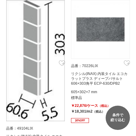
品番：70226LIX
リクシル(INAX) 内装タイル エコカ
ラットプラス ディープバサルト
606×303角平 ECP-630/DPB2
605×302×7 mm
標準品
￥22,876/ケース
（税込）
￥18,301/m2
（税込）
条件で
絞り込む
24%OFF
品番：49104LIX