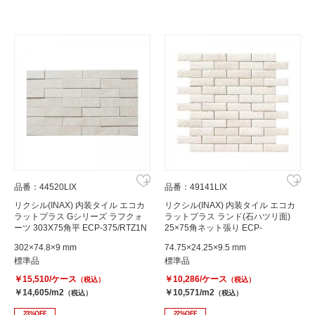
品番：44520LIX
品番：49141LIX
リクシル(INAX) 内装タイル エコカ
リクシル(INAX) 内装タイル エコカ
ラットプラス Gシリーズ ラフクォ
ラットプラス ランド(石ハツリ面)
ーツ 303X75角平 ECP-375/RTZ1N
25×75角ネット張り ECP-
275NET/RO1
302×74.8×9 mm
74.75×24.25×9.5 mm
標準品
標準品
￥15,510/ケース
￥10,286/ケース
（税込）
（税込）
￥14,605/m2
￥10,571/m2
（税込）
（税込）
23%OFF
22%OFF