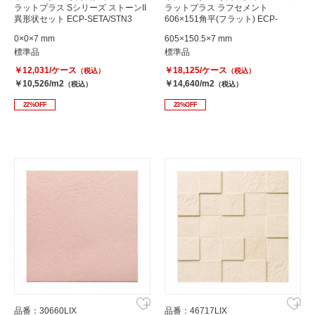
ラットプラス Sシリーズ ストーンII
ラットプラス ラフセメント
異形状セット ECP-SETA/STN3
606×151角平(フラット) ECP-
615/RGC2
0×0×7 mm
605×150.5×7 mm
標準品
標準品
￥12,031/ケース
￥18,125/ケース
（税込）
（税込）
￥10,526/m2
￥14,640/m2
（税込）
（税込）
22%OFF
23%OFF
品番：30660LIX
品番：46717LIX