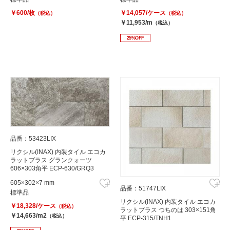
￥600/枚
￥14,057/ケース
（税込）
（税込）
￥11,953/m
（税込）
25%OFF
品番：53423LIX
リクシル(INAX) 内装タイル エコカ
ラットプラス グランクォーツ
606×303角平 ECP-630/GRQ3
605×302×7 mm
品番：51747LIX
標準品
リクシル(INAX) 内装タイル エコカ
￥18,328/ケース
（税込）
ラットプラス つちのは 303×151角
￥14,663/m2
（税込）
平 ECP-315/TNH1