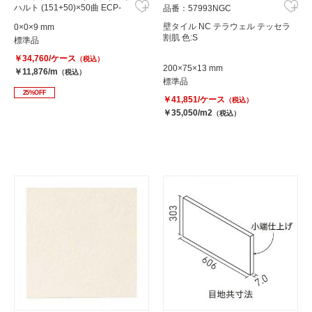
ハルト (151+50)×50曲 ECP-
品番：57993NGC
2501/90-14/HRT2
壁タイル NC テラウェル テッセラ
0×0×9 mm
割肌 色:S
標準品
￥34,760/ケース
（税込）
200×75×13 mm
￥11,876/m
（税込）
標準品
25%OFF
￥41,851/ケース
（税込）
￥35,050/m2
（税込）