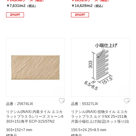
（税込）
（税込）
￥7,631/m2
￥14,629/m2
（税込）
（税込）
22%OFF
23%OFF
品番：25674LIX
品番：55327LIX
リクシル(INAX) 内装タイル エコカ
リクシル(INAX) 役物タイル エコカ
ラットプラス Sシリーズ ストーンII
ラットプラス ルドラNX 25×151角
303×151角平 ECP-315/STN2
片面小端仕上げ(短辺)ネット張り(出
隅用) ECP-2515TNA/LDN2(グレー)
303×152×7 mm
150.5×24.25×8.5 mm
標準品
標準品