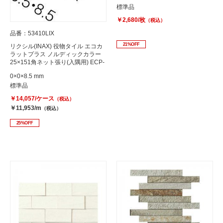
標準品
￥2,680/枚
（税込）
品番：53410LIX
21%OFF
リクシル(INAX) 役物タイル エコカ
ラットプラス ノルディックカラー
25×151角ネット張り(入隅用) ECP-
2515NB/NRC2
0×0×8.5 mm
標準品
￥14,057/ケース
（税込）
￥11,953/m
（税込）
25%OFF