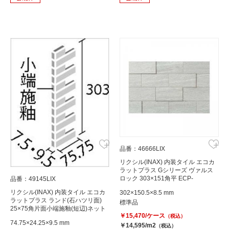
品番：46666LIX
リクシル(INAX) 内装タイル エコカ
ラットプラス Gシリーズ ヴァルス
ロック 303×151角平 ECP-
品番：49145LIX
315/VSR2N
リクシル(INAX) 内装タイル エコカ
302×150.5×8.5 mm
ラットプラス ランド(石ハツリ面)
標準品
25×75角片面小端施釉(短辺)ネット
￥15,470/ケース
張り ECP-275N1/RO1
（税込）
74.75×24.25×9.5 mm
￥14,595/m2
（税込）