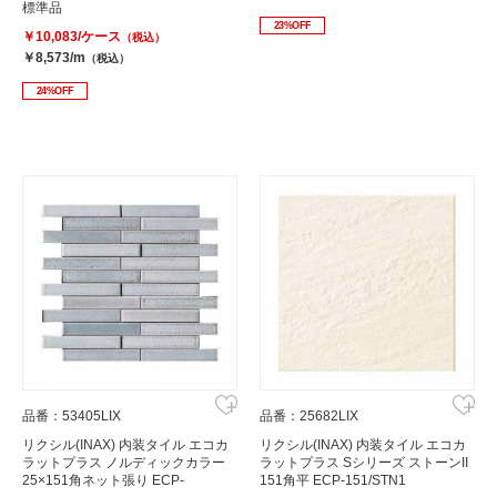
標準品
23%OFF
￥10,083/ケース
（税込）
￥8,573/m
（税込）
24%OFF
品番：53405LIX
品番：25682LIX
リクシル(INAX) 内装タイル エコカ
リクシル(INAX) 内装タイル エコカ
ラットプラス ノルディックカラー
ラットプラス Sシリーズ ストーンII
25×151角ネット張り ECP-
151角平 ECP-151/STN1