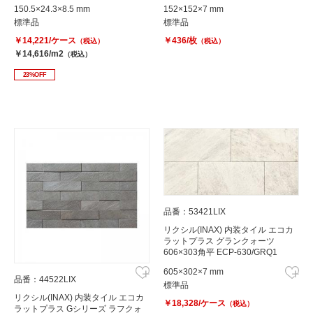
2515NET/NRC3
150.5×24.3×8.5 mm
152×152×7 mm
標準品
標準品
￥14,221/ケース
￥436/枚
（税込）
（税込）
￥14,616/m2
（税込）
23%OFF
品番：53421LIX
リクシル(INAX) 内装タイル エコカ
ラットプラス グランクォーツ
606×303角平 ECP-630/GRQ1
605×302×7 mm
品番：44522LIX
標準品
リクシル(INAX) 内装タイル エコカ
￥18,328/ケース
（税込）
ラットプラス Gシリーズ ラフクォ