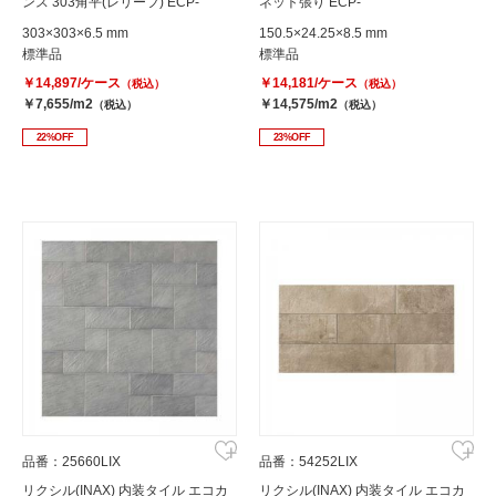
ンス 303角平(レリーフ) ECP-
ネット張り ECP-
303/NTC3N
2515NET/LDN2(グレー)
303×303×6.5 mm
150.5×24.25×8.5 mm
標準品
標準品
￥14,897/ケース
￥14,181/ケース
（税込）
（税込）
￥7,655/m2
￥14,575/m2
（税込）
（税込）
22%OFF
23%OFF
品番：25660LIX
品番：54252LIX
リクシル(INAX) 内装タイル エコカ
リクシル(INAX) 内装タイル エコカ