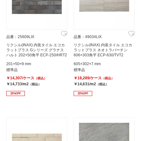
品番：25609LIX
品番：49034LIX
リクシル(INAX) 内装タイル エコカ
リクシル(INAX) 内装タイル エコカ
ラットプラス Gシリーズ グラナス
ラットプラス ネオトラバーチン
ハルト 202×50角平 ECP-250/HRT2
606×303角平 ECP-630/TVT2
201×50×9 mm
605×302×7 mm
標準品
標準品
￥14,307/ケース
￥18,289/ケース
（税込）
（税込）
￥14,733/m2
￥14,631/m2
（税込）
（税込）
23%OFF
23%OFF