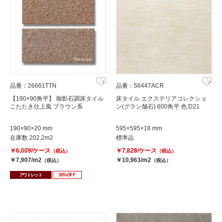
品番：26661TTN
品番：56447ACR
【190×90角平】 御影石調床タイル
床タイル エクステリアコレクショ
こたたき仕上風 ブラウン系
ン(グラン舗石) 600角平 色:D21
190×90×20 mm
595×595×18 mm
在庫数 202.2m2
標準品
￥6,009/ケース
￥7,828/ケース
（税込）
（税込）
￥7,907/m2
￥10,963/m2
（税込）
（税込）
アウトレット
30%OFF