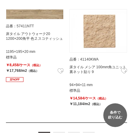
品番：57411NTT
床タイル アウトウォーク20
1200×200角平 色:2.スコティッシュ
1195×195×20 mm
標準品
品番：41140KWA
￥8,458/ケース
（税込）
床タイル メシア 100mm角ユニット
￥17,768/m2
（税込）
裏ネット貼り 9
22%OFF
94×94×11 mm
標準品
￥14,584/ケース
（税込）
￥11,184/m2
（税込）
条件で
絞り込む