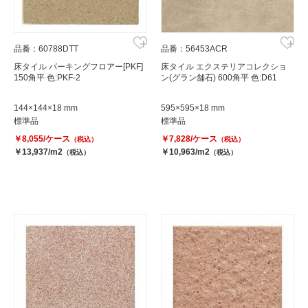
品番：60788DTT
品番：56453ACR
床タイル パーキングフロアー[PKF]
床タイル エクステリアコレクショ
150角平 色:PKF-2
ン(グラン舗石) 600角平 色:D61
144×144×18 mm
595×595×18 mm
標準品
標準品
￥8,055/ケース
￥7,828/ケース
（税込）
（税込）
￥13,937/m2
￥10,963/m2
（税込）
（税込）