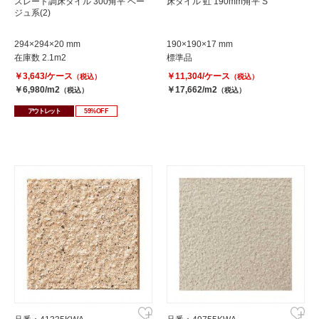
スレート調床タイル 300角平 ベー
床タイル 虹 190mm角平 S
ジュ系(2)
294×294×20 mm
190×190×17 mm
在庫数 2.1m2
標準品
￥3,643/ケース
￥11,304/ケース
（税込）
（税込）
￥6,980/m2
￥17,662/m2
（税込）
（税込）
アウトレット
59%OFF