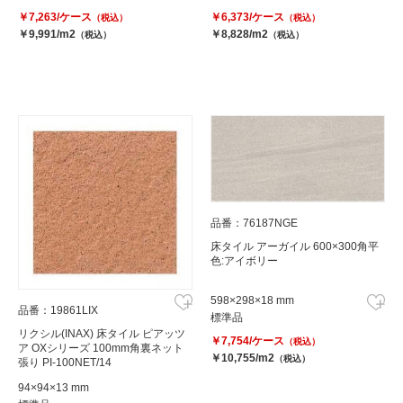
￥7,263/ケース
￥6,373/ケース
（税込）
（税込）
￥9,991/m2
￥8,828/m2
（税込）
（税込）
品番：76187NGE
床タイル アーガイル 600×300角平
色:アイボリー
598×298×18 mm
品番：19861LIX
標準品
リクシル(INAX) 床タイル ピアッツ
￥7,754/ケース
（税込）
ア OXシリーズ 100mm角裏ネット
￥10,755/m2
（税込）
張り PI-100NET/14
94×94×13 mm