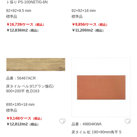
ト張り PS-100NET/G-6N
92×92×8.5 mm
92×92×18 mm
標準品
標準品
￥16,739/ケース
￥9,856/ケース
（税込）
（税込）
￥12,836/m2
￥11,200/m2
（税込）
（税込）
品番：56467ACR
床タイル ベルダ(グラン舗石)
900×200平 色:D163
895×195×18 mm
標準品
￥9,148/ケース
（税込）
品番：49804KWA
￥12,812/m2
（税込）
床タイル 虹 190×90mm角平 S