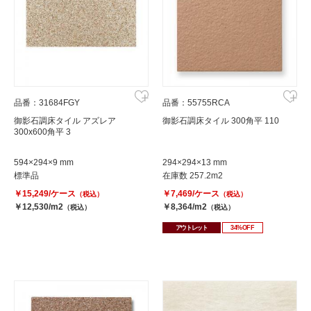
品番：31684FGY
品番：55755RCA
御影石調床タイル アズレア
御影石調床タイル 300角平 110
300x600角平 3
594×294×9 mm
294×294×13 mm
標準品
在庫数 257.2m2
￥15,249/ケース
￥7,469/ケース
（税込）
（税込）
￥12,530/m2
￥8,364/m2
（税込）
（税込）
アウトレット
34%OFF