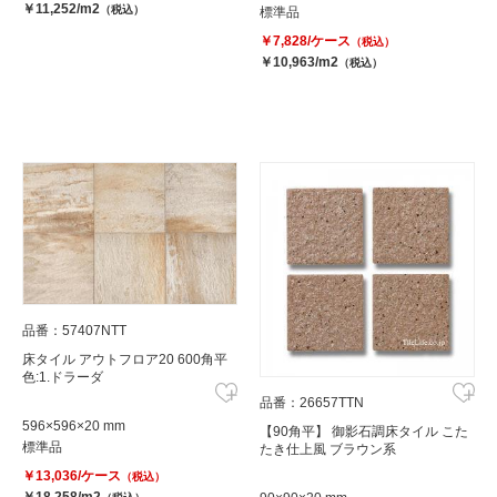
￥11,252/m2
（税込）
標準品
￥7,828/ケース
（税込）
￥10,963/m2
（税込）
品番：57407NTT
床タイル アウトフロア20 600角平
色:1.ドラーダ
品番：26657TTN
596×596×20 mm
【90角平】 御影石調床タイル こた
標準品
たき仕上風 ブラウン系
￥13,036/ケース
（税込）