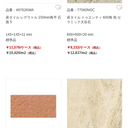
品番：49762KWA
品番：77560NGC
床タイル レデラトル 150mm角平 石
床タイル トゥエンティ 600角 色:セ
面 5
ラミック大谷石
145×145×11 mm
600×600×20 mm
標準品
標準品
￥11,576/ケース
￥9,332/ケース
（税込）
（税込）
￥10,420/m2
￥12,837/m2
（税込）
（税込）