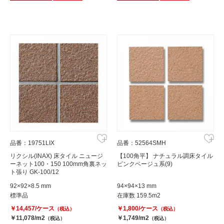
品番：19751LIX
品番：52564SMH
リクシル(INAX) 床タイル ニュージ
【100角平】 ナチュラル調床タイル
ーネット100・150 100mm角裏ネッ
ピンクベージュ系(9)
ト張り GK-100/12
92×92×8.5 mm
94×94×13 mm
標準品
在庫数 159.5m2
￥14,457/ケース
￥1,800/ケース
（税込）
（税込）
￥11,078/m2
￥1,749/m2
（税込）
（税込）