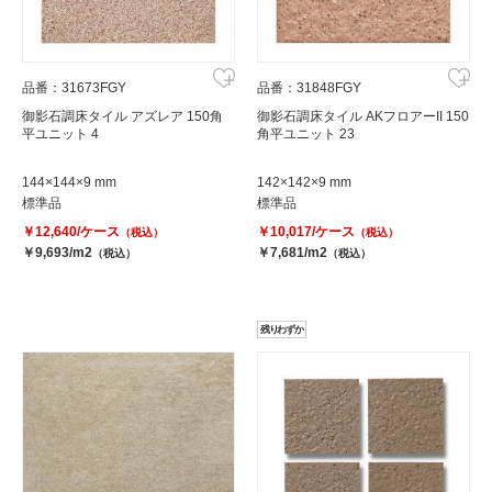
品番：31673FGY
品番：31848FGY
御影石調床タイル アズレア 150角
御影石調床タイル AKフロアーII 150
平ユニット 4
角平ユニット 23
144×144×9 mm
142×142×9 mm
標準品
標準品
￥12,640/ケース
￥10,017/ケース
（税込）
（税込）
￥9,693/m2
￥7,681/m2
（税込）
（税込）
残りわずか