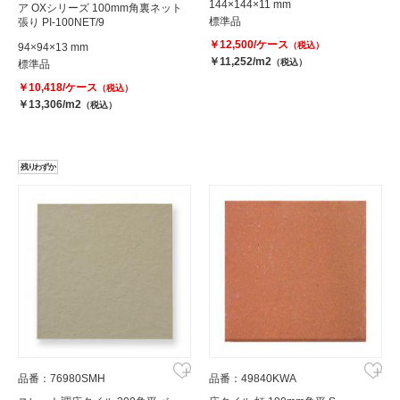
144×144×11 mm
ア OXシリーズ 100mm角裏ネット
標準品
張り PI-100NET/9
￥12,500/ケース
（税込）
94×94×13 mm
￥11,252/m2
（税込）
標準品
￥10,418/ケース
（税込）
￥13,306/m2
（税込）
残りわずか
品番：76980SMH
品番：49840KWA