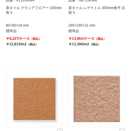
品番：41335KWA
品番：49755KWA
床タイル グラシアフロアー 100mm
床タイル レデラトル 300mm角平 石
角 4
面 5
90×90×18 mm
295×295×11 mm
標準品
標準品
￥9,227/ケース
￥13,961/ケース
（税込）
（税込）
￥12,815/m2
￥13,386/m2
（税込）
（税込）