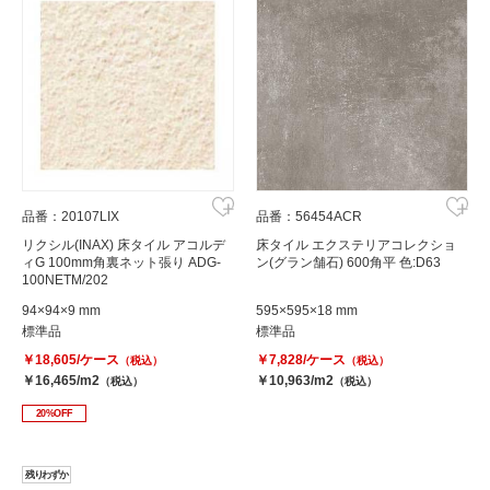
品番：20107LIX
品番：56454ACR
リクシル(INAX) 床タイル アコルデ
床タイル エクステリアコレクショ
ィG 100mm角裏ネット張り ADG-
ン(グラン舗石) 600角平 色:D63
100NETM/202
94×94×9 mm
595×595×18 mm
標準品
標準品
￥18,605/ケース
￥7,828/ケース
（税込）
（税込）
￥16,465/m2
￥10,963/m2
（税込）
（税込）
20%OFF
残りわずか