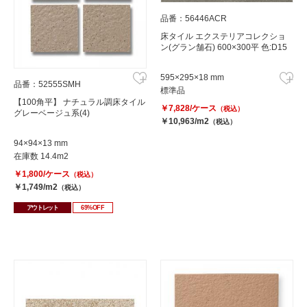
品番：56446ACR
床タイル エクステリアコレクショ
ン(グラン舗石) 600×300平 色:D15
595×295×18 mm
品番：52555SMH
標準品
【100角平】 ナチュラル調床タイル
￥7,828/ケース
（税込）
グレーベージュ系(4)
￥10,963/m2
（税込）
94×94×13 mm
在庫数 14.4m2
￥1,800/ケース
（税込）
￥1,749/m2
（税込）
アウトレット
69%OFF