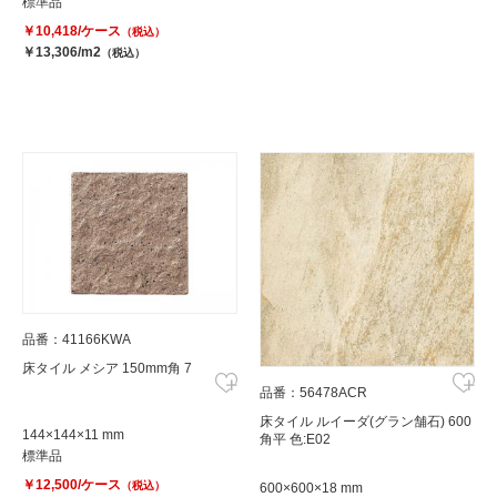
標準品
￥10,418/ケース
（税込）
￥13,306/m2
（税込）
品番：41166KWA
床タイル メシア 150mm角 7
品番：56478ACR
床タイル ルイーダ(グラン舗石) 600
144×144×11 mm
角平 色:E02
標準品
￥12,500/ケース
（税込）
600×600×18 mm