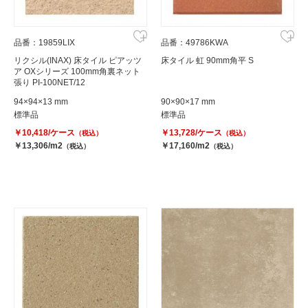
品番：19859LIX
品番：49786KWA
リクシル(INAX) 床タイル ピアッツ
床タイル 虹 90mm角平 S
ア OXシリーズ 100mm角裏ネット
張り PI-100NET/12
94×94×13 mm
90×90×17 mm
標準品
標準品
￥10,418/ケース
￥13,728/ケース
（税込）
（税込）
￥13,306/m2
￥17,160/m2
（税込）
（税込）