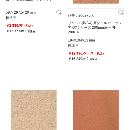
597×297.5×20 mm
品番：20027LIX
標準品
リクシル(INAX) 床タイル ピアッツ
￥2,380/枚
（税込）
ア OXシリーズ 200mm角平 PI-
￥13,373/m2
（税込）
200/14
194×194×13 mm
標準品
￥12,496/ケース
（税込）
￥16,249/m2
（税込）