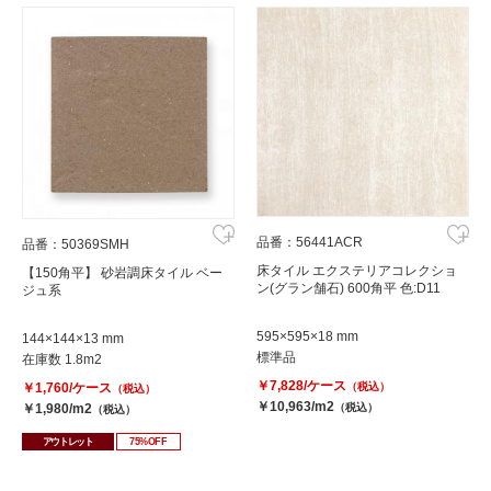
品番：56441ACR
品番：50369SMH
床タイル エクステリアコレクショ
【150角平】 砂岩調床タイル ベー
ン(グラン舗石) 600角平 色:D11
ジュ系
595×595×18 mm
144×144×13 mm
標準品
在庫数 1.8m2
￥7,828/ケース
￥1,760/ケース
（税込）
（税込）
￥10,963/m2
￥1,980/m2
（税込）
（税込）
アウトレット
75%OFF