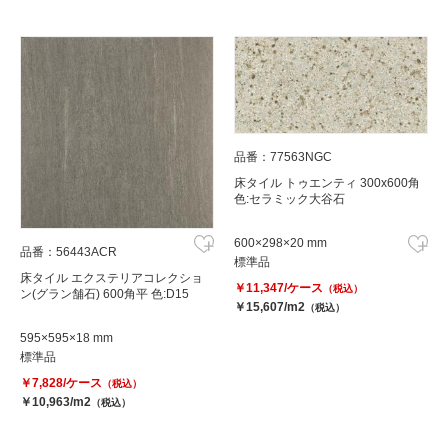
品番：77563NGC
床タイル トゥエンティ 300x600角
色:セラミック大谷石
600×298×20 mm
品番：56443ACR
標準品
床タイル エクステリアコレクショ
￥11,347/ケース
（税込）
ン(グラン舗石) 600角平 色:D15
￥15,607/m2
（税込）
595×595×18 mm
標準品
￥7,828/ケース
（税込）
￥10,963/m2
（税込）