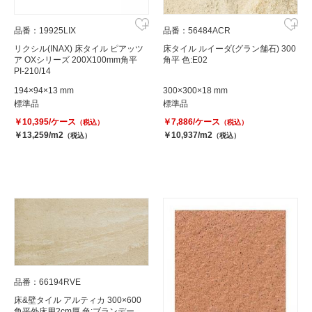
品番：19925LIX
品番：56484ACR
リクシル(INAX) 床タイル ピアッツ
床タイル ルイーダ(グラン舗石) 300
ア OXシリーズ 200X100mm角平
角平 色:E02
PI-210/14
194×94×13 mm
300×300×18 mm
標準品
標準品
￥10,395/ケース
￥7,886/ケース
（税込）
（税込）
￥13,259/m2
￥10,937/m2
（税込）
（税込）
品番：66194RVE
床&壁タイル アルティカ 300×600
角平外床用2cm厚 色:ブランデー