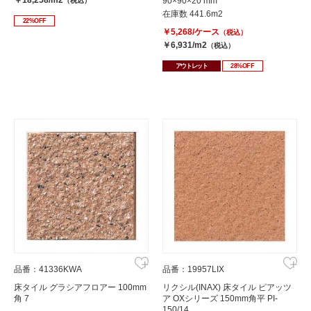
￥18,258/m2
90×90×20 mm
（税込）
在庫数 441.6m2
22%OFF
￥5,268/ケース
（税込）
￥6,931/m2
（税込）
アウトレット
28%OFF
品番：41336KWA
品番：19957LIX
床タイル グラシアフロアー 100mm
リクシル(INAX) 床タイル ピアッツ
角 7
ア OXシリーズ 150mm角平 PI-
150/14