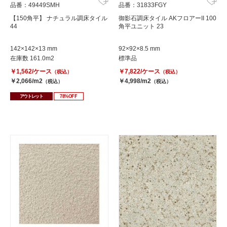
品番：49449SMH
品番：31833FGY
【150角平】 ナチュラル調床タイル
御影石調床タイル AKフロアーII 100
44
角平ユニット 23
142×142×13 mm
92×92×8.5 mm
在庫数 161.0m2
標準品
￥1,562/ケース
￥7,822/ケース
（税込）
（税込）
￥2,066/m2
￥4,998/m2
（税込）
（税込）
アウトレット
78%OFF