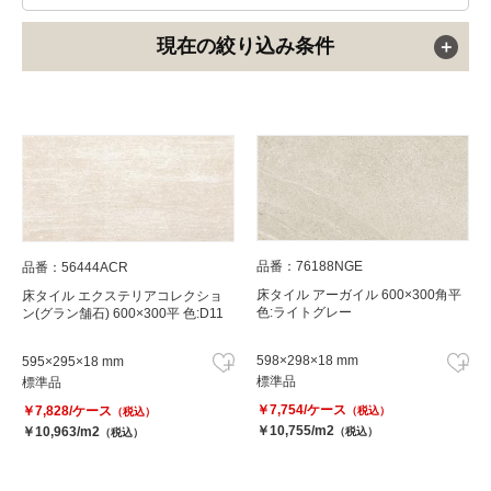
現在の絞り込み条件
品番：76188NGE
品番：56444ACR
床タイル アーガイル 600×300角平
床タイル エクステリアコレクショ
色:ライトグレー
ン(グラン舗石) 600×300平 色:D11
598×298×18 mm
595×295×18 mm
標準品
標準品
￥7,754/ケース
￥7,828/ケース
（税込）
（税込）
￥10,755/m2
￥10,963/m2
（税込）
（税込）