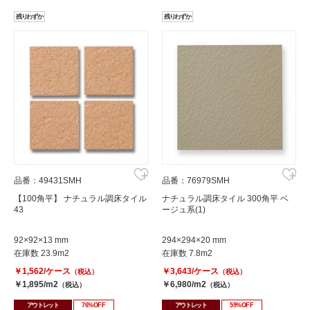
残りわずか
残りわずか
品番：49431SMH
品番：76979SMH
【100角平】 ナチュラル調床タイル
ナチュラル調床タイル 300角平 ベ
43
ージュ系(1)
92×92×13 mm
294×294×20 mm
在庫数 23.9m2
在庫数 7.8m2
￥1,562/ケース
￥3,643/ケース
（税込）
（税込）
￥1,895/m2
￥6,980/m2
（税込）
（税込）
アウトレット
76%OFF
アウトレット
59%OFF