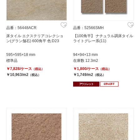
品番：56448ACR
品番：52566SMH
床タイル エクステリアコレクショ
【100角平】 ナチュラル調床タイル
ン(グラン舗石) 600角平 色:D23
ライトグレー系(11)
595×595×18 mm
94×94×13 mm
標準品
在庫数 12.3m2
￥7,828/ケース
￥1,800/ケース
（税込）
（税込）
￥10,963/m2
￥1,749/m2
（税込）
（税込）
アウトレット
69%OFF