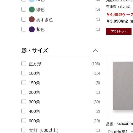
299×299×8.5 m
在庫数 78.5m2
(3)
緑色
プレーンタイル (無地)
(5)
￥4,492/ケー
あずき色
(1)
￥3,090/m2
（
(3)
デザイン ・ アクセントタイル
紫色
(1)
アウトレット
(3)
ボーダータイル(アクセント用)
黄色
(2)
柿色
(6)
形・サイズ
(7)
逸品タイル
色幅あり
(37)
正方形
(106)
(7)
珍しいタイル
100角
(16)
(140)
場所別おすすめタイル
150角
(5)
200角
(1)
(9)
トイレ・キッチン床タイル
300角
(39)
(7)
浴室床タイル
400角
(2)
600角
(47)
浴室壁タイル
(19)
品番：54044PR
大判（600以上）
(1)
【300角平】