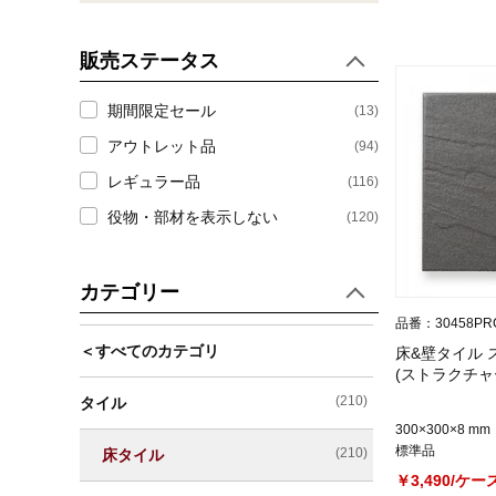
販売ステータス
期間限定セール
(13)
アウトレット品
(94)
レギュラー品
(116)
役物・部材を表示しない
(120)
カテゴリー
品番：30458PR
＜すべてのカテゴリ
床&壁タイル 
(ストラクチャ
(210)
タイル
300×300×8 mm
標準品
(210)
床タイル
￥3,490/ケー