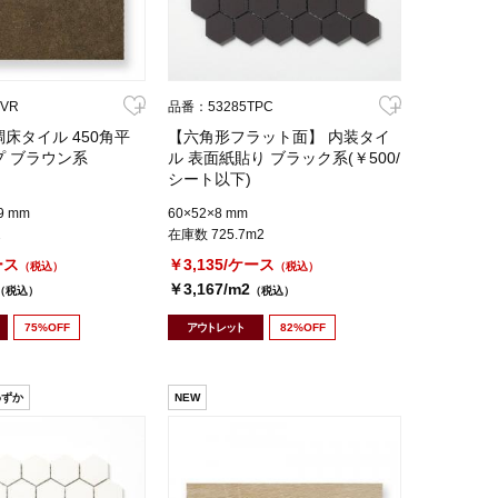
VR
品番：53285TPC
床タイル 450角平
【六角形フラット面】 内装タイ
 ブラウン系
ル 表面紙貼り ブラック系(￥500/
シート以下)
×9 mm
60×52×8 mm
2
在庫数 725.7m2
ース
￥3,135/ケース
（税込）
（税込）
￥3,167/m2
（税込）
（税込）
75%OFF
アウトレット
82%OFF
わずか
NEW