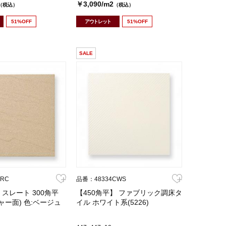
￥3,090/m2
（税込）
（税込）
51%OFF
アウトレット
51%OFF
SALE
PRC
品番：48334CWS
 スレート 300角平
【450角平】 ファブリック調床タ
ャー面) 色:ベージュ
イル ホワイト系(5226)