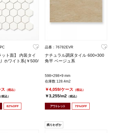
PC
品番：76782EVR
ラット面】 内装タイ
ナチュラル調床タイル 600×300
 ホワイト系(￥500/
角平 ベージュ系
598×298×9 mm
在庫数 128.4m2
ース
￥4,059/ケース
（税込）
（税込）
￥3,255/m2
（税込）
（税込）
82%OFF
アウトレット
75%OFF
残りわずか