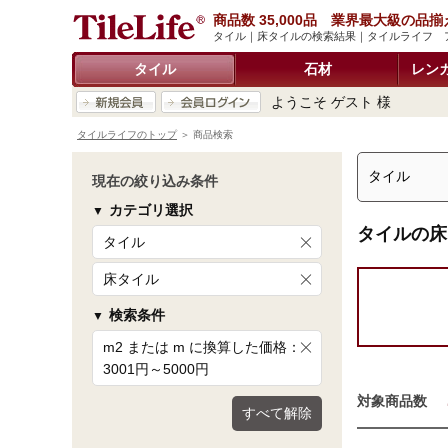
商品数 35,000品 業界最大級の品揃
タイル｜床タイルの検索結果｜タイルライフ 
タイル
石材
レン
ようこそ ゲスト 様
タイルライフのトップ
＞ 商品検索
現在の絞り込み条件
カテゴリ選択
タイルの床
タイル
床タイル
検索条件
m2 または m に換算した価格：
3001円～5000円
対象商品数
すべて解除