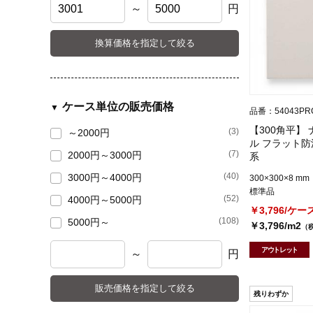
～
円
換算価格を指定して絞る
ケース単位の販売価格
品番：54043PR
【300角平】
(3)
～2000円
ル フラット防
(7)
2000円～3000円
系
(40)
3000円～4000円
300×300×8 mm
標準品
(52)
4000円～5000円
￥3,796/ケー
(108)
5000円～
￥3,796/m2
（
アウトレット
～
円
販売価格を指定して絞る
残りわずか