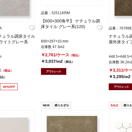
品番：52511KRM
【600×300角平】 ナチュラル調
床タイル グレー系(120)
A
品番：76789E
ナチュラル調床タイル
ナチュラル調
600×297×10 mm
 ライトグレー系
屋外床タイプ
在庫数 47.3m2
￥2,761/ケース
（税込）
m
448.5×448.5
￥3,037/m2
（税込）
在庫数 36.2m
ス
￥3,311/ケ
（税込）
アウトレット
￥3,295/m2
税込）
40%OFF
アウトレット
NEW
残りわずか
SALE
残り