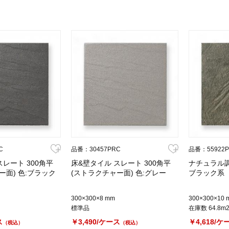
C
品番：30457PRC
品番：55922
スレート 300角平
床&壁タイル スレート 300角平
ナチュラル調
ー面) 色:ブラック
(ストラクチャー面) 色:グレー
ブラック系
300×300×8 mm
300×300×10 
標準品
在庫数 64.8m
ス
￥3,490/ケース
￥4,618/ケ
（税込）
（税込）