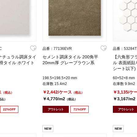
C
品番：77136EVR
品番：53284T
 ナチュラル調床タイ
セメント調床タイル 200角平
【六角形フ
滑タイル ホワイト
20mm厚 グレーブラウン系
ル 表面紙貼り
シート以下)
198.5×198.5×20 mm
60×52×8 mm
在庫数 15.4m2
在庫数 9.9m2
ス
￥2,442/ケース
￥3,135/ケ
（税込）
（税込）
￥4,770/m2
￥3,167/m2
税込）
（税込）
22%OFF
アウトレット
71%OFF
アウトレット
NEW
NEW