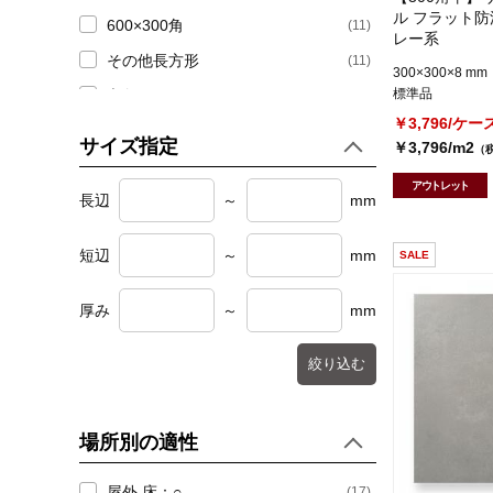
(51)
玄関(内)・屋内床タイル
ル フラット防
600×300角
(11)
レー系
(57)
玄関(外)・屋外床タイル
その他長方形
(11)
300×300×8 mm
標準品
六角形
(3)
(10)
駐車場床タイル
￥3,796/ケー
役物
(90)
サイズ指定
￥3,796/m2
（
アウトレット
長辺
～
mm
短辺
～
mm
SALE
厚み
～
mm
絞り込む
場所別の適性
屋外 床：○
(17)