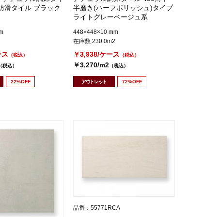
防滑タイル ブラック
半磨き(ハーフポリッシュ)タイプ
ライトグレーベージュ系
m
448×448×10 mm
在庫数 230.0m2
ース
￥3,938/ケース
（税込）
（税込）
￥3,270/m2
（税込）
（税込）
22%OFF
アウトレット
72%OFF
品番：55771RCA