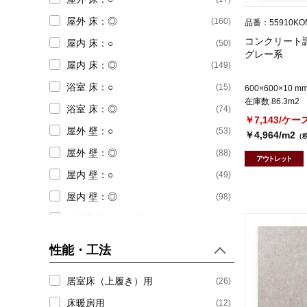
屋外 床：◎
(160)
品番：55910KO
コンクリート調
屋内 床：○
(50)
グレー系
屋内 床：◎
(149)
浴室 床：○
(15)
600×600×10 m
在庫数 86.3m2
浴室 床：◎
(74)
￥7,143/ケー
屋外 壁：○
(53)
￥4,964/m2
（
屋外 壁：◎
(88)
アウトレット
屋内 壁：○
(49)
屋内 壁：◎
(98)
耐凍害性ありで絞る
(196)
性能・工法
居室床（上履き）用
(26)
床暖房用
(12)