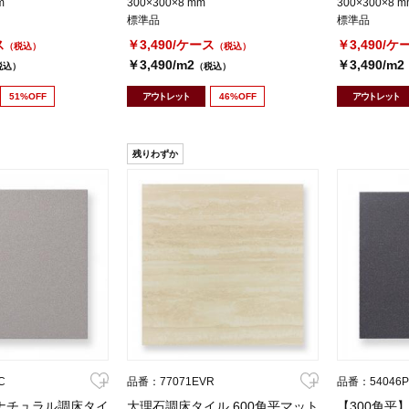
m
300×300×8 mm
300×300×8 m
標準品
標準品
ス
￥3,490/ケース
￥3,490/ケ
（税込）
（税込）
￥3,490/m2
￥3,490/m2
税込）
（税込）
51%OFF
アウトレット
46%OFF
アウトレット
残りわずか
C
品番：77071EVR
品番：54046
 ナチュラル調床タイ
大理石調床タイル 600角平マット
【300角平