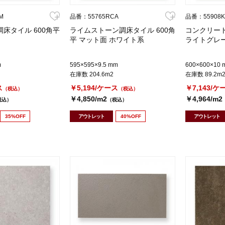
M
品番：55765RCA
品番：55908
床タイル 600角平
ライムストーン調床タイル 600角
コンクリート
平 マット面 ホワイト系
ライトグレ
m
595×595×9.5 mm
600×600×10 
在庫数 204.6m2
在庫数 89.2m
ス
￥5,194/ケース
￥7,143/ケ
（税込）
（税込）
￥4,850/m2
￥4,964/m2
税込）
（税込）
35%OFF
アウトレット
40%OFF
アウトレット