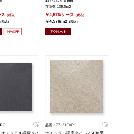
m
447×447×10 mm
在庫数 139.0m2
ース
￥4,576/ケース
（税込）
（税込）
￥4,576/m2
（税込）
（税込）
46%OFF
アウトレット
PRC
品番：77121EVR
】 ナチュラル調床タイ
ナチュラル調床タイル 450角平