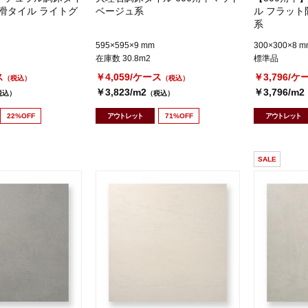
滑タイル ライトグ
ベージュ系
ル フラット
系
595×595×9 mm
300×300×8 m
在庫数 30.8m2
標準品
ス
￥4,059/ケース
￥3,796/ケ
（税込）
（税込）
￥3,823/m2
￥3,796/m2
税込）
（税込）
22%OFF
アウトレット
71%OFF
アウトレット
SALE