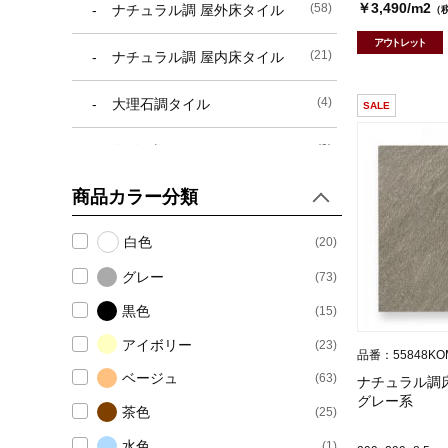
￥3,490/m2
(58)
ナチュラル調 屋外床タイル
（
アウトレット
(21)
ナチュラル調 屋内床タイル
(4)
大理石調タイル
SALE
(9)
御影石調タイル
商品カラー分類
(7)
レンガ調床タイル
白色
(20)
(4)
磨きタイル (鏡面タイル)
グレー
(73)
(15)
無地・デザイン床タイル
黒色
(15)
(3)
モザイクタイル
アイボリー
(23)
品番：55848KO
ベージュ
(63)
ナチュラル調床
(3)
タイルモザイク
グレー系
茶色
(25)
(6)
内装タイル
水色
(1)