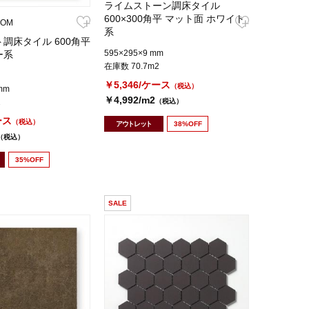
ライムストーン調床タイル
600×300角平 マット面 ホワイト
KOM
系
調床タイル 600角平
595×295×9 mm
ー系
在庫数 70.7m2
￥5,346/ケース
（税込）
mm
￥4,992/m2
2
（税込）
ース
（税込）
アウトレット
38%OFF
（税込）
35%OFF
SALE