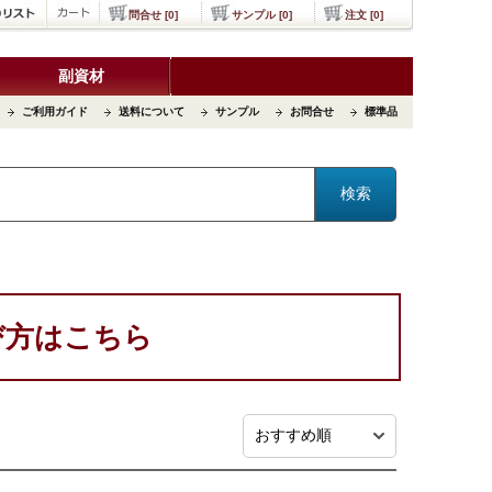
問合せ [0]
サンプル [0]
注文 [0]
副資材
ご利用ガイド
送料について
サンプル
お問合せ
標準品
び方はこちら