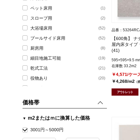
ペット床用
(1)
スロープ用
(2)
大浴場床用
(52)
品番：53264RC
プールサイド床用
(52)
【600角】 
屋内床タイプ
厨房用
(8)
(41)
細目地施工可能
(19)
595×595×9.5 m
在庫数 33.2m2
乾式工法
(21)
￥4,571/ケー
役物あり
(20)
￥4,268/m2
（
その他
(112)
アウトレット
価格帯
m2またはｍに換算した価格
3001円～5000円