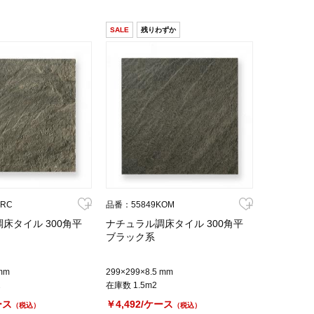
SALE
残りわずか
PRC
品番：55849KOM
床タイル 300角平
ナチュラル調床タイル 300角平
ブラック系
mm
299×299×8.5 mm
2
在庫数 1.5m2
ース
￥4,492/ケース
（税込）
（税込）