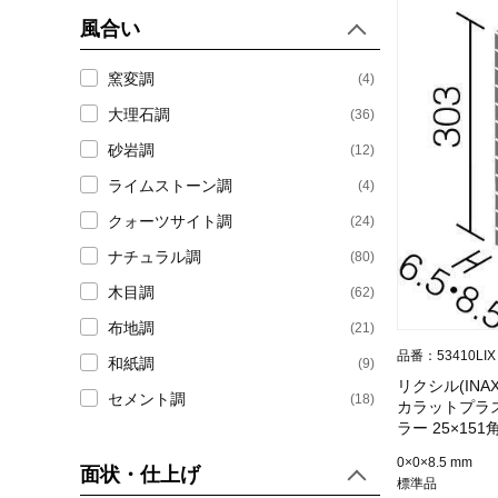
風合い
窯変調
(4)
大理石調
(36)
砂岩調
(12)
ライムストーン調
(4)
クォーツサイト調
(24)
ナチュラル調
(80)
木目調
(62)
布地調
(21)
品番：53410LIX
和紙調
(9)
リクシル(INA
セメント調
(18)
カラットプラ
ラー 25×15
用) ECP-251
0×0×8.5 mm
面状・仕上げ
標準品