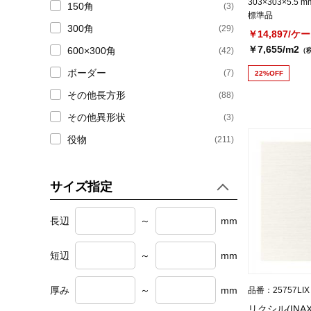
303×303×5.5 m
150角
(3)
標準品
300角
(29)
￥14,897/ケ
￥7,655/m2
600×300角
(42)
（
ボーダー
(7)
22%OFF
その他長方形
(88)
その他異形状
(3)
役物
(211)
サイズ指定
長辺
～
mm
短辺
～
mm
厚み
～
mm
品番：25757LIX
リクシル(INA