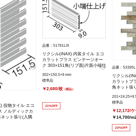
品番：51781LIX
リクシル(INAX) 内装タイル エコ
カラットプラス ビンテージオー
ク 303×151角(リブ面)片面小端仕
品番：53395L
上げ(短辺) ECP-
302×150.5×9 mm
リクシル(IN
3151T/OAK4AN(R)
標準品
カラットプラス
角ネット張り 
￥2,680/枚
（税込）
2520NET/D
201×24.25×9
標準品
X) 役物タイル エコ
21%OFF
￥12,172/
ス ノルディックカ
1角ネット張り(入隅
￥14,700/m
5NB/NRC2
23%OFF