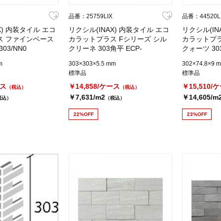
品番：25759LIX
品番：44520L
X) 内装タイル エコ
リクシル(INAX) 内装タイル エコ
リクシル(IN
ス ファインベース
カラットプラス Fシリーズ シル
カラットプラ
303/NN0
クリーネ 303角平 ECP-
クォーツ 303
303/SLA3N
375/RTZ1N
m
303×303×5.5 mm
302×74.8×9 
標準品
標準品
ース
￥14,858/ケース
￥15,510/
（税込）
（税込）
￥7,631/m2
￥14,605/m
税込）
（税込）
22%OFF
23%OFF