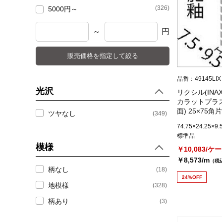
(326)
5000円～
～
円
販売価格を指定して絞る
品番：49145LIX
光沢
リクシル(INA
カラットプラス
面) 25×75
ツヤなし
(349)
ネット張り ECP
74.75×24.25×9.
標準品
模様
￥10,083/ケ
￥8,573/m
（税
柄なし
(18)
24%OFF
地模様
(328)
柄あり
(3)