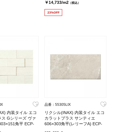
￥14,733/m2
（税込）
23%OFF
IX
品番：55305LIX
AX) 内装タイル エコ
リクシル(INAX) 内装タイル エコ
ス Gシリーズ ヴァ
カラットプラス サンティエ
3×151角平 ECP-
606×303角平(レリーフA) ECP-
630/STE1A(アイボリー)