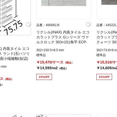
品番：46666LIX
品番：44522L
リクシル(INAX) 内装タイル エコ
リクシル(IN
カラットプラス Gシリーズ ヴァ
カラットプラ
ルスロック 303×151角平 ECP-
クォーツ 303
315/VSR2N
375/RTZ3N
X) 内装タイル エコ
302×150.5×8.5 mm
302×74.8×9 
 ランド(石ハツリ
標準品
標準品
角片面小端施釉(短辺)
￥15,470/ケース
￥15,510/
（税込）
-275N1/RO1
5 mm
￥14,595/m2
￥14,605/m
（税込）
23%OFF
23%OFF
ース
（税込）
込）