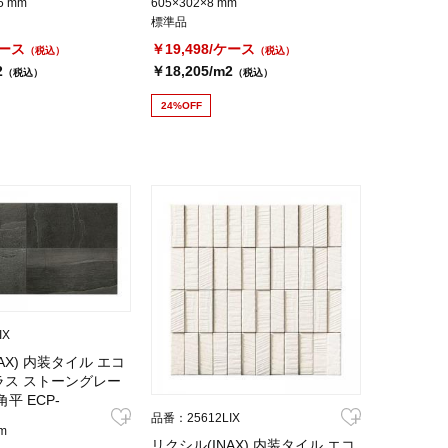
.5 mm
605×302×8 mm
標準品
ケース
￥19,498/ケース
（税込）
（税込）
2
￥18,205/m2
（税込）
（税込）
24%OFF
IX
AX) 内装タイル エコ
ラス ストーングレー
角平 ECP-
品番：25612LIX
m
リクシル(INAX) 内装タイル エコ