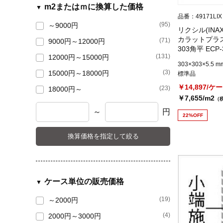
m2またはｍに換算した価格
品番：49171LIX
(95)
～9000円
リクシル(INA
カラットプラ
(71)
9000円～12000円
303角平 ECP-
(131)
12000円～15000円
303×303×5.5 m
(3)
15000円～18000円
標準品
￥14,897/ケ
(23)
18000円～
￥7,655/m2
（
～
円
22%OFF
換算価格を指定して絞る
ケース単位の販売価格
(19)
～2000円
(4)
2000円～3000円