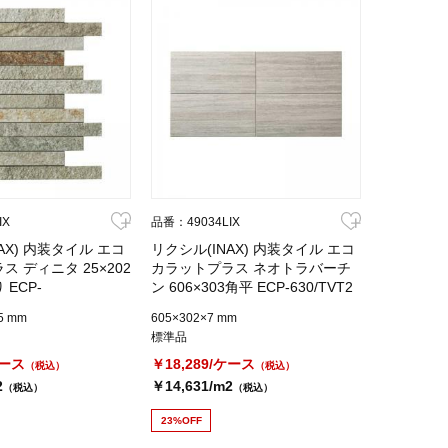
IX
品番：49034LIX
AX) 内装タイル エコ
リクシル(INAX) 内装タイル エコ
 ディニタ 25×202
カラットプラス ネオトラバーチ
ECP-
ン 606×303角平 ECP-630/TVT2
NT2
.5 mm
605×302×7 mm
標準品
ケース
￥18,289/ケース
（税込）
（税込）
2
￥14,631/m2
（税込）
（税込）
23%OFF