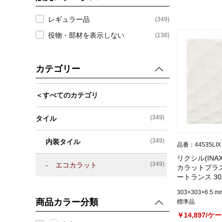
レギュラー品
(349)
役物・部材を表示しない
(138)
カテゴリー
＜すべてのカテゴリ
(349)
タイル
(349)
内装タイル
品番：44535LIX
リクシル(INA
(349)
エコカラット
カラットプラス
ートランス 30
ECP-303/NT
303×303×6.5 m
商品カラー分類
標準品
￥14,897/ケ