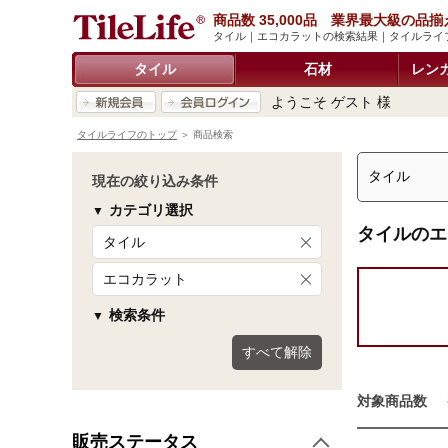
商品数 35,000品 業界最大級の品揃
タイル｜エコカラットの検索結果｜タイルライ
タイル
石材
レン
ようこそ ゲスト 様
タイルライフのトップ
＞ 商品検索
現在の絞り込み条件
カテゴリ選択
タイルのエ
タイル
エコカラット
検索条件
すべて解除
対象商品数
販売ステータス