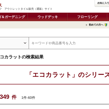
え
フ アウトレットタイル販売（通販）サイト
ガ＆ガーデニング
ウッドデッキ
フローリング
初めての方へ
コカラットの検索結果
「エコカラット」のシリー
349
件
1件-60件