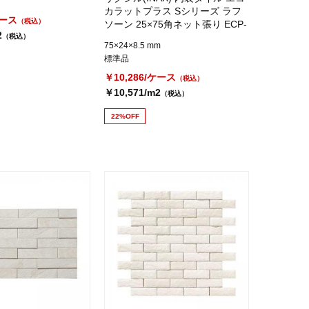
カラットプラス Sシリーズ ラフ
ケース
（税込）
ソーン 25×75角ネット張り ECP-
2
275NET/RGS1
（税込）
75×24×8.5 mm
標準品
￥10,286/ケース
（税込）
￥10,571/m2
（税込）
22%OFF