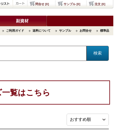
問合せ [0]
サンプル [0]
注文 [0]
副資材
ご利用ガイド
送料について
サンプル
お問合せ
標準品
ズ一覧はこちら