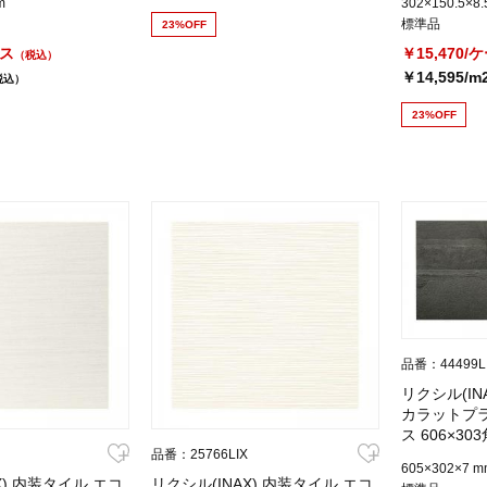
m
302×150.5×8
標準品
23%OFF
ース
￥15,470/
（税込）
￥14,595/m
税込）
23%OFF
品番：44499L
リクシル(IN
カラットプ
ス 606×303
630/STG4N
品番：25766LIX
605×302×7 m
X) 内装タイル エコ
リクシル(INAX) 内装タイル エコ