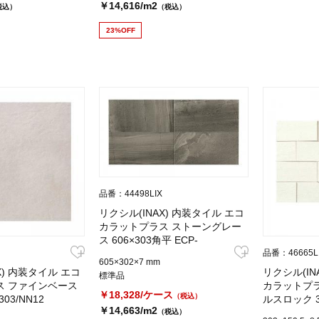
￥14,616/m2
税込）
（税込）
23%OFF
品番：44498LIX
リクシル(INAX) 内装タイル エコ
カラットプラス ストーングレー
ス 606×303角平 ECP-
630/STG3N
品番：46665L
605×302×7 mm
X) 内装タイル エコ
リクシル(IN
標準品
ス ファインベース
カラットプラ
￥18,328/ケース
（税込）
303/NN12
ルスロック 30
￥14,663/m2
315/VSR1N
（税込）