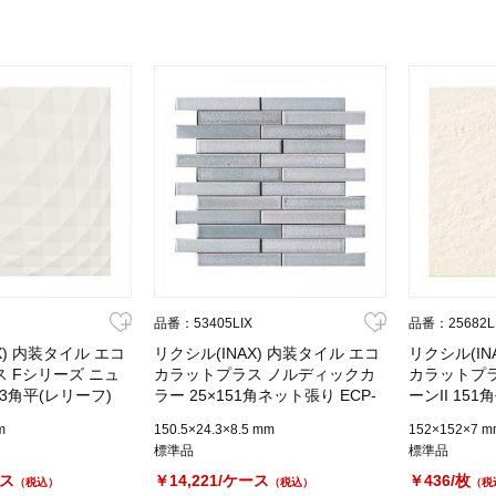
品番：53405LIX
品番：25682L
X) 内装タイル エコ
リクシル(INAX) 内装タイル エコ
リクシル(IN
 Fシリーズ ニュ
カラットプラス ノルディックカ
カラットプラ
3角平(レリーフ)
ラー 25×151角ネット張り ECP-
ーンII 151角
C1N
2515NET/NRC3
m
150.5×24.3×8.5 mm
152×152×7 m
標準品
標準品
ース
￥14,221/ケース
￥436/枚
（税込）
（税込）
（税