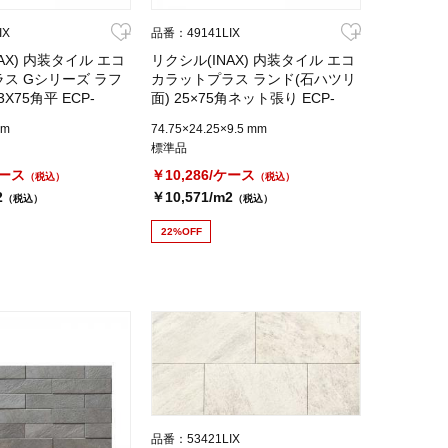
IX
品番：49141LIX
AX) 内装タイル エコ
リクシル(INAX) 内装タイル エコ
ス Gシリーズ ラフ
カラットプラス ランド(石ハツリ
X75角平 ECP-
面) 25×75角ネット張り ECP-
275NET/RO1
mm
74.75×24.25×9.5 mm
標準品
ケース
￥10,286/ケース
（税込）
（税込）
2
￥10,571/m2
（税込）
（税込）
22%OFF
品番：53421LIX