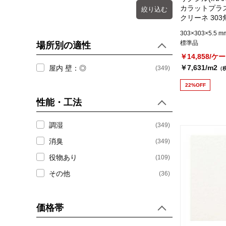
カラットプラス
絞り込む
クリーネ 303角
303/SLA1N
303×303×5.5 m
標準品
場所別の適性
￥14,858/ケ
￥7,631/m2
屋内 壁：◎
(349)
（
22%OFF
性能・工法
調湿
(349)
消臭
(349)
役物あり
(109)
その他
(36)
価格帯