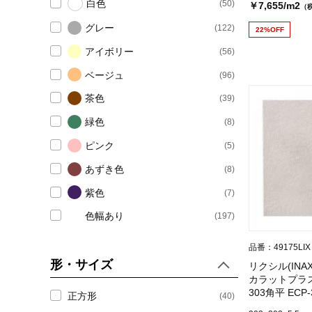
白色
(50)
￥7,655/m2
（
グレー
(122)
22%OFF
アイボリー
(56)
ベージュ
(96)
茶色
(39)
緑色
(8)
ピンク
(5)
あずき色
(8)
紫色
(7)
色幅あり
(197)
品番：49175LIX
形・サイズ
リクシル(INA
カラットプラ
303角平 ECP-
正方形
(40)