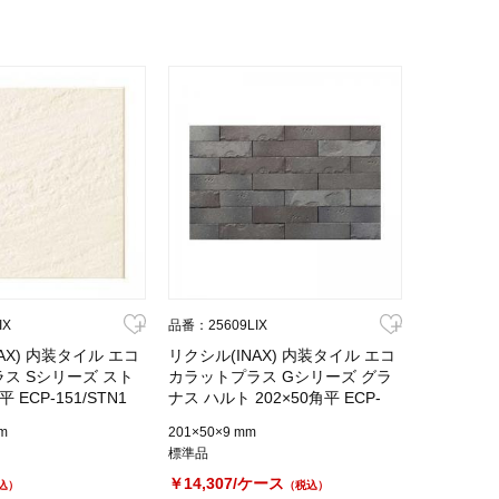
IX
品番：25609LIX
AX) 内装タイル エコ
リクシル(INAX) 内装タイル エコ
ス Sシリーズ スト
カラットプラス Gシリーズ グラ
平 ECP-151/STN1
ナス ハルト 202×50角平 ECP-
250/HRT2
m
201×50×9 mm
標準品
￥14,307/ケース
込）
（税込）