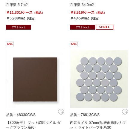
在庫数 5.7m2
在庫数 34.0m2
￥11,301/ケース
￥8,919/ケース
（税込）
（税込）
￥5,908/m2
￥4,459/m2
（税込）
（税込）
アウトレット
アウトレット
51%OFF
SALE
SALE
品番：48330CWS
品番：76813CWS
【300角平】 マット調床タイル ダ
内装タイル 57mm丸 表面紙貼り マ
ークブラウン系(6)
ット ライトパープル系(9)