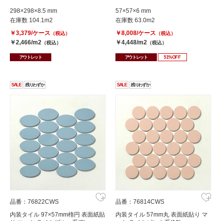
298×298×8.5 mm
57×57×6 mm
在庫数 104.1m2
在庫数 63.0m2
￥3,379/ケース
￥8,008/ケース
（税込）
（税込）
￥2,466/m2
￥4,448/m2
（税込）
（税込）
アウトレット
アウトレット
51%OFF
SALE
残りわずか
SALE
残りわずか
品番：76822CWS
品番：76814CWS
内装タイル 97×57mm楕円 表面紙貼
内装タイル 57mm丸 表面紙貼り マ