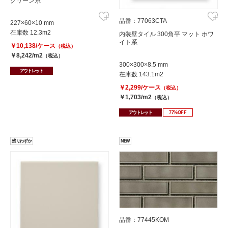
グリーン系
品番：77063CTA
227×60×10 mm
在庫数 12.3m2
内装壁タイル 300角平 マット ホワ
イト系
￥10,138/ケース
（税込）
￥8,242/m2
（税込）
300×300×8.5 mm
アウトレット
在庫数 143.1m2
￥2,299/ケース
（税込）
￥1,703/m2
（税込）
アウトレット
77%OFF
残りわずか
NEW
品番：77445KOM