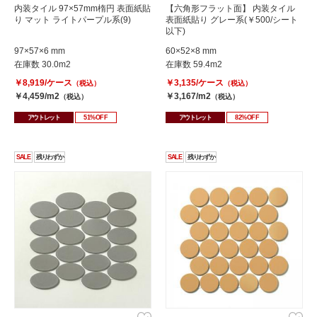
内装タイル 97×57mm楕円 表面紙貼
【六角形フラット面】 内装タイル
り マット ライトパープル系(9)
表面紙貼り グレー系(￥500/シート
以下)
97×57×6 mm
60×52×8 mm
在庫数 30.0m2
在庫数 59.4m2
￥8,919/ケース
￥3,135/ケース
（税込）
（税込）
￥4,459/m2
￥3,167/m2
（税込）
（税込）
アウトレット
51%OFF
アウトレット
82%OFF
SALE
残りわずか
SALE
残りわずか