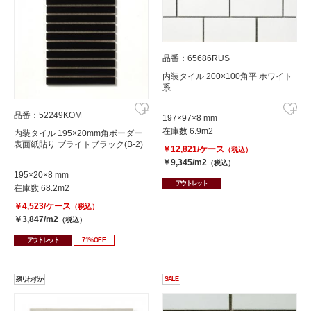
品番：65686RUS
内装タイル 200×100角平 ホワイト
系
品番：52249KOM
197×97×8 mm
在庫数 6.9m2
内装タイル 195×20mm角ボーダー
表面紙貼り ブライトブラック(B-2)
￥12,821/ケース
（税込）
￥9,345/m2
（税込）
195×20×8 mm
アウトレット
在庫数 68.2m2
￥4,523/ケース
（税込）
￥3,847/m2
（税込）
アウトレット
71%OFF
残りわずか
SALE