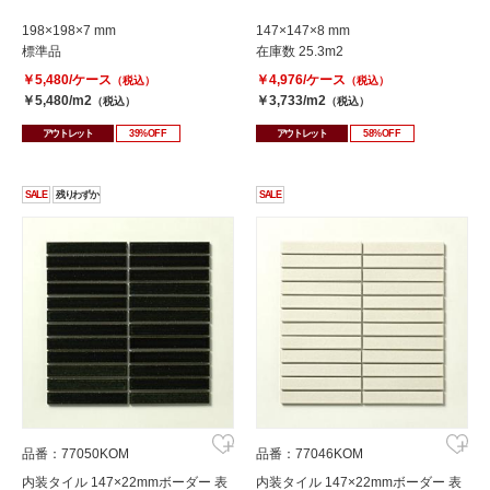
198×198×7 mm
147×147×8 mm
標準品
在庫数 25.3m2
￥5,480/ケース
￥4,976/ケース
（税込）
（税込）
￥5,480/m2
￥3,733/m2
（税込）
（税込）
アウトレット
39%OFF
アウトレット
58%OFF
SALE
残りわずか
SALE
品番：77050KOM
品番：77046KOM
内装タイル 147×22mmボーダー 表
内装タイル 147×22mmボーダー 表