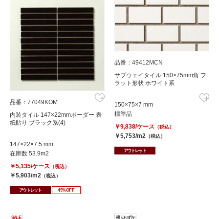
品番：49412MCN
サブウェイタイル 150×75mm角 フ
ラット形状 ホワイト系
品番：77049KOM
150×75×7 mm
標準品
内装タイル 147×22mmボーダー 表
紙貼り ブラック系(4)
￥9,838/ケース
（税込）
￥5,753/m2
（税込）
147×22×7.5 mm
アウトレット
在庫数 53.9m2
￥5,135/ケース
（税込）
￥5,903/m2
（税込）
アウトレット
49%OFF
SALE
残りわずか