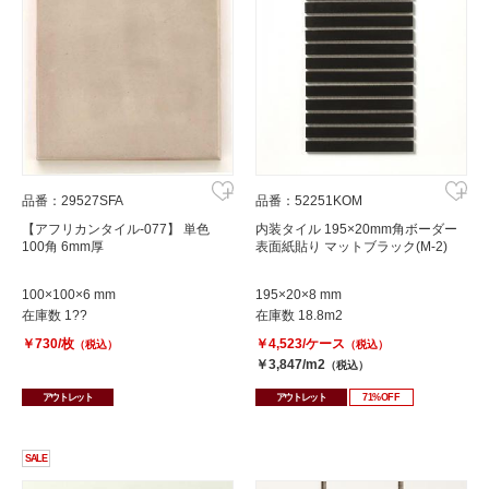
品番：29527SFA
品番：52251KOM
【アフリカンタイル-077】 単色
内装タイル 195×20mm角ボーダー
100角 6mm厚
表面紙貼り マットブラック(M-2)
100×100×6 mm
195×20×8 mm
在庫数 1??
在庫数 18.8m2
￥730/枚
￥4,523/ケース
（税込）
（税込）
￥3,847/m2
（税込）
アウトレット
アウトレット
71%OFF
SALE