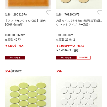
品番：29531SFA
品番：76820CWS
【アフリカンタイル-081】 単色
内装タイル 97×57mm楕円 表面紙貼
100角 6mm厚
り マット アイボリー系(6)
100×100×6 mm
97×57×6 mm
在庫数 49??
在庫数 26.0m2
￥730/枚
￥8,919/ケース
（税込）
（税込）
￥4,459/m2
（税込）
アウトレット
アウトレット
51%OFF
SALE
残りわずか
SALE