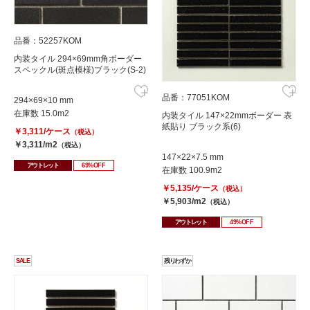
品番：52257KOM
内装タイル 294×69mm角ボーダー
スペックル(斑点模様)ブラック(S-2)
品番：77051KOM
294×69×10 mm
在庫数 15.0m2
内装タイル 147×22mmボーダー 表
紙貼り ブラック系(6)
￥3,311/ケース
（税込）
￥3,311/m2
（税込）
147×22×7.5 mm
アウトレット
69%OFF
在庫数 100.9m2
￥5,135/ケース
（税込）
￥5,903/m2
（税込）
アウトレット
49%OFF
SALE
残りわずか