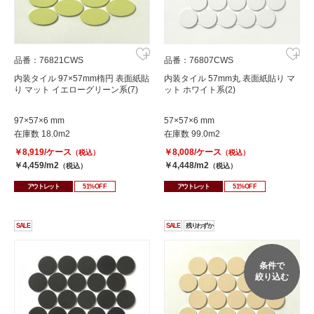
品番：76821CWS
品番：76807CWS
内装タイル 97×57mm楕円 表面紙貼
内装タイル 57mm丸 表面紙貼り マ
り マット イエローグリーン系(7)
ット ホワイト系(2)
97×57×6 mm
57×57×6 mm
在庫数 18.0m2
在庫数 99.0m2
￥8,919/ケース
￥8,008/ケース
（税込）
（税込）
￥4,459/m2
￥4,448/m2
（税込）
（税込）
アウトレット
51%OFF
アウトレット
51%OFF
SALE
SALE
残りわずか
条件で
絞り込む