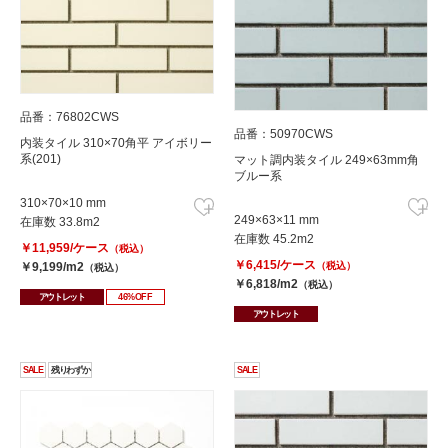
品番：76802CWS
品番：50970CWS
内装タイル 310×70角平 アイボリー
系(201)
マット調内装タイル 249×63mm角
ブルー系
310×70×10 mm
249×63×11 mm
在庫数 33.8m2
在庫数 45.2m2
￥11,959/ケース
（税込）
￥6,415/ケース
￥9,199/m2
（税込）
（税込）
￥6,818/m2
（税込）
アウトレット
46%OFF
アウトレット
SALE
残りわずか
SALE