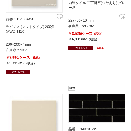
内装タイル 二丁掛平(ツヤあり) グレ
ー系
品番：13400AWC
227×60×10 mm
在庫数 169.7m2
ラグノス (マットタイプ) 200角
(AWC-T110)
￥8,525/ケース
（税込）
￥6,931/m2
（税込）
200×200×7 mm
アウトレット
49%OFF
在庫数 5.9m2
￥7,990/ケース
（税込）
￥5,399/m2
（税込）
アウトレット
NEW
品番：76803CWS