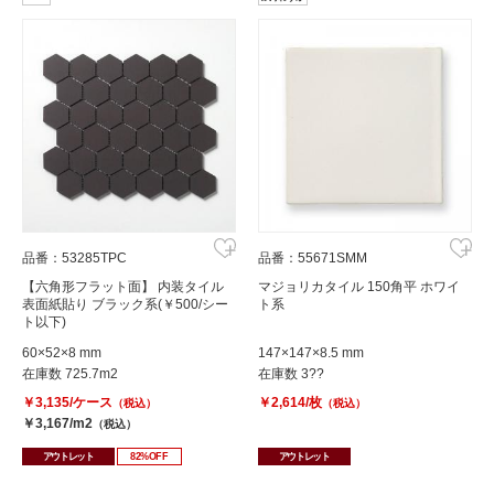
品番：53285TPC
品番：55671SMM
【六角形フラット面】 内装タイル
マジョリカタイル 150角平 ホワイ
表面紙貼り ブラック系(￥500/シー
ト系
ト以下)
60×52×8 mm
147×147×8.5 mm
在庫数 725.7m2
在庫数 3??
￥3,135/ケース
￥2,614/枚
（税込）
（税込）
￥3,167/m2
（税込）
アウトレット
82%OFF
アウトレット