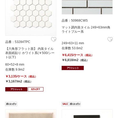
品番：50968CWS
マット調内装タイル 249×63mm角
ライトブルー系
品番：53284TPC
249×63×11 mm
在庫数 53.6m2
【六角形フラット面】 内装タイル
表面紙貼り ホワイト系(￥500/シー
￥6,415/ケース
（税込）
ト以下)
￥6,818/m2
（税込）
60×52×8 mm
アウトレット
在庫数 9.9m2
￥3,135/ケース
（税込）
￥3,167/m2
（税込）
アウトレット
82%OFF
残りわずか
SALE
残りわずか