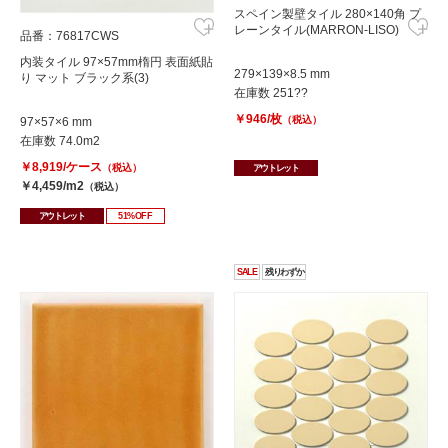
スペイン製壁タイル 280×140角 プ
レーンタイル(MARRON-LISO)
品番：76817CWS
内装タイル 97×57mm楕円 表面紙貼
279×139×8.5 mm
り マット ブラック系(3)
在庫数 251??
￥946/枚
（税込）
97×57×6 mm
在庫数 74.0m2
￥8,919/ケース
（税込）
アウトレット
￥4,459/m2
（税込）
アウトレット
51%OFF
SALE
残りわずか