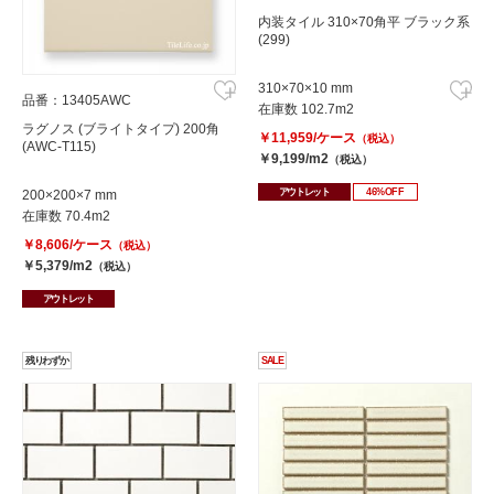
内装タイル 310×70角平 ブラック系
(299)
310×70×10 mm
品番：13405AWC
在庫数 102.7m2
ラグノス (ブライトタイプ) 200角
￥11,959/ケース
（税込）
(AWC-T115)
￥9,199/m2
（税込）
アウトレット
46%OFF
200×200×7 mm
在庫数 70.4m2
￥8,606/ケース
（税込）
￥5,379/m2
（税込）
アウトレット
残りわずか
SALE