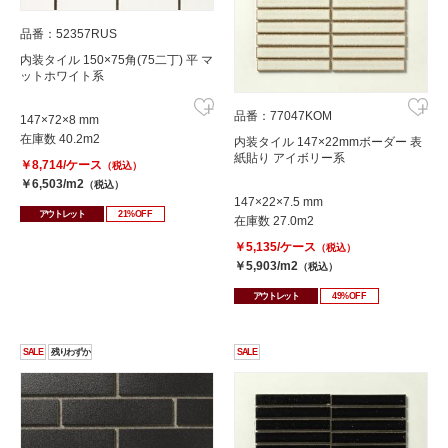
品番：52357RUS
内装タイル 150×75角(75二丁) 平 マ
ットホワイト系
品番：77047KOM
147×72×8 mm
在庫数 40.2m2
内装タイル 147×22mmボーダー 表
紙貼り アイボリー系
￥8,714/ケース
（税込）
￥6,503/m2
（税込）
147×22×7.5 mm
アウトレット
21%OFF
在庫数 27.0m2
￥5,135/ケース
（税込）
￥5,903/m2
（税込）
アウトレット
49%OFF
SALE
残りわずか
SALE