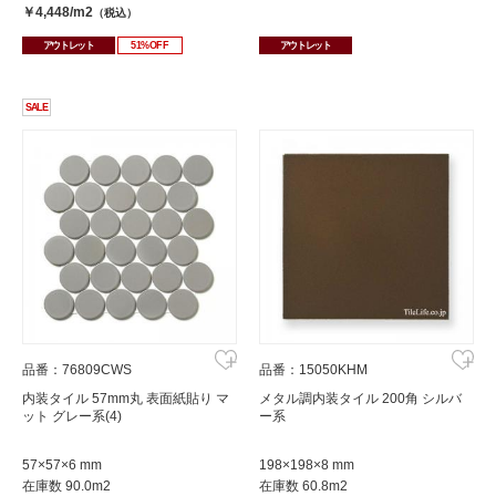
￥4,448/m2
（税込）
アウトレット
51%OFF
アウトレット
SALE
品番：76809CWS
品番：15050KHM
内装タイル 57mm丸 表面紙貼り マ
メタル調内装タイル 200角 シルバ
ット グレー系(4)
ー系
57×57×6 mm
198×198×8 mm
在庫数 90.0m2
在庫数 60.8m2