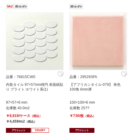
SALE
残りわずか
残りわずか
品番：29529SFA
品番：76815CWS
【アフリカンタイル-079】 単色
内装タイル 97×57mm楕円 表面紙貼
100角 6mm厚
り ブライト ホワイト系(1)
100×100×6 mm
97×57×6 mm
在庫数 25??
在庫数 40.0m2
￥730/枚
￥8,919/ケース
（税込）
（税込）
￥4,459/m2
（税込）
アウトレット
アウトレット
51%OFF