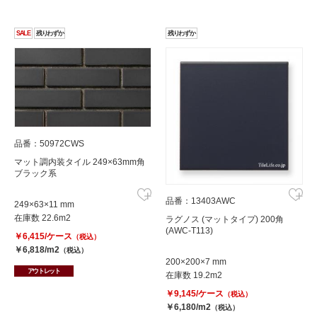
SALE
残りわずか
残りわずか
品番：50972CWS
マット調内装タイル 249×63mm角
ブラック系
品番：13403AWC
249×63×11 mm
在庫数 22.6m2
ラグノス (マットタイプ) 200角
(AWC-T113)
￥6,415/ケース
（税込）
￥6,818/m2
（税込）
200×200×7 mm
アウトレット
在庫数 19.2m2
￥9,145/ケース
（税込）
￥6,180/m2
（税込）