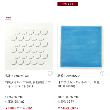
アウトレット
SALE
品番：76806CWS
品番：29535SFA
内装タイル 57mm丸 表面紙貼り ブ
【アフリカンタイル-085】 単色
ライト ホワイト系(1)
100角 6mm厚
57×57×6 mm
100×100×6 mm
在庫数 68.4m2
在庫数 35??
￥8,008/ケース
￥730/枚
（税込）
（税込）