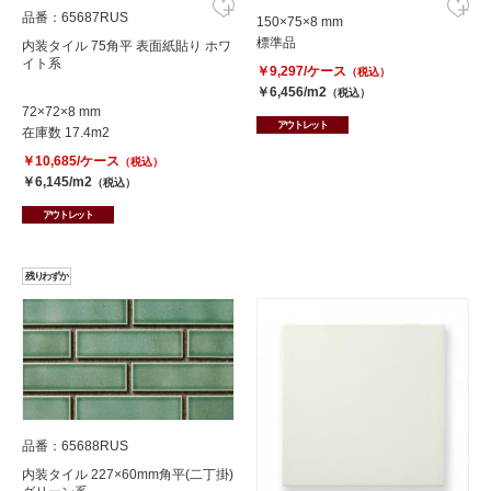
品番：65687RUS
150×75×8 mm
標準品
内装タイル 75角平 表面紙貼り ホワ
イト系
￥9,297/ケース
（税込）
￥6,456/m2
（税込）
72×72×8 mm
アウトレット
在庫数 17.4m2
￥10,685/ケース
（税込）
￥6,145/m2
（税込）
アウトレット
残りわずか
品番：65688RUS
内装タイル 227×60mm角平(二丁掛)