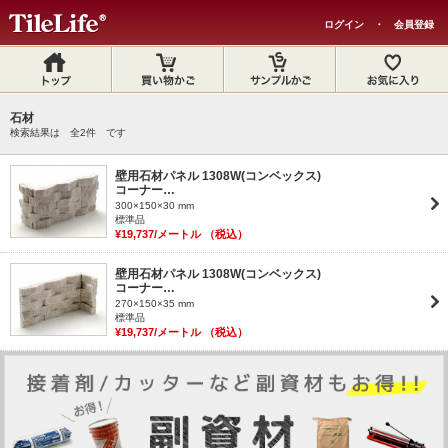
ログイン
・
会員登録
石材
検索結果は 全
2
件 です
壁用石材パネル 1308W(コンベックス)
コーナー…
300×150×30 mm
標準品
¥19,737/メートル （税込）
壁用石材パネル 1308W(コンベックス)
コーナー…
270×150×35 mm
標準品
¥19,737/メートル （税込）