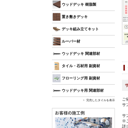
ウッドデッキ 樹脂製
置き敷きデッキ
デッキ組み立てキット
ルーバー材
ウッドデッキ 関連部材
タイル・石材用 副資材
フローリング用 副資材
ウッドデッキ用 関連部材
ご
完売したタイルを表示
サ
サ
※
詳