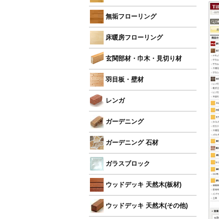
無垢フローリング
床暖房フローリング
玄関部材・巾木・見切り材
羽目板・壁材
レンガ
ガーデニング
ガーデニング 石材
ガラスブロック
ウッドデッキ 天然木(板材)
ウッドデッキ 天然木(その他)