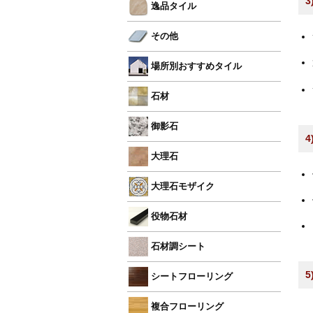
逸品タイル
その他
場所別おすすめタイル
石材
御影石
大理石
大理石モザイク
役物石材
石材調シート
シートフローリング
複合フローリング