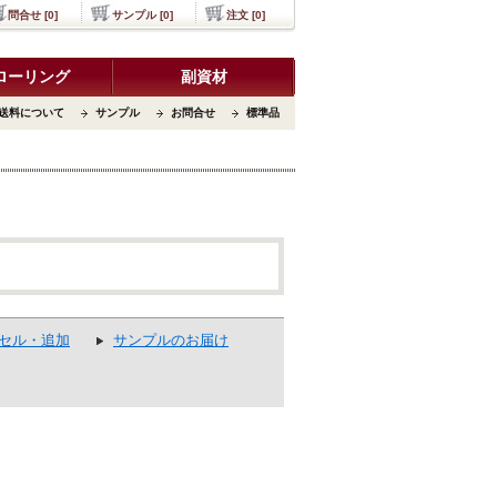
問合せ [0]
サンプル [0]
注文 [0]
ローリング
副資材
送料について
サンプル
お問合せ
標準品
セル・追加
サンプルのお届け