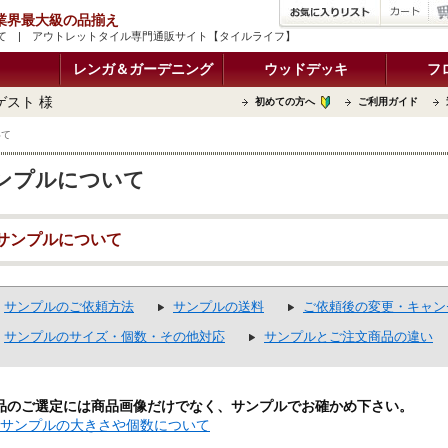
品 業界最大級の品揃え
て | アウトレットタイル専門通販サイト【タイルライフ】
レンガ＆ガーデニング
ウッドデッキ
フ
ゲスト 様
初めての方へ
ご利用ガイド
いて
ンプルについて
サンプルについて
サンプルのご依頼方法
サンプルの送料
ご依頼後の変更・キャン
サンプルのサイズ・個数・その他対応
サンプルとご注文商品の違い
品のご選定には商品画像だけでなく、サンプルでお確かめ下さい。
サンプルの大きさや個数について