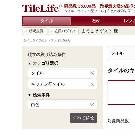
商品数 35,000品 業界最大級の品揃
タイル｜キッチン壁タイル｜白色の検索結果｜
タイル
石材
レン
ようこそ ゲスト 様
タイルライフのトップ
＞ 商品検索
現在の絞り込み条件
カテゴリ選択
タイルのキ
タイル
キッチン壁タイル
検索条件
白色
すべて解除
対象商品数