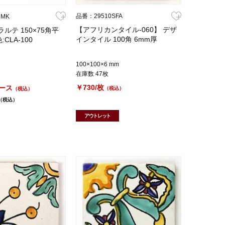
品番：29510SFA
NMK
【アフリカンタイル-060】 デザ
ルテ 150×75角平
インタイル 100角 6mm厚
:CLA-100
100×100×6 mm
在庫数 47枚
￥730/枚
ケース
（税込）
（税込）
（税込）
アウトレット