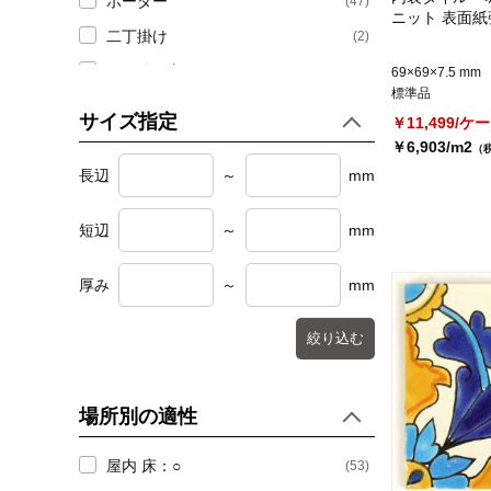
ボーダー
(47)
ニット 表面紙張
(316)
場所別おすすめタイル
二丁掛け
(2)
その他長方形
(62)
69×69×7.5 mm
(316)
キッチン壁タイル
標準品
六角形
(6)
サイズ指定
￥11,499/ケ
(4)
トイレ・キッチン床タイル
三角形
(5)
￥6,903/m2
（
長辺
～
mm
乱形 (不定形)
(3)
(2)
浴室床タイル
円形
(10)
短辺
～
mm
(294)
浴室壁タイル
楕円形
(2)
その他異形状
(16)
厚み
～
mm
(5)
玄関(内)・屋内床タイル
絞り込む
場所別の適性
屋内 床：○
(53)