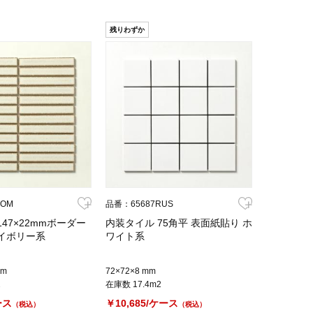
残りわずか
KOM
品番：65687RUS
47×22mmボーダー
内装タイル 75角平 表面紙貼り ホ
イボリー系
ワイト系
mm
72×72×8 mm
2
在庫数 17.4m2
ース
￥10,685/ケース
（税込）
（税込）