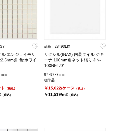
GY
品番：28493LIX
イル エンジョイモザ
リクシル(INAX) 内装タイル ジキ
2.5mm角 色:ホワイ
ーナ 100mm角ネット張り JIN-
100NET/01
5 mm
97×97×7 mm
標準品
ート
￥15,022/ケース
（税込）
（税込）
2
￥11,519/m2
（税込）
（税込）