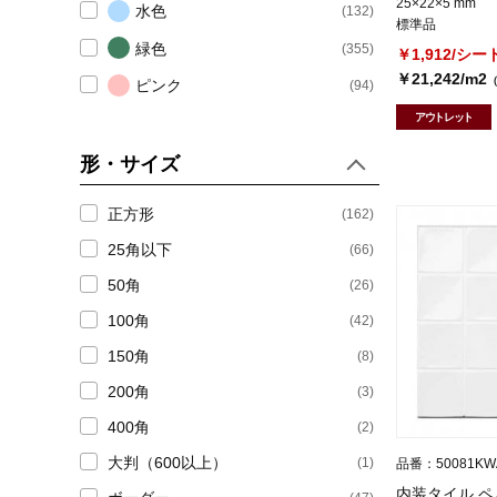
25×22×5 mm
(78)
水色
プレーンタイル (無地)
(132)
標準品
緑色
(355)
￥1,912/シー
(18)
デザインタイル(地模様)
￥21,242/m2
ピンク
(94)
(6)
デザインタイル(パターン柄)
アウトレット
赤色
(53)
あずき色
(93)
形・サイズ
(19)
装飾タイル
紫色
(71)
正方形
(162)
(43)
デザイン ・ アクセントタイル
黄色
(59)
25角以下
(66)
(11)
ボーダータイル(アクセント用)
柿色
(79)
50角
(26)
色ミックス
(242)
100角
(42)
(4)
ガラス
金・銀・銅
(13)
150角
(8)
(4)
ガラスタイル
色幅あり
(848)
200角
(3)
400角
(3)
逸品タイル
(2)
大判（600以上）
(1)
品番：50081KW
(3)
珍しいタイル
内装タイル ペ