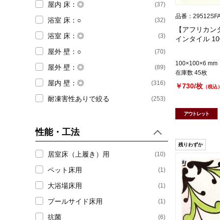
屋内 床：◎
(37)
品番：29512SF
浴室 床：○
(32)
【アフリカンタ
浴室 床：◎
(3)
インタイル 10
屋外 壁：○
(70)
100×100×6 mm
屋外 壁：◎
(89)
在庫数 45枚
屋内 壁：◎
(316)
￥730/枚
（税込
耐凍害性ありで絞る
(253)
アウトレット
性能・工法
残りわずか
居室床（上履き）用
(10)
ペット床用
(1)
大浴場床用
(1)
プールサイド床用
(1)
抗菌
(6)