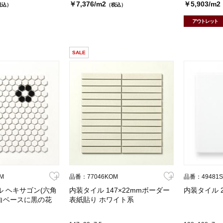
￥7,376/m2
￥5,903/m2
税込）
（税込）
アウトレット
SALE
M
品番：77046KOM
品番：49481
 ヘキサゴン(六角
内装タイル 147×22mmボーダー
内装タイル 
 白ベースに黒の花
表紙貼り ホワイト系