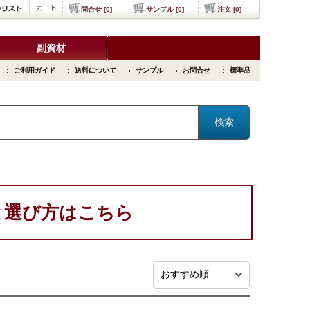
問合せ [0]
サンプル [0]
注文 [0]
副資材
ご利用ガイド
送料について
サンプル
お問合せ
標準品
と選び方はこちら