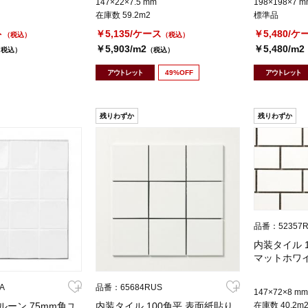
147×22×7.5 mm
198×198×7 m
在庫数 59.2m2
標準品
ト
￥5,135/ケース
￥5,480/ケ
（税込）
（税込）
￥5,903/m2
￥5,480/m2
（税込）
（税込）
アウトレット
49%OFF
アウトレット
残りわずか
残りわずか
品番：52357
内装タイル 1
マットホワ
A
品番：65684RUS
147×72×8 mm
ルーン 75mm角ユ
内装タイル 100角平 表面紙貼り
在庫数 40.2m