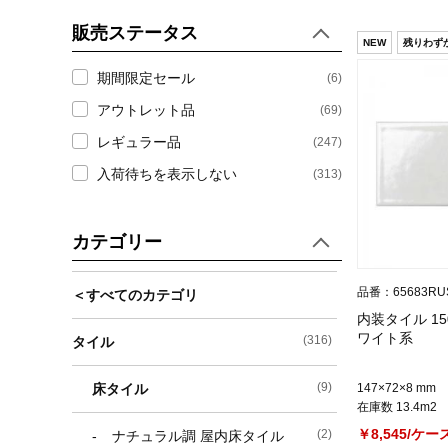
販売ステータス
NEW
残りわず
期間限定セール
(6)
アウトレット品
(69)
レギュラー品
(247)
入荷待ちを表示しない
(313)
カテゴリー
品番：65683RU
＜すべてのカテゴリ
内装タイル 150
ワイト系
(316)
タイル
(9)
床タイル
147×72×8 mm
在庫数 13.4m2
￥8,545/ケー
(2)
ナチュラル調 屋内床タイル