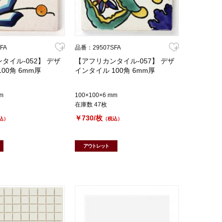
FA
品番：29507SFA
タイル-052】 デザ
【アフリカンタイル-057】 デザ
00角 6mm厚
インタイル 100角 6mm厚
m
100×100×6 mm
在庫数 47枚
￥730/枚
込）
（税込）
アウトレット