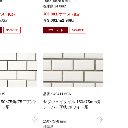
m
198×198×8.5 mm
在庫数 24.0m2
ース
￥3,001/ケース
（税込）
（税込）
￥3,001/m2
（税込）
（税込）
39%OFF
アウトレット
57%OFF
RUS
品番：49411MCN
50×75角(75二丁) 平
サブウェイタイル 150×75mm角
イト系
テーパー形状 ホワイト系
150×75×8 mm
2
標準品