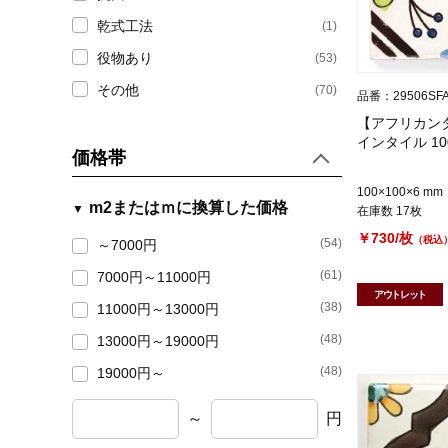
乾式工法
(1)
役物あり
(53)
その他
(70)
品番：29506SF
【アフリカンタ
インタイル 10
価格帯
100×100×6 mm
m2またはｍに換算した価格
在庫数 17枚
￥730/枚
（税込
(54)
～7000円
(61)
7000円～11000円
アウトレット
(38)
11000円～13000円
(48)
13000円～19000円
(48)
19000円～
～
円