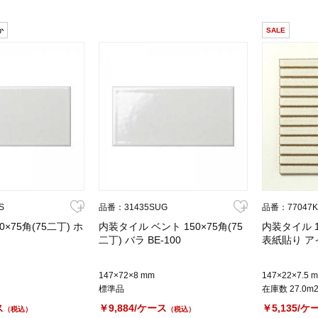
か
SALE
S
品番：31435SUG
品番：77047
×75角(75二丁) ホ
内装タイル ベント 150×75角(75
内装タイル 1
二丁) バラ BE-100
表紙貼り ア
147×72×8 mm
147×22×7.5 
標準品
在庫数 27.0m
ス
￥9,884/ケース
￥5,135/ケ
（税込）
（税込）