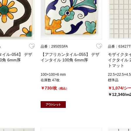
A
品番：29505SFA
品番：63427T
イル-054】 デザ
【アフリカンタイル-055】 デザ
モザイクタ
0角 6mm厚
インタイル 100角 6mm厚
イクタイル 2
トマット
100×100×6 mm
22.5×22.5×4.
在庫数 47枚
標準品
￥730/枚
￥1,074/シ
）
（税込）
￥12,340/m
アウトレット