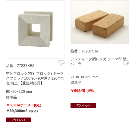
品番：76987SJA
アンティーク調レンガ テーマ60厚
バニラ
品番：77237KEZ
空洞ブロック(有孔ブロック) ポーラ
210×100×60 mm
スブロック100 90×90×厚さ120mm
標準品
色:白土 【受注対応品】
￥662/個
（税込）
90×90×120 mm
標準品
￥8,316/ケース
（税込）
アウトレット
￥69,300/m2
（税込）
アウトレット