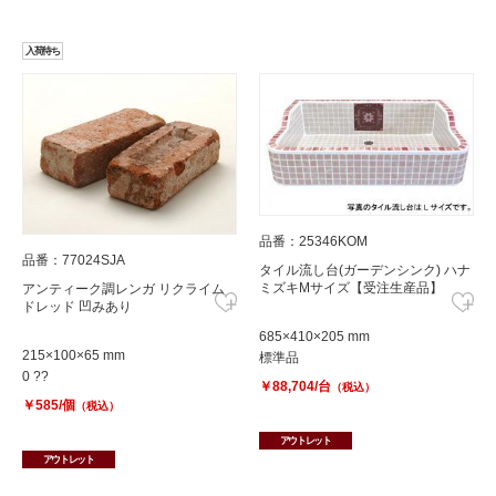
入荷待ち
品番：25346KOM
品番：77024SJA
タイル流し台(ガーデンシンク) ハナ
ミズキMサイズ【受注生産品】
アンティーク調レンガ リクライム
ドレッド 凹みあり
685×410×205 mm
215×100×65 mm
標準品
0 ??
￥88,704/台
（税込）
￥585/個
（税込）
アウトレット
アウトレット