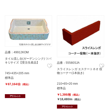
品番：49912KOM
タイル流し台(ガーデンシンク) ツバ
キ Lサイズ【受注生産品】
品番：55580SJA
スライスレンガ エステートネオ 役
物コーナー(1本抜き)
745×435×205 mm
標準品
210×65×20 mm
￥87,164/台
（税込）
標準品
￥1,386/枚
（税込）
アウトレット
￥18,480/m
（税込）
アウトレット