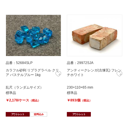
品番：52684SLP
品番：29972SJA
カラフル砂利 リプラグラベル クリ
アンティークレンガ(古煉瓦) フレン
ア パステルブルー 1kg
チホワイト
乱尺（ランダムサイズ）
230×110×65 mm
標準品
標準品
￥2,178/ケース
￥893/個
（税込）
（税込）
アウトレット
送料込み
アウトレット