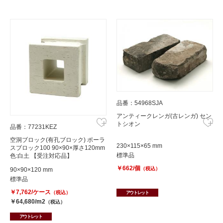
品番：54968SJA
アンティークレンガ(古レンガ) セン
トシオン
品番：77231KEZ
空洞ブロック(有孔ブロック) ポーラ
230×115×65 mm
スブロック100 90×90×厚さ120mm
標準品
色:白土 【受注対応品】
￥662/個
（税込）
90×90×120 mm
標準品
￥7,762/ケース
（税込）
アウトレット
￥64,680/m2
（税込）
アウトレット