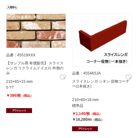
入荷待ち
品番：45519XXX
【サンプル用 有償販売】 スライス
レンガ リクライムドイエロ 外側の
み
品番：45546SJA
スライスレンガ シオン 役物コーナ
215×65×15 mm
ー(1本抜き)
0 ??
￥386/枚
（税込）
210×60×18 mm
標準品
アウトレット
￥1,140/枚
（税込）
￥16,280/m
（税込）
アウトレット