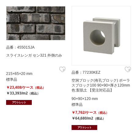
品番：45501SJA
スライスレンガ セン321 外側のみ
品番：77230KEZ
215×65×20 mm
標準品
空洞ブロック(有孔ブロック) ポーラ
スブロック100 90×90×厚さ120mm
￥23,408/ケース
（税込）
色:梨肌土 【受注対応品】
￥33,393/m2
（税込）
90×90×120 mm
アウトレット
標準品
￥7,762/ケース
（税込）
￥64,680/m2
（税込）
アウトレット