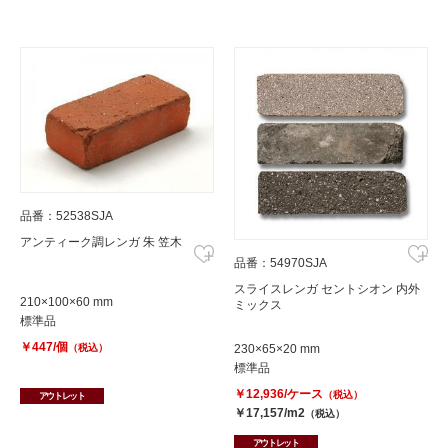
品番：52538SJA
アンティーク調レンガ 朱 笠木
品番：54970SJA
スライスレンガ セントシオン 内外
210×100×60 mm
ミックス
標準品
￥447/個
（税込）
230×65×20 mm
標準品
￥12,936/ケース
（税込）
アウトレット
￥17,157/m2
（税込）
アウトレット