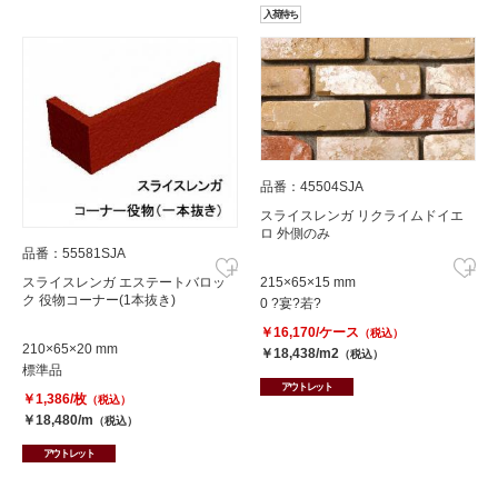
入荷待ち
品番：45504SJA
スライスレンガ リクライムドイエ
ロ 外側のみ
品番：55581SJA
スライスレンガ エステートバロッ
215×65×15 mm
ク 役物コーナー(1本抜き)
0 ?宴?若?
￥16,170/ケース
（税込）
210×65×20 mm
￥18,438/m2
（税込）
標準品
アウトレット
￥1,386/枚
（税込）
￥18,480/m
（税込）
アウトレット