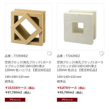
品番：77255KEZ
品番：77242KEZ
空洞ブロック(有孔ブロック) ポーラ
空洞ブロック(有孔ブロック) ポーラ
スブロック200 190×190×厚さ
スブロック150 140×140×厚さ
120mm 色:ハニワ土 【受注対応品】
120mm 色:白土 【受注対応品】
190×190×120 mm
140×140×120 mm
標準品
標準品
￥10,534/ケース
￥8,870/ケース
（税込）
（税込）
￥87,780/m2
￥65,706/m2
（税込）
（税込）
アウトレット
アウトレット