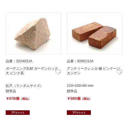
品番：32240SJA
品番：50901SJA
ガーデニング石材 ガーデンロック
アンティークレンガ 極 ビンテージ
大 ピンク系
カンゲン
乱尺（ランダムサイズ）
210×100×60 mm
標準品
標準品
￥678/個
￥585/個
（税込）
（税込）
アウトレット
アウトレット