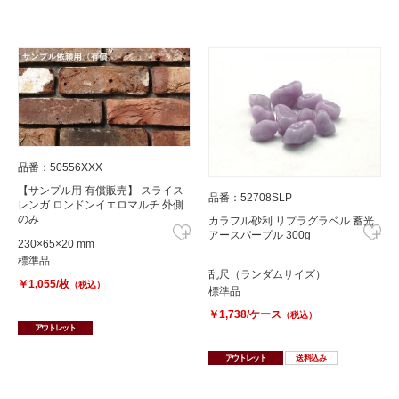
品番：50556XXX
【サンプル用 有償販売】 スライス
品番：52708SLP
レンガ ロンドンイエロマルチ 外側
のみ
カラフル砂利 リプラグラベル 蓄光
アースパープル 300g
230×65×20 mm
標準品
乱尺（ランダムサイズ）
￥1,055/枚
（税込）
標準品
￥1,738/ケース
（税込）
アウトレット
アウトレット
送料込み