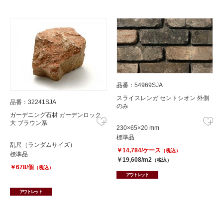
品番：54969SJA
スライスレンガ セントシオン 外側
品番：32241SJA
のみ
ガーデニング石材 ガーデンロック
大 ブラウン系
230×65×20 mm
標準品
乱尺（ランダムサイズ）
￥14,784/ケース
（税込）
標準品
￥19,608/m2
（税込）
￥678/個
（税込）
アウトレット
アウトレット