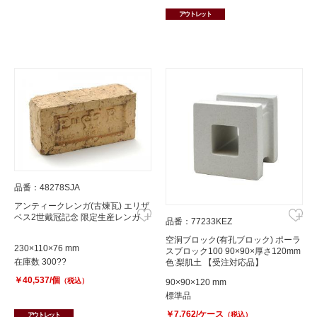
アウトレット
品番：48278SJA
アンティークレンガ(古煉瓦) エリザ
ベス2世戴冠記念 限定生産レンガ
品番：77233KEZ
空洞ブロック(有孔ブロック) ポーラ
230×110×76 mm
スブロック100 90×90×厚さ120mm
在庫数 300??
色:梨肌土 【受注対応品】
￥40,537/個
（税込）
90×90×120 mm
標準品
￥7,762/ケース
（税込）
アウトレット