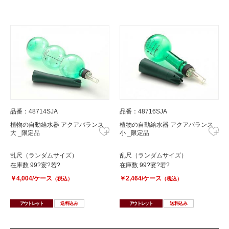
品番：48714SJA
品番：48716SJA
植物の自動給水器 アクアバランス
植物の自動給水器 アクアバランス
大 _限定品
小 _限定品
乱尺（ランダムサイズ）
乱尺（ランダムサイズ）
在庫数 99?宴?若?
在庫数 99?宴?若?
￥4,004/ケース
￥2,464/ケース
（税込）
（税込）
アウトレット
送料込み
アウトレット
送料込み