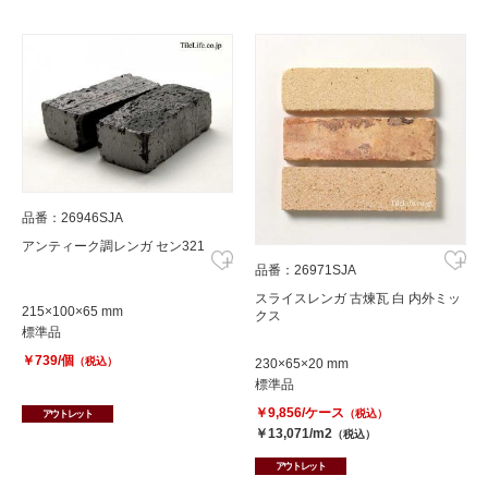
品番：26946SJA
アンティーク調レンガ セン321
品番：26971SJA
スライスレンガ 古煉瓦 白 内外ミッ
215×100×65 mm
クス
標準品
￥739/個
（税込）
230×65×20 mm
標準品
￥9,856/ケース
（税込）
アウトレット
￥13,071/m2
（税込）
アウトレット