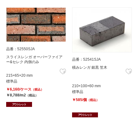
品番：52550SJA
スライスレンガ オーバーファイア
品番：52541SJA
ー&セレク 内側のみ
積みレンガ 銀黒 笠木
215×65×20 mm
標準品
210×100×60 mm
￥6,160/ケース
（税込）
標準品
￥8,788/m2
（税込）
￥585/個
（税込）
アウトレット
アウトレット