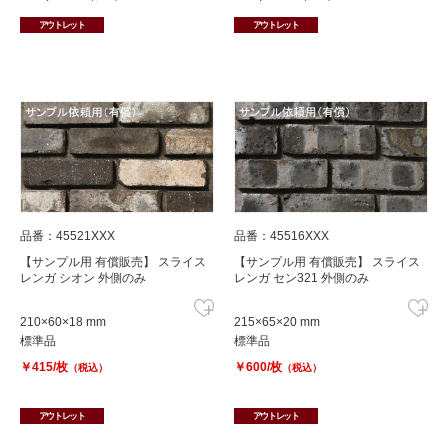
アウトレット
アウトレット
品番：45521XXX
品番：45516XXX
【サンプル用 有償販売】 スライス
【サンプル用 有償販売】 スライス
レンガ シオン 外側のみ
レンガ セン321 外側のみ
210×60×18 mm
215×65×20 mm
標準品
標準品
￥415/枚
￥600/枚
（税込）
（税込）
アウトレット
アウトレット