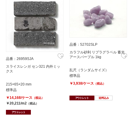
品番：52702SLP
カラフル砂利 リプラグラベル 蓄光
アースパープル 1kg
品番：26959SJA
スライスレンガ セン321 内外ミッ
乱尺（ランダムサイズ）
クス
標準品
￥3,938/ケース
（税込）
215×65×20 mm
標準品
￥14,168/ケース
（税込）
アウトレット
送料込み
￥20,211/m2
（税込）
アウトレット