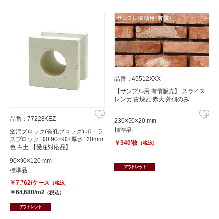
品番：45512XXX
【サンプル用 有償販売】 スライス
レンガ 古煉瓦 赤大 外側のみ
品番：77228KEZ
230×50×20 mm
標準品
空洞ブロック(有孔ブロック) ポーラ
スブロック100 90×90×厚さ120mm
￥340/枚
（税込）
色:白土 【受注対応品】
90×90×120 mm
アウトレット
標準品
￥7,762/ケース
（税込）
￥64,680/m2
（税込）
アウトレット