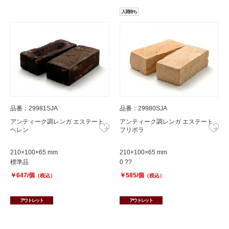
入荷待ち
品番：29981SJA
品番：29980SJA
アンティーク調レンガ エステート
アンティーク調レンガ エステート
ヘレン
フリボラ
210×100×65 mm
210×100×65 mm
標準品
0 ??
￥647/個
￥585/個
（税込）
（税込）
アウトレット
アウトレット