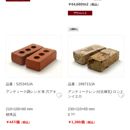
￥64,680/m2
（税込）
アウトレット
入荷待ち
品番：52534SJA
品番：29971SJA
アンティーク調レンガ 朱 穴アキ
アンティークレンガ(古煉瓦) ロンド
ンイエロ
210×100×60 mm
230×110×65 mm
標準品
0 ??
￥447/個
￥1,386/個
（税込）
（税込）