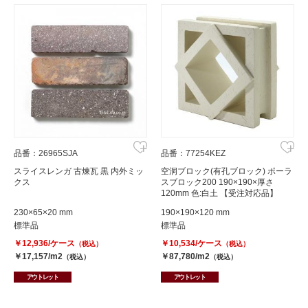
品番：26965SJA
品番：77254KEZ
スライスレンガ 古煉瓦 黒 内外ミッ
空洞ブロック(有孔ブロック) ポーラ
クス
スブロック200 190×190×厚さ
120mm 色:白土 【受注対応品】
230×65×20 mm
190×190×120 mm
標準品
標準品
￥12,936/ケース
￥10,534/ケース
（税込）
（税込）
￥17,157/m2
￥87,780/m2
（税込）
（税込）
アウトレット
アウトレット