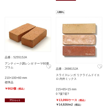
入荷待ち
品番：52551SJA
アンティーク調レンガ テーマ60厚
プラム
品番：26981SJA
スライスレンガ リクライムドイエ
210×100×60 mm
ロ 内外ミックス
標準品
￥662/個
（税込）
215×65×15 mm
0 ?宴?若?
￥13,090/ケース
（税込）
アウトレット
￥14,926/m2
（税込）