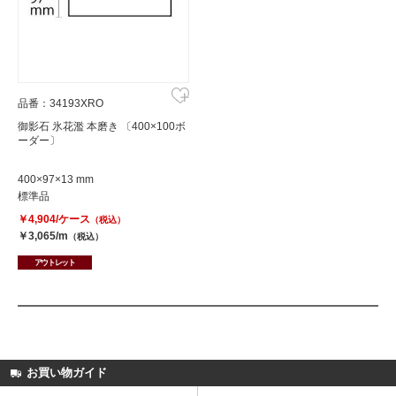
品番：34193XRO
御影石 氷花濫 本磨き 〔400×100ボ
ーダー〕
400×97×13 mm
標準品
￥4,904/ケース
（税込）
￥3,065/m
（税込）
アウトレット
お買い物ガイド