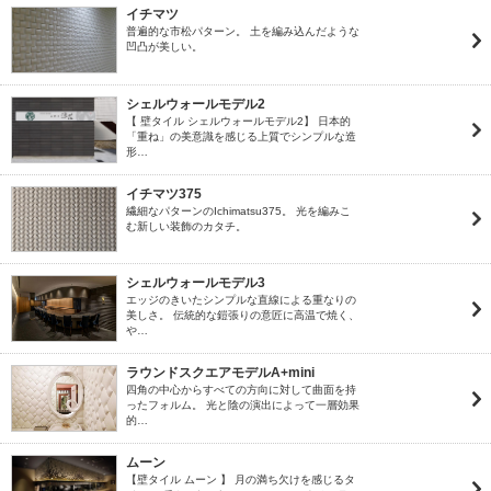
イチマツ
普遍的な市松パターン。 土を編み込んだような
凹凸が美しい。
シェルウォールモデル2
【 壁タイル シェルウォールモデル2】 日本的
「重ね」の美意識を感じる上質でシンプルな造
形…
イチマツ375
繊細なパターンのIchimatsu375。 光を編みこ
む新しい装飾のカタチ。
シェルウォールモデル3
エッジのきいたシンプルな直線による重なりの
美しさ。 伝統的な鎧張りの意匠に高温で焼く、
や…
ラウンドスクエアモデルA+mini
四角の中心からすべての方向に対して曲面を持
ったフォルム。 光と陰の演出によって一層効果
的…
ムーン
【壁タイル ムーン 】 月の満ち欠けを感じるタ