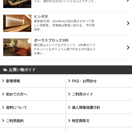
イル。 穏やかなかわいいフォルムとナチュラ…
ヒシガタ
菱形(斜方形、rhombus):4辺の長さがすべて等
しい四角形。 対角線は垂直に交わる。 平行四
辺形…
ポーラスブロック100
開口部はユニークなデザインで、100角サイズ
のキュートなボリューム感でやきものの温もり
を感じ…
お買い物ガイド
新着情報
FAQ・お問合せ
初めての方へ
ご利用ガイド
送料について
個人情報保護方針
ご利用規約
特定商取引