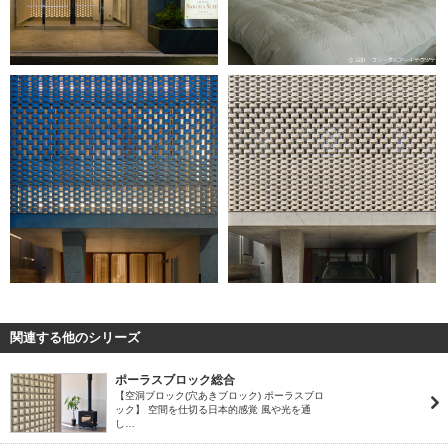
関連する他のシリーズ
ポーラスブロック総合
【空洞ブロック(穴あきブロック) ポーラスブロ
ック】 空間を仕切る日本的感覚 風や光を通
し…