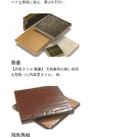
ークな形状に加え、厚さ6.5?の…
雅趣
【内装タイル 雅趣】 天然麻布の粗い布目
を型取った内装壁タイル。 純…
飛鳥陶板