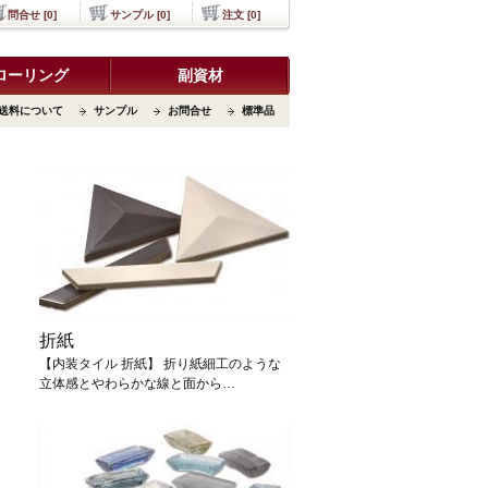
問合せ [0]
サンプル [0]
注文 [0]
ローリング
副資材
送料について
サンプル
お問合せ
標準品
折紙
【内装タイル 折紙】 折り紙細工のような
立体感とやわらかな線と面から…