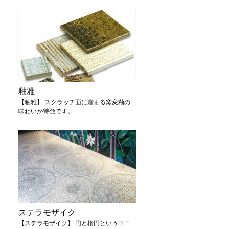
釉雅
【釉雅】 スクラッチ面に溜まる窯変釉の
味わいが特徴です。
ステラモザイク
【ステラモザイク】 円と楕円というユニ