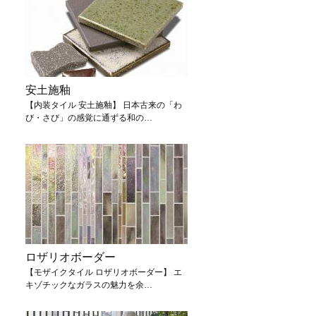
安土施釉
【内装タイル 安土施釉】 日本古来の「わ
び・さび」の感覚に通ずる和の…
ロザリオボーダー
【モザイクタイル ロザリオボーダー】 エ
キゾチックなガラスの魅力を余…