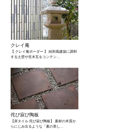
クレイ庵
【 クレイ庵ボーダー 】 純和風建築に調和
する土壁や笠木瓦をコンテン…
侘び寂び陶板
【床タイル 侘び寂び陶板】 素材の本質か
らにじみ出るような「素の美し…