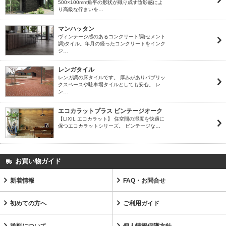
500×100mm角平の形状が織り成す陰影感によ
り高級な佇まいを…
マンハッタン
ヴィンテージ感のあるコンクリート調(セメント
調)タイル。年月の経ったコンクリートをインク
ジ…
レンガタイル
レンガ調の床タイルです。 厚みがありパブリッ
クスペースや駐車場タイルとしても安心。 レ
ン…
エコカラットプラス ビンテージオーク
【LIXIL エコカラット】 住空間の湿度を快適に
保つエコカラットシリーズ。 ビンテージな…
お買い物ガイド
新着情報
FAQ・お問合せ
初めての方へ
ご利用ガイド
送料について
個人情報保護方針