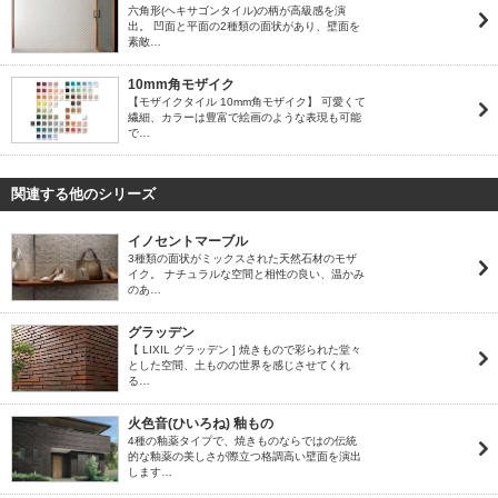
六角形(ヘキサゴンタイル)の柄が高級感を演
出。 凹面と平面の2種類の面状があり、壁面を
素敵…
10mm角モザイク
【モザイクタイル 10mm角モザイク】 可愛くて
繊細、カラーは豊富で絵画のような表現も可能
で…
関連する他のシリーズ
イノセントマーブル
3種類の面状がミックスされた天然石材のモザ
イク。 ナチュラルな空間と相性の良い、温かみ
のあ…
グラッデン
【 LIXIL グラッデン ] 焼きもので彩られた堂々
とした空間、土ものの世界を感じさせてくれ
る…
火色音(ひいろね) 釉もの
4種の釉薬タイプで、焼きものならではの伝統
的な釉薬の美しさが際立つ格調高い壁面を演出
します…