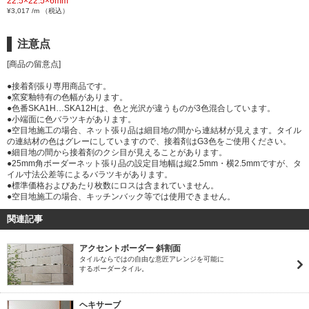
22.5×22.5×6mm
¥3,017 /m （税込）
注意点
[商品の留意点]
●接着剤張り専用商品です。
●窯変釉特有の色幅があります。
●色番SKA1H…SKA12Hは、色と光沢が違うものが3色混合しています。
●小端面に色バラツキがあります。
●空目地施工の場合、ネット張り品は細目地の間から連結材が見えます。タイル
の連結材の色はグレーにしていますので、接着剤はG3色をご使用ください。
●細目地の間から接着剤のクシ目が見えることがあります。
●25mm角ボーダーネット張り品の設定目地幅は縦2.5mm・横2.5mmですが、タ
イル寸法公差等によるバラツキがあります。
●標準価格およびあたり枚数にロスは含まれていません。
●空目地施工の場合、キッチンバック等では使用できません。
関連記事
アクセントボーダー 斜割面
タイルならではの自由な意匠アレンジを可能に
するボーダータイル。
ヘキサーブ