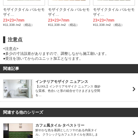
モザイクタイル バルセモ
モザイクタイル バルセモ
モザイクタイル バルセモ
ザイ…
ザイ…
ザイ…
23×23×7mm
23×23×7mm
23×23×7mm
¥11,338 /m2 （税込）
¥11,338 /m2 （税込）
¥11,338 /m2 （税込）
注意点
<注意点>
●多少の寸法誤差がありますので、調整しながら施工願います。
●受注を頂いてからのユニット加工となります。
関連記事
インテリアモザイク ニュアンス
【LIXIL】インテリアモザイク ニュアンス 微妙
な質感、色合いと形の組合せでさまざまな空間
を…
関連する他のシリーズ
カフェ風タイル タペストリー
鮮やかな色を基調としたツヤのある内装タイ
ル。 クラシックなカフェスタイルを演出しま