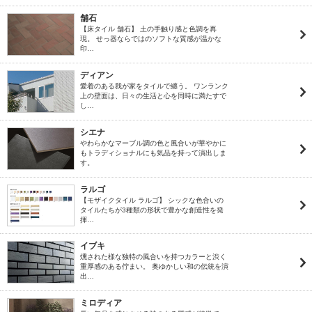
舗石
【床タイル 舗石】 土の手触り感と色調を再
現。 せっ器ならではのソフトな質感が温かな
印…
ディアン
愛着のある我が家をタイルで纏う。 ワンランク
上の壁面は、日々の生活と心を同時に満たすで
し…
シエナ
やわらかなマーブル調の色と風合いが華やかに
もトラディショナルにも気品を持って演出しま
す。
ラルゴ
【モザイクタイル ラルゴ】 シックな色合いの
タイルたちが3種類の形状で豊かな創造性を発
揮…
イブキ
燻された様な独特の風合いを持つカラーと渋く
重厚感のある佇まい。 奥ゆかしい和の伝統を演
出…
ミロディア