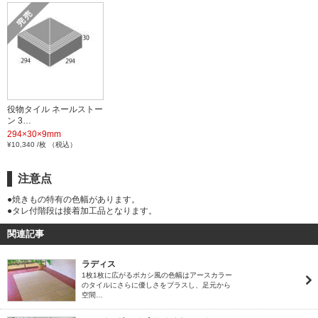
役物タイル ネールストー
ン 3…
294×30×9mm
¥10,340 /枚 （税込）
注意点
●焼きもの特有の色幅があります。
●タレ付階段は接着加工品となります。
関連記事
ラディス
1枚1枚に広がるボカシ風の色幅はアースカラー
のタイルにさらに優しさをプラスし、足元から
空間…