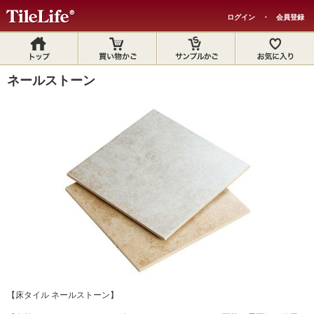
ログイン
・
会員登録
ネールストーン
【床タイル ネールストーン】