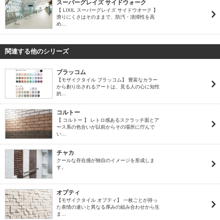
スーパーグレイズ サイドウォーク
【 LIXIL スーパーグレイズ サイドウオーク 】
滑りにくさはそのままで、防汚・清掃性を高
め…
関連する他のシリーズ
ブラッコム
【モザイクタイル ブラッコム】 豊富なカラー
から創り出されるアートは、見る人の心に知性
的…
コルトー
【 コルトー 】 レトロ感あるスクラッチ面とア
ース系の色合いが以前からその場所に佇んで
い…
チャカ
クールな存在感が独自のイメージを形成しま
す。
オプティ
【モザイクタイル オプティ】 一枚ごとが持っ
た表情の違いと異なる厚みの組み合わせから生
ま…