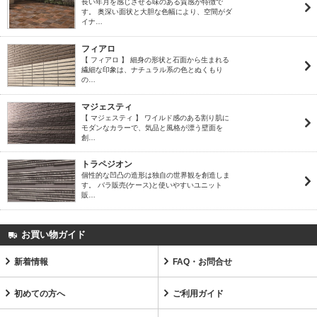
長い年月を感じさせる味のある質感が特徴で
す。 奥深い面状と大胆な色幅により、空間がダ
イナ…
フィアロ
【 フィアロ 】 細身の形状と石面から生まれる
繊細な印象は、ナチュラル系の色とぬくもり
の…
マジェスティ
【 マジェスティ 】 ワイルド感のある割り肌に
モダンなカラーで、気品と風格が漂う壁面を
創…
トラペジオン
個性的な凹凸の造形は独自の世界観を創造しま
す。 バラ販売(ケース)と使いやすいユニット
販…
お買い物ガイド
新着情報
FAQ・お問合せ
初めての方へ
ご利用ガイド