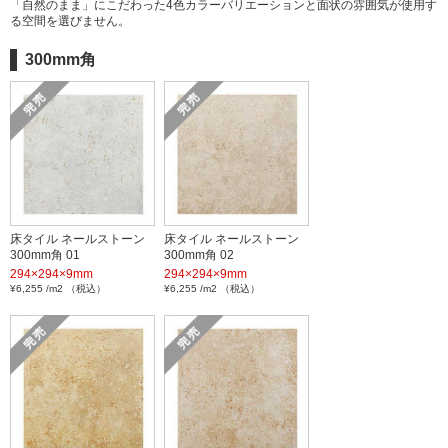
「自然のまま」にこだわった4色カラーバリエーションと面状の雰囲気が使用す
る空間を選びません。
300mm角
床タイル ネールストーン
床タイル ネールストーン
300mm角 01
300mm角 02
294×294×9mm
294×294×9mm
¥6,255 /m2 （税込）
¥6,255 /m2 （税込）