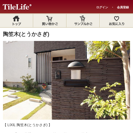
ログイン
・
会員登録
陶笠木(とうかさぎ)
【 LIXIL 陶笠木(とうかさぎ) 】