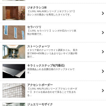
ジオクラシコIII
【 LIXIL HALAGEシリーズ ジオクラシコ? 】
古レンガの風合いを再現したタイルです。
セラハツリ
【 LIXIL セラハツリ 】 レンガや石のハツリ表
情が特徴です。
ストーンクォーツ
イタリア産のクォーツサイト調床タイル。 長方
形で900×450角というあまりないサイズ感が特
徴で…
キラミックステップII(汚垂石)
清潔感あふれる抗菌仕様のステップタイルで
す。
アクセントボーダー
【 LIXIL HALPLUSシリーズ アクセントボーダ
ー 】 タイルを組み合わせて張ることで生まれ
る…
ジュエリーモザイク