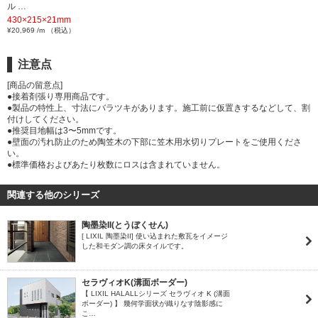
ル …
430×215×21mm
¥20,969 /m （税込）
注意点
[商品の留意点]
●接着剤張り専用商品です。
●製品の特性上、寸法にバラツキがあります。施工前に仮置きするなどして、割
付けしてください。
●推奨目地幅は3〜5mmです。
●壁面の汚れ防止のため陶笠木の下部に笠木用水切りプレートをご使用くださ
い。
●標準価格およびあたり枚数にロスは含まれていません。
関連する他のシリーズ
陶墨染II(とうぼくせん)
[ LIXIL 陶墨染II] 使い込まれた敷瓦をイメージ
した和モダン調の床タイルです。
セラヴィオK(溝面ボーダー)
【 LIXIL HALALLシリーズ セラヴィオ K (溝面
ボーダー) 】 幾何学面状が織りなす陰影感に
こ…