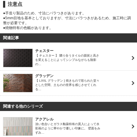
注意点
●手造り製品のため、寸法にバラつきがあります。
●5mm目地を基本としておりますが、寸法にバラつきがあるため、施工時に調
整が必要です。
●焼物特有の色幅があります。
関連記事
チェスター
【 チェスター 】 隣り合うタイルの面状と高さ
を変えることによってシンプルながらも陰影
の…
グラッデン
【 LIXIL グラッデン ] 焼きもので彩られた堂々
とした空間、土ものの世界を感じさせてくれ
る…
関連する他のシリーズ
アクアレル
淡い色合いとガラス釉薬特有の貫入によって水
彩画のように華やかで優しい印象に。 壁面をみ
ずみ…