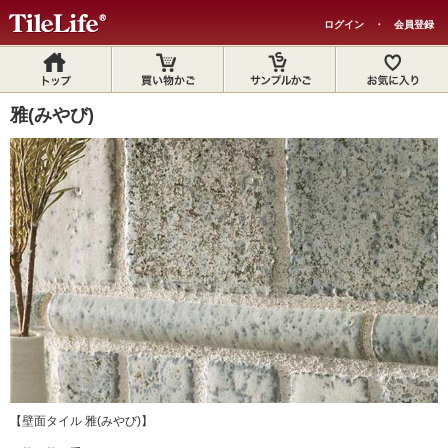
ログイン
・
会員登録
雅(みやび)
【壁面タイル 雅(みやび)】