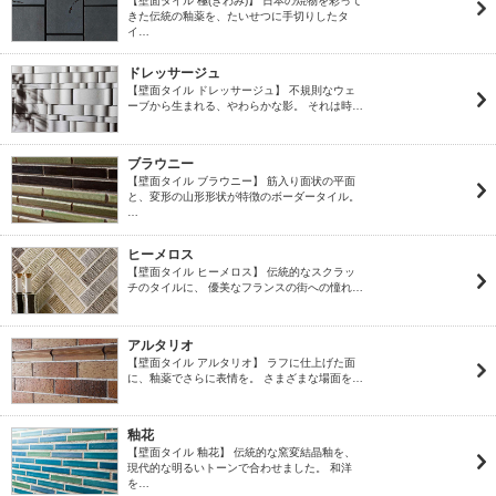
【壁面タイル 極(きわみ)】 日本の焼物を彩って
きた伝統の釉薬を、たいせつに手切りしたタ
イ…
ドレッサージュ
【壁面タイル ドレッサージュ】 不規則なウェ
ーブから生まれる、やわらかな影。 それは時…
ブラウニー
【壁面タイル ブラウニー】 筋入り面状の平面
と、変形の山形形状が特徴のボーダータイル。
…
ヒーメロス
【壁面タイル ヒーメロス】 伝統的なスクラッ
チのタイルに、 優美なフランスの街への憧れ…
アルタリオ
【壁面タイル アルタリオ】 ラフに仕上げた面
に、釉薬でさらに表情を。 さまざまな場面を…
釉花
【壁面タイル 釉花】 伝統的な窯変結晶釉を、
現代的な明るいトーンで合わせました。 和洋
を…