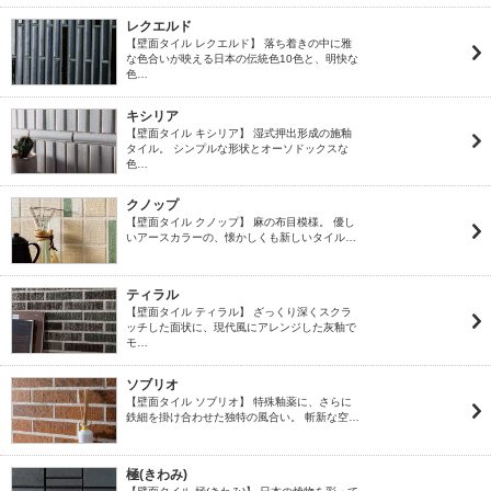
レクエルド
【壁面タイル レクエルド】 落ち着きの中に雅
な色合いが映える日本の伝統色10色と、明快な
色…
キシリア
【壁面タイル キシリア】 湿式押出形成の施釉
タイル。 シンプルな形状とオーソドックスな
色…
クノップ
【壁面タイル クノップ】 麻の布目模様。 優し
いアースカラーの、懐かしくも新しいタイル…
ティラル
【壁面タイル ティラル】 ざっくり深くスクラ
ッチした面状に、現代風にアレンジした灰釉で
モ…
ソブリオ
【壁面タイル ソブリオ】 特殊釉薬に、さらに
鉄細を掛け合わせた独特の風合い。 斬新な空…
極(きわみ)