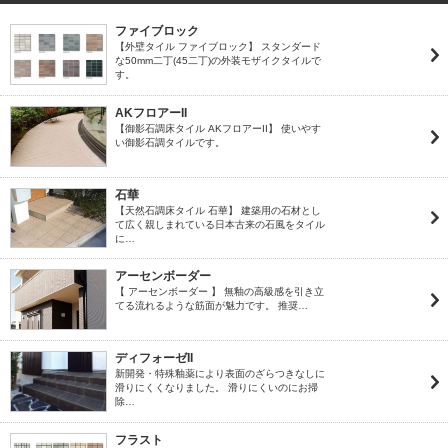
ファイブロック
【外壁タイル ファイブロック】 スタンダード
な50mm二丁(45二丁)の外装モザイクタイルで
す。
AKフロアーII
【御影石調床タイル AKフロアーII】 使いやす
い御影石調タイルです。
石華
【天然石調床タイル 石華】 建築用の石材とし
て広く親しまれている日本古来の石風をタイル
に…
アーセンボーダー
【 アーセンボーダー 】 無釉の高級感を引き立
てる流れるような筋面が魅力です。 推奨…
ディフォーゼII
新開発・特殊釉薬により表面のざらつきなしに
滑りにくくなりました。 滑りにくいのにお掃
除…
フラスト