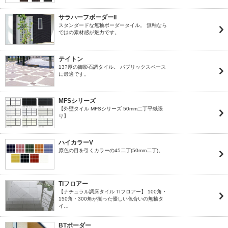
サラハーフボーダーII
スタンダードな無釉ボーダータイル。 無釉なら
ではの素材感が魅力です。
テイトン
13?厚の御影石調タイル。 パブリックスペース
に最適です。
MFSシリーズ
【外壁タイル MFSシリーズ 50mm二丁平紙張
り】
ハイカラーV
原色の目を引くカラーの45二丁(50mm二丁)。
TIフロアー
【ナチュラル調床タイル TIフロアー】 100角・
150角・300角が揃った優しい色合いの無釉タ
イ…
BTボーダー