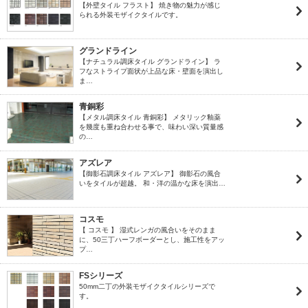
【外壁タイル フラスト】 焼き物の魅力が感じ
られる外装モザイクタイルです。
グランドライン
【ナチュラル調床タイル グランドライン】 ラ
フなストライプ面状が上品な床・壁面を演出し
ま…
青銅彩
【メタル調床タイル 青銅彩】 メタリック釉薬
を幾度も重ね合わせる事で、味わい深い質量感
の…
アズレア
【御影石調床タイル アズレア】 御影石の風合
いをタイルが超越。 和・洋の温かな床を演出…
コスモ
【 コスモ 】 湿式レンガの風合いをそのまま
に、50三丁ハーフボーダーとし、施工性をアッ
プ…
FSシリーズ
50mm二丁の外装モザイクタイルシリーズで
す。