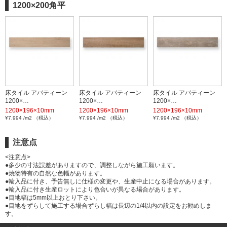
1200×200角平
床タイル アバティーン
床タイル アバティーン
床タイル アバティーン
1200×…
1200×…
1200×…
1200×196×10mm
1200×196×10mm
1200×196×10mm
¥7,994 /m2 （税込）
¥7,994 /m2 （税込）
¥7,994 /m2 （税込）
注意点
<注意点>
●多少の寸法誤差がありますので、調整しながら施工願います。
●焼物特有の自然な色幅があります。
●輸入品に付き、予告無しに仕様の変更や、生産中止になる場合があります。
●輸入品に付き生産ロットにより色合いが異なる場合があります。
●目地幅は5mm以上おとり下さい。
●目地をずらして施工する場合ずらし幅は長辺の1/4以内の設定をお勧めしま
す。