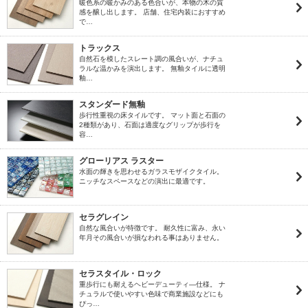
暖色系の暖かみのある色合いが、本物の木の質
感を醸し出します。 店舗、住宅内装におすすめ
で…
トラックス
自然石を模したスレート調の風合いが、ナチュ
ラルな温かみを演出します。 無釉タイルに透明
釉…
スタンダード無釉
歩行性重視の床タイルです。 マット面と石面の
2種類があり、石面は適度なグリップが歩行を
容…
グローリアス ラスター
水面の輝きを思わせるガラスモザイクタイル。
ニッチなスペースなどの演出に最適です。
セラグレイン
自然な風合いが特徴です。 耐久性に富み、永い
年月その風合いが損なわれる事はありません。
セラスタイル・ロック
重歩行にも耐えるヘビーデューティ―仕様。 ナ
チュラルで使いやすい色味で商業施設などにも
ぴっ…