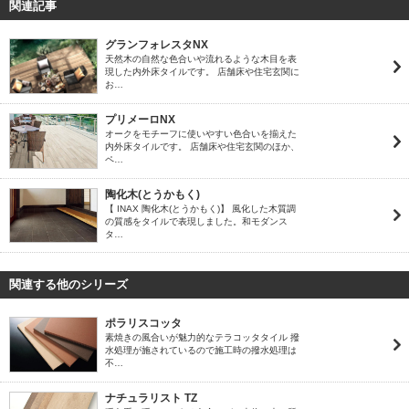
関連記事
グランフォレスタNX
天然木の自然な色合いや流れるような木目を表
現した内外床タイルです。 店舗床や住宅玄関に
お…
プリメーロNX
オークをモチーフに使いやすい色合いを揃えた
内外床タイルです。 店舗床や住宅玄関のほか、
ペ…
陶化木(とうかもく)
【 INAX 陶化木(とうかもく)】 風化した木質調
の質感をタイルで表現しました。和モダンス
タ…
関連する他のシリーズ
ポラリスコッタ
素焼きの風合いが魅力的なテラコッタタイル 撥
水処理が施されているので施工時の撥水処理は
不…
ナチュラリスト TZ