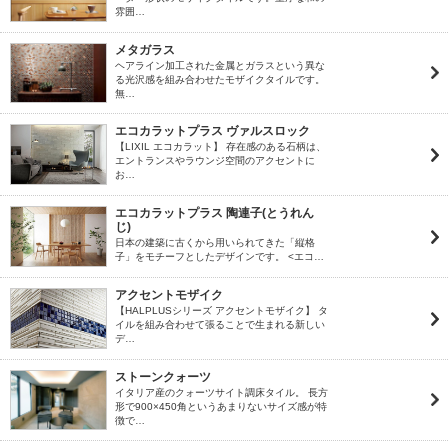
雰囲…
メタガラス
ヘアライン加工された金属とガラスという異な
る光沢感を組み合わせたモザイクタイルです。
無…
エコカラットプラス ヴァルスロック
【LIXIL エコカラット】 存在感のある石柄は、
エントランスやラウンジ空間のアクセントに
お…
エコカラットプラス 陶連子(とうれん
じ)
日本の建築に古くから用いられてきた「縦格
子」をモチーフとしたデザインです。 <エコ…
アクセントモザイク
【HALPLUSシリーズ アクセントモザイク】 タ
イルを組み合わせて張ることで生まれる新しい
デ…
ストーンクォーツ
イタリア産のクォーツサイト調床タイル。 長方
形で900×450角というあまりないサイズ感が特
徴で…