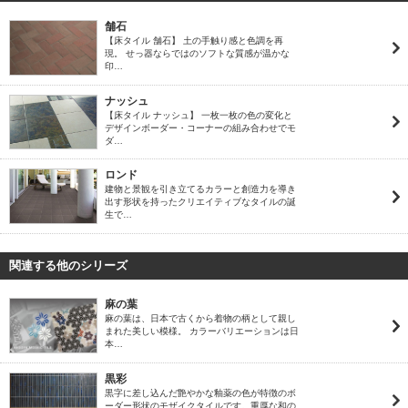
舗石
【床タイル 舗石】 土の手触り感と色調を再
現。 せっ器ならではのソフトな質感が温かな
印…
ナッシュ
【床タイル ナッシュ】 一枚一枚の色の変化と
デザインボーダー・コーナーの組み合わせでモ
ダ…
ロンド
建物と景観を引き立てるカラーと創造力を導き
出す形状を持ったクリエイティブなタイルの誕
生で…
関連する他のシリーズ
麻の葉
麻の葉は、日本で古くから着物の柄として親し
まれた美しい模様。 カラーバリエーションは日
本…
黒彩
黒字に差し込んだ艶やかな釉薬の色が特徴のボ
ーダー形状のモザイクタイルです。重厚な和の