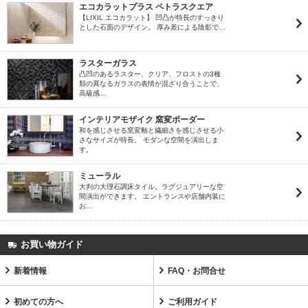
エコカラットプラス ペトラスクエア
【LIXIL エコカラット】 凹凸が特長のすっきり
とした石面のデザイン。 厚み差による陰影で…
ラスターガラス
凸凹のあるラスター、クリア、フロストの3種
類の異なるガラスの表情が混ざり合うことで、
高級感…
インテリアモザイク 窯変ボーダー
和を感じさせる窯変釉と繊細さを感じさせる小
さなサイズが特長。 モダンな空間を演出しま
す。
ミューラル
大判の大理石調床タイル。ラグジュアリーな空
間演出ができます。 エントランスや店舗内装に
お…
お買い物ガイド
新着情報
FAQ・お問合せ
初めての方へ
ご利用ガイド