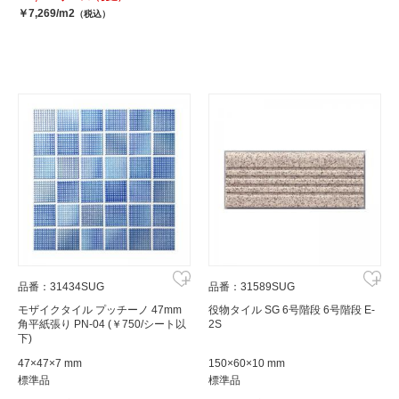
￥7,269/m2
（税込）
品番：31434SUG
品番：31589SUG
モザイクタイル プッチーノ 47mm
役物タイル SG 6号階段 6号階段 E-
角平紙張り PN-04 (￥750/シート以
2S
下)
47×47×7 mm
150×60×10 mm
標準品
標準品