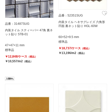
品番：52351SUG
内装タイル ヘキサグレイズ 六角形
品番：31487SUG
凹面 裏ネット貼り HGL-60W
内装タイル スティーバー 47角 裏ネ
ット貼り STB-01
60×52×9.5 mm
標準品
47×47×11 mm
￥18,737/ケース
（税込）
標準品
￥13,196/m2
（税込）
￥12,848/ケース
（税込）
￥10,557/m2
（税込）
入荷待ち