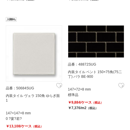
入荷待ち
品番：48872SUG
内装タイル ベント 150×75角(75二
丁) バラ BE-900
品番：50684SUG
147×72×8 mm
標準品
内装タイル ヴェラ 150角 ゆらぎ面
1
￥9,884/ケース
（税込）
￥7,376/m2
（税込）
147×147×8 mm
0 ?宴?若?
￥13,108/ケース
（税込）