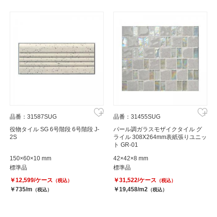
品番：31587SUG
品番：31455SUG
役物タイル SG 6号階段 6号階段 J-
パール調ガラスモザイクタイル グ
2S
ライル 308X264mm表紙張りユニッ
ト GR-01
150×60×10 mm
42×42×8 mm
標準品
標準品
￥12,599/ケース
￥31,522/ケース
（税込）
（税込）
￥735/m
￥19,458/m2
（税込）
（税込）