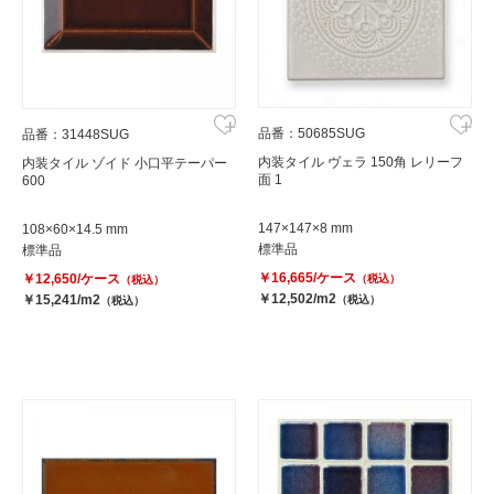
品番：50685SUG
品番：31448SUG
内装タイル ヴェラ 150角 レリーフ
内装タイル ゾイド 小口平テーパー
面 1
600
147×147×8 mm
108×60×14.5 mm
標準品
標準品
￥16,665/ケース
￥12,650/ケース
（税込）
（税込）
￥12,502/m2
￥15,241/m2
（税込）
（税込）