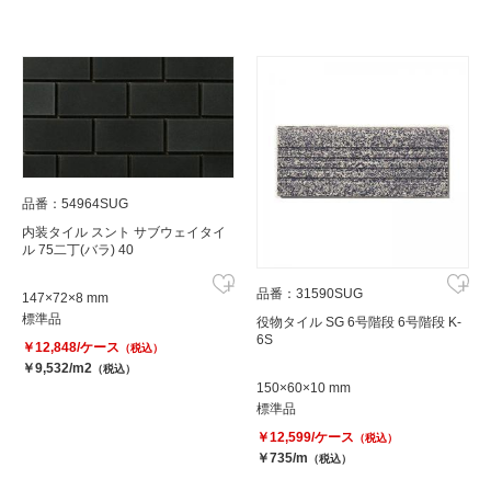
品番：54964SUG
内装タイル スント サブウェイタイ
ル 75二丁(バラ) 40
品番：31590SUG
147×72×8 mm
標準品
役物タイル SG 6号階段 6号階段 K-
6S
￥12,848/ケース
（税込）
￥9,532/m2
（税込）
150×60×10 mm
標準品
￥12,599/ケース
（税込）
￥735/m
（税込）