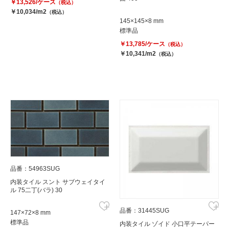
￥13,526/ケース
（税込）
￥10,034/m2
（税込）
145×145×8 mm
標準品
￥13,785/ケース
（税込）
￥10,341/m2
（税込）
品番：54963SUG
内装タイル スント サブウェイタイ
ル 75二丁(バラ) 30
品番：31445SUG
147×72×8 mm
標準品
内装タイル ゾイド 小口平テーパー