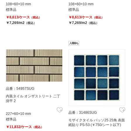
108×60×10 mm
108×60×10 mm
標準品
標準品
￥8,613/ケース
￥8,613/ケース
（税込）
（税込）
￥7,269/m2
￥7,269/m2
（税込）
（税込）
入荷待ち
品番：54957SUG
内装タイル オンザストリート 二丁
掛平 2
品番：31486SUG
227×60×10 mm
標準品
モザイクタイル パッソ25 25角 表面
紙貼り PS-53 (￥750/シート以下)
￥11,832/ケース
（税込）