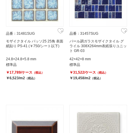
品番：31481SUG
品番：31457SUG
モザイクタイル パッソ25 25角 表面
パール調ガラスモザイクタイル グ
紙貼り PS-41 (￥750/シート以下)
ライル 308X264mm表紙張りユニッ
ト GR-03
24.8×24.8×5.8 mm
42×42×8 mm
標準品
標準品
￥17,789/ケース
￥31,522/ケース
（税込）
（税込）
￥6,523/m2
￥19,458/m2
（税込）
（税込）