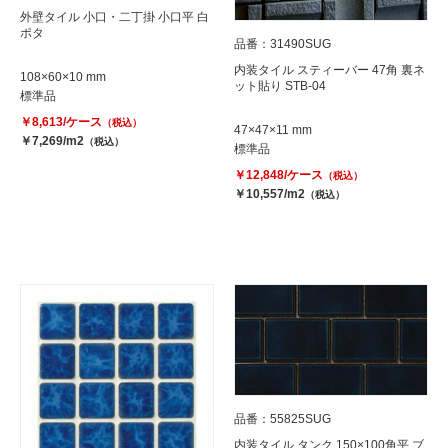
外壁タイル 小口・二丁掛 小口平 白
ポタ
品番：31490SUG
内装タイル スティーバー 47角 裏ネ
108×60×10 mm
ット貼り STB-04
標準品
￥8,613/ケース
（税込）
47×47×11 mm
￥7,269/m2
（税込）
標準品
￥12,848/ケース
（税込）
￥10,557/m2
（税込）
品番：55825SUG
内装タイル タンク 150×100角平 ブ