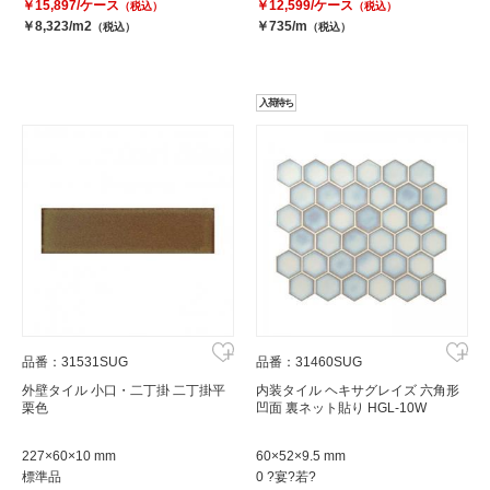
￥15,897/ケース
￥12,599/ケース
（税込）
（税込）
￥8,323/m2
￥735/m
（税込）
（税込）
入荷待ち
品番：31531SUG
品番：31460SUG
外壁タイル 小口・二丁掛 二丁掛平
内装タイル ヘキサグレイズ 六角形
栗色
凹面 裏ネット貼り HGL-10W
227×60×10 mm
60×52×9.5 mm
標準品
0 ?宴?若?