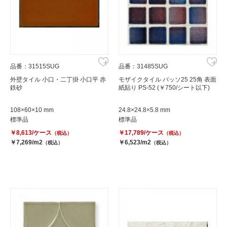
品番：31515SUG
品番：31485SUG
外壁タイル 小口・二丁掛 小口平 赤
モザイクタイル パッソ25 25角 表面
鉄砂
紙貼り PS-52 (￥750/シート以下)
108×60×10 mm
24.8×24.8×5.8 mm
標準品
標準品
￥8,613/ケース
￥17,789/ケース
（税込）
（税込）
￥7,269/m2
￥6,523/m2
（税込）
（税込）