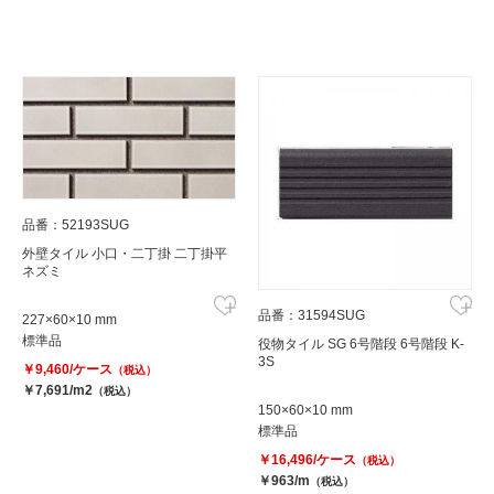
品番：52193SUG
外壁タイル 小口・二丁掛 二丁掛平
ネズミ
品番：31594SUG
227×60×10 mm
標準品
役物タイル SG 6号階段 6号階段 K-
3S
￥9,460/ケース
（税込）
￥7,691/m2
（税込）
150×60×10 mm
標準品
￥16,496/ケース
（税込）
￥963/m
（税込）