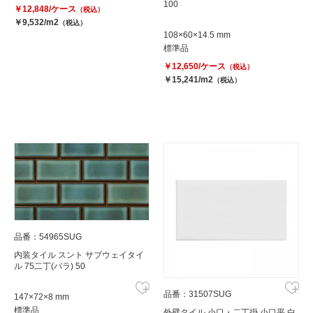
100
￥12,848/ケース
（税込）
￥9,532/m2
（税込）
108×60×14.5 mm
標準品
￥12,650/ケース
（税込）
￥15,241/m2
（税込）
品番：54965SUG
内装タイル スント サブウェイタイ
ル 75二丁(バラ) 50
品番：31507SUG
147×72×8 mm
標準品
外壁タイル 小口・二丁掛 小口平 白