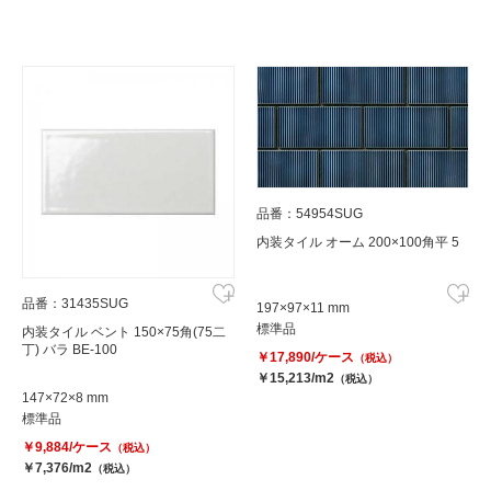
品番：54954SUG
内装タイル オーム 200×100角平 5
品番：31435SUG
197×97×11 mm
標準品
内装タイル ベント 150×75角(75二
丁) バラ BE-100
￥17,890/ケース
（税込）
￥15,213/m2
（税込）
147×72×8 mm
標準品
￥9,884/ケース
（税込）
￥7,376/m2
（税込）