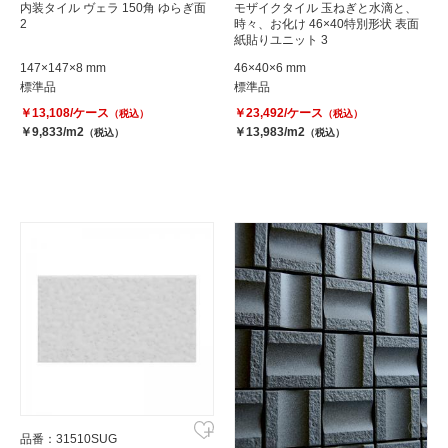
内装タイル ヴェラ 150角 ゆらぎ面
モザイクタイル 玉ねぎと水滴と、
2
時々、お化け 46×40特別形状 表面
紙貼りユニット 3
147×147×8 mm
46×40×6 mm
標準品
標準品
￥13,108/ケース
￥23,492/ケース
（税込）
（税込）
￥9,833/m2
￥13,983/m2
（税込）
（税込）
品番：31510SUG