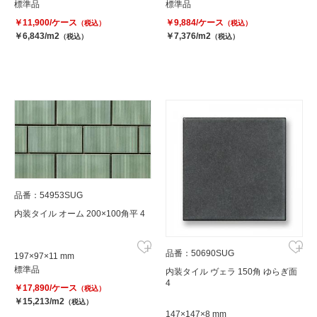
標準品
標準品
￥11,900/ケース
￥9,884/ケース
（税込）
（税込）
￥6,843/m2
￥7,376/m2
（税込）
（税込）
品番：54953SUG
内装タイル オーム 200×100角平 4
品番：50690SUG
197×97×11 mm
標準品
内装タイル ヴェラ 150角 ゆらぎ面
4
￥17,890/ケース
（税込）
￥15,213/m2
（税込）
147×147×8 mm