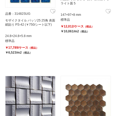
ライト面 5
品番：31482SUG
147×97×8 mm
標準品
モザイクタイル パッソ25 25角 表面
紙貼り PS-42 (￥750/シート以下)
￥12,012/ケース
（税込）
￥10,061/m2
（税込）
24.8×24.8×5.8 mm
標準品
￥17,789/ケース
（税込）
￥6,523/m2
（税込）