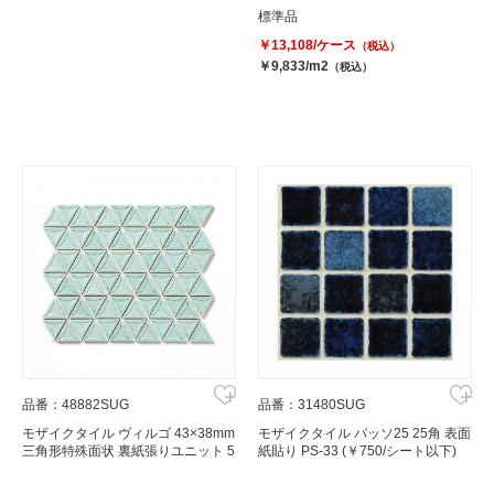
標準品
￥13,108/ケース
（税込）
￥9,833/m2
（税込）
品番：48882SUG
品番：31480SUG
モザイクタイル ヴィルゴ 43×38mm
モザイクタイル パッソ25 25角 表面
三角形特殊面状 裏紙張りユニット 5
紙貼り PS-33 (￥750/シート以下)