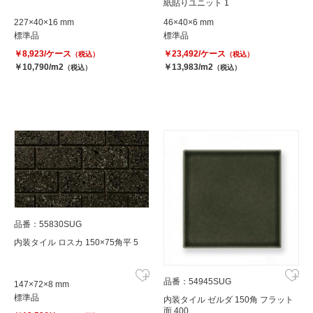
紙貼りユニット 1
227×40×16 mm
46×40×6 mm
標準品
標準品
￥8,923/ケース
￥23,492/ケース
（税込）
（税込）
￥10,790/m2
￥13,983/m2
（税込）
（税込）
品番：55830SUG
内装タイル ロスカ 150×75角平 5
品番：54945SUG
147×72×8 mm
標準品
内装タイル ゼルダ 150角 フラット
面 400