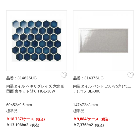
品番：31462SUG
品番：31437SUG
内装タイル ヘキサグレイズ 六角形
内装タイル ベント 150×75角(75二
凹面 裏ネット貼り HGL-30W
丁) バラ BE-300
60×52×9.5 mm
147×72×8 mm
標準品
標準品
￥18,737/ケース
￥9,884/ケース
（税込）
（税込）
￥13,196/m2
￥7,376/m2
（税込）
（税込）