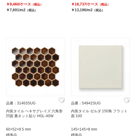
￥9,460/ケース
￥18,737/ケース
（税込）
（税込）
￥7,691/m2
￥13,196/m2
（税込）
（税込）
品番：31463SUG
品番：54942SUG
内装タイル ヘキサグレイズ 六角形
内装タイル ゼルダ 150角 フラット
凹面 裏ネット貼り HGL-40W
面 100
60×52×9.5 mm
145×145×8 mm
標準品
標準品