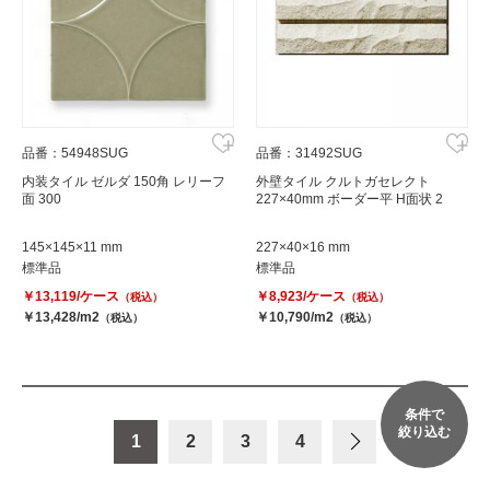
品番：54948SUG
品番：31492SUG
内装タイル ゼルダ 150角 レリーフ
外壁タイル クルトガセレクト
面 300
227×40mm ボーダー平 H面状 2
145×145×11 mm
227×40×16 mm
標準品
標準品
￥13,119/ケース
￥8,923/ケース
（税込）
（税込）
￥13,428/m2
￥10,790/m2
（税込）
（税込）
条件で
絞り込む
1
2
3
4