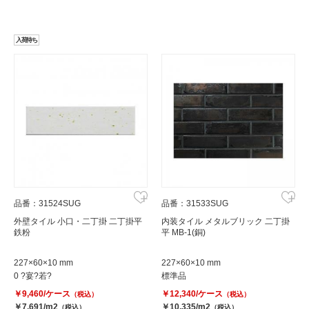
入荷待ち
品番：31524SUG
品番：31533SUG
外壁タイル 小口・二丁掛 二丁掛平
内装タイル メタルブリック 二丁掛
鉄粉
平 MB-1(銅)
227×60×10 mm
227×60×10 mm
0 ?宴?若?
標準品
￥9,460/ケース
￥12,340/ケース
（税込）
（税込）
￥7,691/m2
￥10,335/m2
（税込）
（税込）