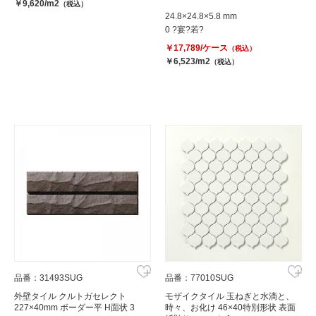
￥9,620/m2
（税込）
24.8×24.8×5.8 mm
0 ?宴?若?
￥17,789/ケース
（税込）
￥6,523/m2
（税込）
品番：31493SUG
品番：77010SUG
外壁タイル クルトガセレクト
モザイクタイル 玉ねぎと水滴と、
227×40mm ボーダー平 H面状 3
時々、お化け 46×40特別形状 表面