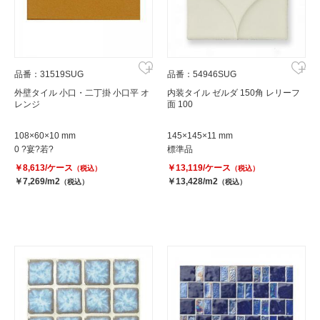
品番：31519SUG
品番：54946SUG
外壁タイル 小口・二丁掛 小口平 オ
内装タイル ゼルダ 150角 レリーフ
レンジ
面 100
108×60×10 mm
145×145×11 mm
0 ?宴?若?
標準品
￥8,613/ケース
￥13,119/ケース
（税込）
（税込）
￥7,269/m2
￥13,428/m2
（税込）
（税込）