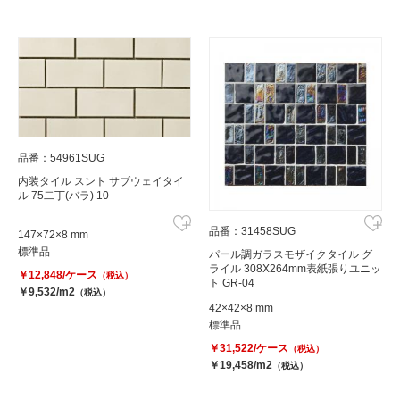
品番：54961SUG
内装タイル スント サブウェイタイ
ル 75二丁(バラ) 10
品番：31458SUG
147×72×8 mm
標準品
パール調ガラスモザイクタイル グ
ライル 308X264mm表紙張りユニッ
￥12,848/ケース
（税込）
ト GR-04
￥9,532/m2
（税込）
42×42×8 mm
標準品
￥31,522/ケース
（税込）
￥19,458/m2
（税込）