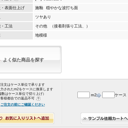
状・表面仕上げ
施釉
穏やかな波打ち面
沢
ツヤあり
能・工法
その他
（接着剤張り工法、）
様
地模様
よく似た商品を探す
 ご注文はケース単位で承ります
 入力されたm2をケースに換算します
端数はケース単位で切り上げ）
m2
ケース
 お客様都合での返品不可
ご注文の前にご確認ください