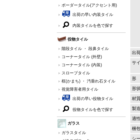
ボーダータイル(アクセント用)
出荷の早い内装タイル
内装タイルを色で探す
役物タイル
階段タイル ・ 段鼻タイル
出
コーナータイル (外壁)
サ
コーナータイル (内装)
スロープタイル
形
框(かまち) ・ 汚垂れ石タイル
形
視覚障害者用タイル
材
出荷の早い役物タイル
製
役物タイルを色で探す
適
ガラス
梱
ガラスタイル
シ