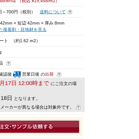
,689/m2
（税込 ¥19,458/m2）
0円～700円（税別）
送料について
42mm × 短辺:42mm × 厚み:8mm
た接着剤・目地材を見る
シート
（約1.62 m2）
g
品
確認後
営業日後 の
出荷
8月17日 12:00時まで
にご注文の場
月18日
となります。
荷メーカーが異なる場合は対象外です。