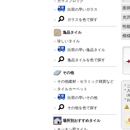
ガラスブロック
面
出荷の早いガラス
光
ガラスを色で探す
性
逸品タイル
模
珍しいタイル
出荷の早い逸品タイル
逸品タイルを色で探す
その他
その他建材・セラミック雑貨など
*
タイルカーペット
*
（
出荷の早いその他
*
その他を色で探す
場所別おすすめタイル
キッチン壁タイル