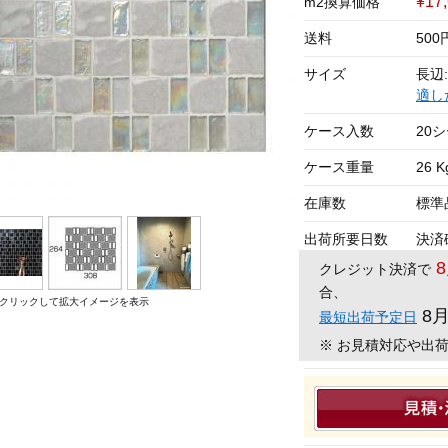
¥17
m2換算価格
送料
50
サイズ
長辺:
適し
ケース入数
20
ケース重量
26 K
在庫数
標準
出荷所要日数
決済
クレジット決済で
合、
クリックして拡大イメージを表示
8
最短出荷予定日
※ お見積対応や出