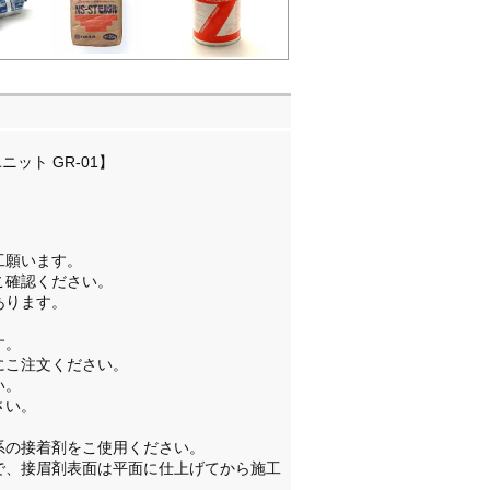
ニット GR-01】
工願います。
こ確認ください。
あります。
。
す。
にこ注文ください。
い。
さい。
系の接着剤をこ使用ください。
で、接眉剤表面は平面に仕上げてから施工