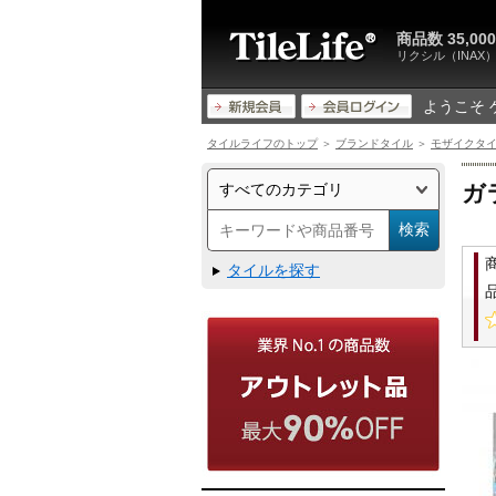
商品数 35,
リクシル（INA
ようこそ 
タイルライフのトップ
＞
ブランドタイル
＞
モザイクタ
ガ
タイルを探す