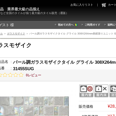
お気に入りリスト
｜
カ
000品 業界最大級の品揃え
X）など全国のタイルが揃う最大級のタイル販売（通販）
ゲスト 様
初めての方へ
ご利用ガイド
送料に
イル
＞
ガラスモザイク
＞ パール調ガラスモザイクタイル グライル 308X264mm表紙張りユニット GR-0
ラスモザイク
商品名
:
パール調ガラスモザイクタイル グライル 308X264m
品番
:
31455SUG
0レビュー
¥28
販売価格