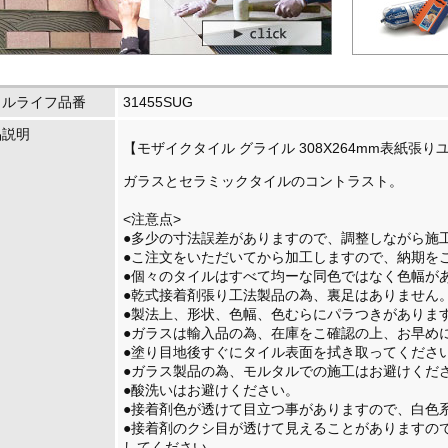
イルライフ品番
31455SUG
品説明
【モザイクタイル グライル 308X264mm表紙張りユ
ガラスとセラミックタイルのコントラスト。
<注意点>
●多少の寸法誤差がありますので、調整しながら施
●こ注文をいただいてから加工しますので、納期を
●個々のタイルはすべて均ーな同色ではなく色幅が
●乾式接着剤張り工法製品の為、裏足はありません
●製法上、形状、色幅、色むらにパラつきがありま
●ガラスは輸入品の為、在庫をこ確認の上、お早め
●塗り目地後すぐにタイル表面を拭き取ってくださ
●ガラス製品の為、モルタルでの施工はお避けくだ
●酸洗いはお避けください。
●接着剤色が透けて目立つ事がありますので、白色
●接着剤のクシ目が透けて見えることがありますの
してください。