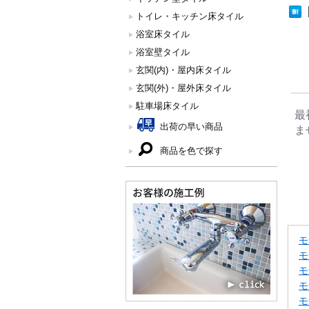
トイレ・キッチン床タイル
浴室床タイル
浴室壁タイル
玄関(内)・屋内床タイル
玄関(外)・屋外床タイル
駐車場床タイル
最
出荷の早い商品
ま
商品を色で探す
モ
モ
モ
モ
モ