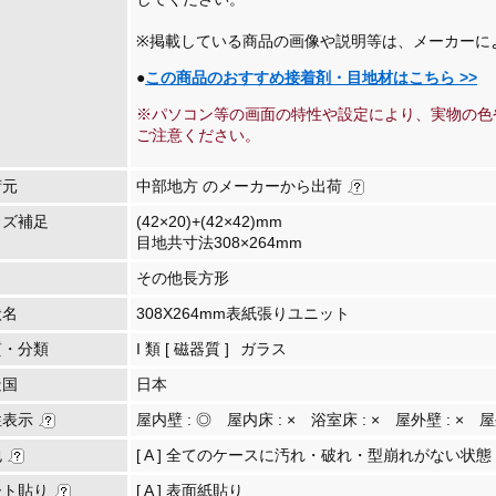
※掲載している商品の画像や説明等は、メーカーに
●
この商品のおすすめ接着剤・目地材はこちら >>
※パソコン等の画面の特性や設定により、実物の色
ご注意ください。
荷元
中部地方 のメーカーから出荷
イズ補足
(42×20)+(42×42)mm
目地共寸法308×264mm
その他長方形
状名
308X264mm表紙張りユニット
質・分類
I 類 [ 磁器質 ]
ガラス
造国
日本
性表示
屋内壁 :
◎
屋内床 :
×
浴室床 :
×
屋外壁 :
×
屋
包
[ A ] 全てのケースに汚れ・破れ・型崩れがない状態
ート貼り
[ A ] 表面紙貼り