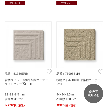
アウトレット
アウトレット
品番：51356ERM
品番：76908SMH
役物タイル 100角平階段コーナー
役物タイル 100角 平階段コーナー
ライトグレー系(104)
(24)
条件で
92×92×8.5 mm
94×94×8.5 mm
絞り込む
在庫数 355??
在庫数 1500??
￥276/枚
￥920/個
（税込）
（税込）