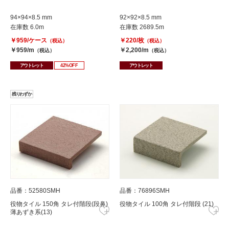
94×94×8.5 mm
92×92×8.5 mm
在庫数 6.0m
在庫数 2689.5m
￥959/ケース
￥220/枚
（税込）
（税込）
￥959/m
￥2,200/m
（税込）
（税込）
アウトレット
42%OFF
アウトレット
残りわずか
品番：52580SMH
品番：76896SMH
役物タイル 150角 タレ付階段(段鼻)
役物タイル 100角 タレ付階段 (21)
薄あずき系(13)