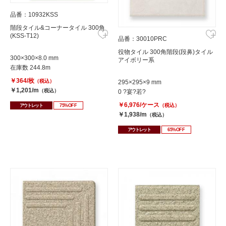
品番：10932KSS
階段タイル&コーナータイル 300角
(KSS-T12)
品番：30010PRC
役物タイル 300角階段(段鼻)タイル
300×300×8.0 mm
アイボリー系
在庫数 244.8m
￥364/枚
（税込）
295×295×9 mm
￥1,201/m
（税込）
0 ?宴?若?
￥6,976/ケース
（税込）
アウトレット
75%OFF
￥1,938/m
（税込）
アウトレット
65%OFF