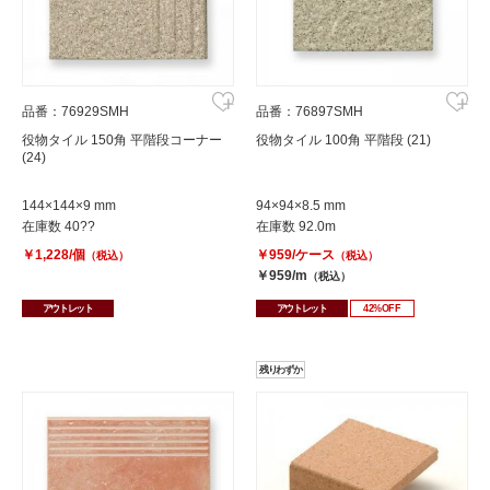
品番：76929SMH
品番：76897SMH
役物タイル 150角 平階段コーナー
役物タイル 100角 平階段 (21)
(24)
144×144×9 mm
94×94×8.5 mm
在庫数 40??
在庫数 92.0m
￥1,228/個
￥959/ケース
（税込）
（税込）
￥959/m
（税込）
アウトレット
アウトレット
42%OFF
残りわずか