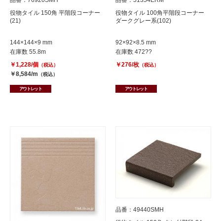
品番：76920SMH
品番：51354ERM
役物タイル 150角 平階段コーナー
役物タイル 100角平階段コーナー
(21)
ダークグレー系(102)
144×144×9 mm
92×92×8.5 mm
在庫数 55.8m
在庫数 472??
￥1,228/個
￥276/枚
（税込）
（税込）
￥8,584/m
（税込）
アウトレット
アウトレット
品番：49440SMH