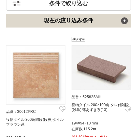
条件で絞り込む
現在の絞り込み条件
残りわずか
品番：52582SMH
役物タイル 200×100角 タレ付階段
(段鼻) 薄あずき系(13)
品番：30012PRC
役物タイル 300角階段(段鼻)タイル
194×94×13 mm
ブラウン系
在庫数 115.2m