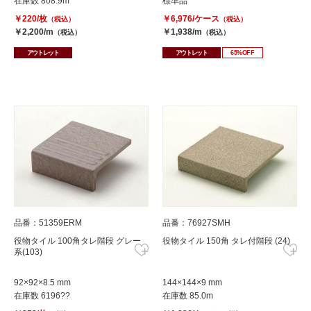
在庫数 808.9m
標準品
￥220/枚
￥6,976/ケース
（税込）
（税込）
￥2,200/m
￥1,938/m
（税込）
（税込）
アウトレット
アウトレット
65%OFF
品番：51359ERM
品番：76927SMH
役物タイル 100角タレ階段 グレー
役物タイル 150角 タレ付階段 (24)
系(103)
92×92×8.5 mm
144×144×9 mm
在庫数 6196??
在庫数 85.0m