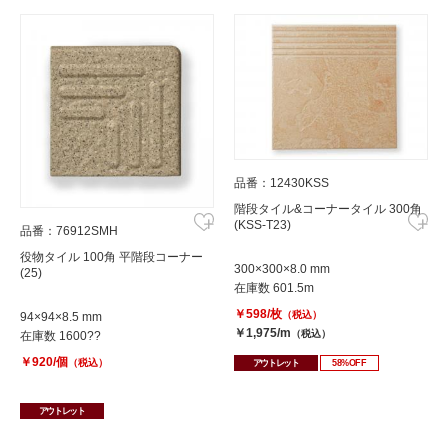
品番：12430KSS
階段タイル&コーナータイル 300角
(KSS-T23)
品番：76912SMH
役物タイル 100角 平階段コーナー
300×300×8.0 mm
(25)
在庫数 601.5m
￥598/枚
（税込）
94×94×8.5 mm
￥1,975/m
（税込）
在庫数 1600??
￥920/個
（税込）
アウトレット
58%OFF
アウトレット