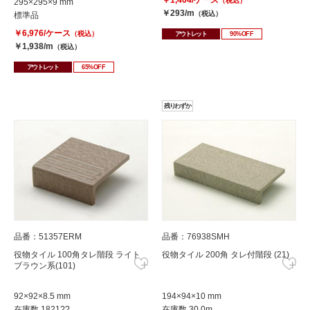
￥1,404/ケース
（税込）
295×295×9 mm
￥293/m
（税込）
標準品
￥6,976/ケース
（税込）
アウトレット
90%OFF
￥1,938/m
（税込）
アウトレット
65%OFF
残りわずか
品番：51357ERM
品番：76938SMH
役物タイル 100角タレ階段 ライト
役物タイル 200角 タレ付階段 (21)
ブラウン系(101)
92×92×8.5 mm
194×94×10 mm
在庫数 1821??
在庫数 30.0m