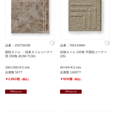
品番：15075KOM
品番：76914SMH
階段タイル ・ 段鼻タイルコーナー
役物タイル 100角 平階段コーナー
用 298角 (KOM-T136)
(26)
298×298×8.5 mm
94×94×8.5 mm
在庫数 50??
在庫数 1400??
￥2,992/枚
￥920/個
（税込）
（税込）
アウトレット
アウトレット