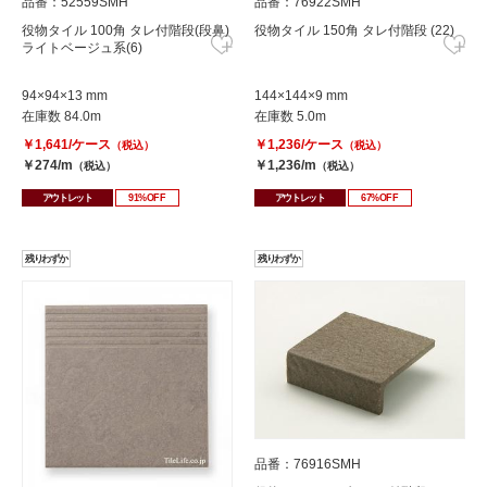
品番：52559SMH
品番：76922SMH
役物タイル 100角 タレ付階段(段鼻)
役物タイル 150角 タレ付階段 (22)
ライトベージュ系(6)
94×94×13 mm
144×144×9 mm
在庫数 84.0m
在庫数 5.0m
￥1,641/ケース
￥1,236/ケース
（税込）
（税込）
￥274/m
￥1,236/m
（税込）
（税込）
アウトレット
91%OFF
アウトレット
67%OFF
残りわずか
残りわずか
品番：76916SMH