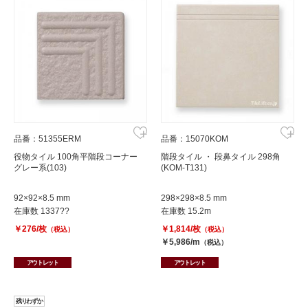
品番：51355ERM
品番：15070KOM
役物タイル 100角平階段コーナー
階段タイル ・ 段鼻タイル 298角
グレー系(103)
(KOM-T131)
92×92×8.5 mm
298×298×8.5 mm
在庫数 1337??
在庫数 15.2m
￥276/枚
￥1,814/枚
（税込）
（税込）
￥5,986/m
（税込）
アウトレット
アウトレット
残りわずか