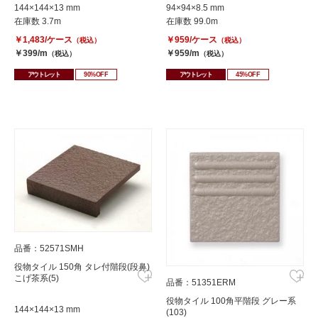
144×144×13 mm
94×94×8.5 mm
在庫数 3.7m
在庫数 99.0m
￥1,483/ケース
￥959/ケース
（税込）
（税込）
￥399/m
￥959/m
（税込）
（税込）
アウトレット
90%OFF
アウトレット
45%OFF
品番：52571SMH
役物タイル 150角 タレ付階段(段鼻)
こげ茶系(5)
品番：51351ERM
役物タイル 100角平階段 グレー系
144×144×13 mm
(103)