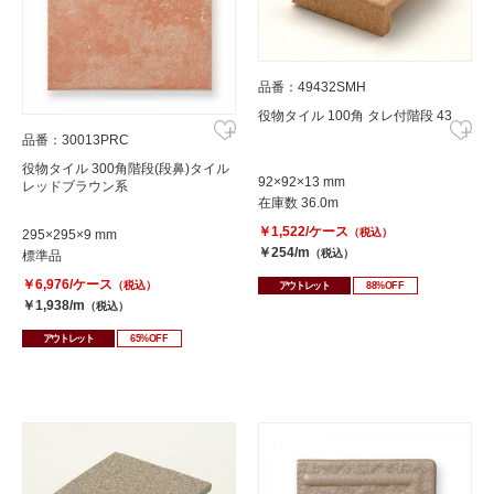
品番：49432SMH
役物タイル 100角 タレ付階段 43
品番：30013PRC
役物タイル 300角階段(段鼻)タイル
92×92×13 mm
レッドブラウン系
在庫数 36.0m
￥1,522/ケース
（税込）
295×295×9 mm
￥254/m
（税込）
標準品
￥6,976/ケース
（税込）
アウトレット
88%OFF
￥1,938/m
（税込）
アウトレット
65%OFF