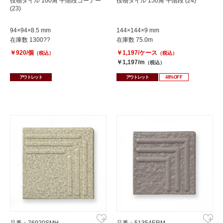
役物タイル 100角 平階段コーナー
役物タイル 150角 平階段 (24)
(23)
94×94×8.5 mm
144×144×9 mm
在庫数 1300??
在庫数 75.0m
￥920/個
￥1,197/ケース
（税込）
（税込）
￥1,197/m
（税込）
アウトレット
アウトレット
48%OFF