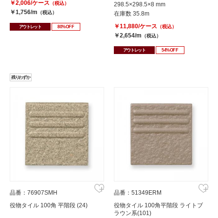
￥2,006/ケース
（税込）
298.5×298.5×8 mm
￥1,756/m
（税込）
在庫数 35.8m
￥11,880/ケース
（税込）
アウトレット
80%OFF
￥2,654/m
（税込）
アウトレット
54%OFF
残りわずか
品番：76907SMH
品番：51349ERM
役物タイル 100角 平階段 (24)
役物タイル 100角平階段 ライトブ
ラウン系(101)