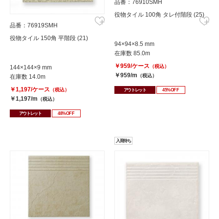
品番：76910SMH
役物タイル 100角 タレ付階段 (25)
品番：76919SMH
役物タイル 150角 平階段 (21)
94×94×8.5 mm
在庫数 85.0m
￥959/ケース
（税込）
144×144×9 mm
￥959/m
（税込）
在庫数 14.0m
￥1,197/ケース
（税込）
アウトレット
45%OFF
￥1,197/m
（税込）
アウトレット
48%OFF
入荷待ち