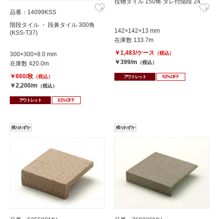
役物タイル 150角 タレ付階段 24
品番：14099KSS
階段タイル ・ 段鼻タイル 300角
142×142×13 mm
(KSS-T37)
在庫数 133.7m
￥1,483/ケース
（税込）
300×300×8.0 mm
￥399/m
（税込）
在庫数 420.0m
￥660/枚
（税込）
アウトレット
92%OFF
￥2,200/m
（税込）
アウトレット
61%OFF
残りわずか
残りわずか