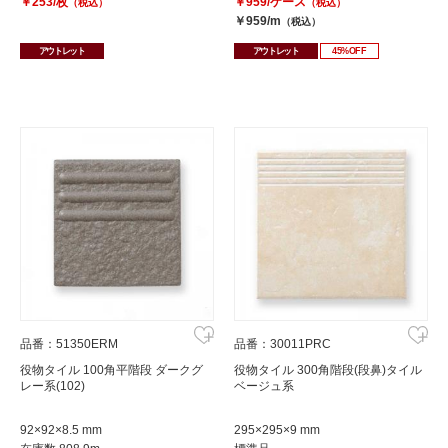
￥253/枚
￥959/ケース
（税込）
（税込）
￥959/m
（税込）
アウトレット
アウトレット
45%OFF
品番：51350ERM
品番：30011PRC
役物タイル 100角平階段 ダークグ
役物タイル 300角階段(段鼻)タイル
レー系(102)
ベージュ系
92×92×8.5 mm
295×295×9 mm