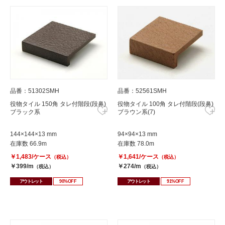
品番：51302SMH
品番：52561SMH
役物タイル 150角 タレ付階段(段鼻)
役物タイル 100角 タレ付階段(段鼻)
ブラック系
ブラウン系(7)
144×144×13 mm
94×94×13 mm
在庫数 66.9m
在庫数 78.0m
￥1,483/ケース
￥1,641/ケース
（税込）
（税込）
￥399/m
￥274/m
（税込）
（税込）
アウトレット
90%OFF
アウトレット
91%OFF