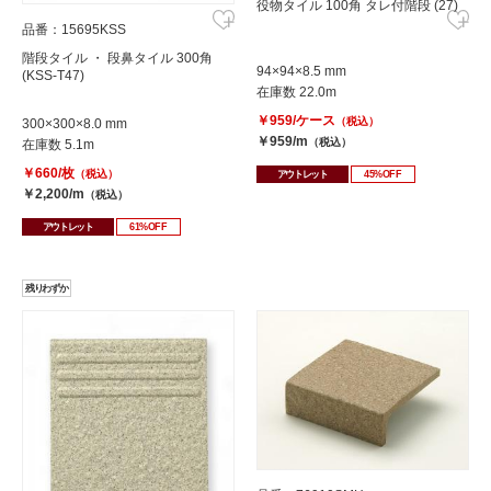
役物タイル 100角 タレ付階段 (27)
品番：15695KSS
階段タイル ・ 段鼻タイル 300角
94×94×8.5 mm
(KSS-T47)
在庫数 22.0m
￥959/ケース
（税込）
300×300×8.0 mm
￥959/m
（税込）
在庫数 5.1m
￥660/枚
（税込）
アウトレット
45%OFF
￥2,200/m
（税込）
アウトレット
61%OFF
残りわずか