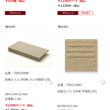
￥253/枚
￥1,236/ケース
（税込）
（税込）
￥1,236/m
（税込）
アウトレット
アウトレット
67%OFF
残りわずか
残りわずか
品番：76953SMH
役物タイル 300角 タレ付階段 (24)
品番：76911SMH
役物タイル 100角 平階段 (25)
294×144×11 mm
在庫数 2.3m
￥2,006/ケース
（税込）
94×94×8.5 mm