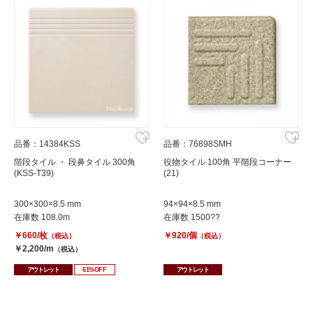
品番：14384KSS
品番：76898SMH
階段タイル ・ 段鼻タイル 300角
役物タイル 100角 平階段コーナー
(KSS-T39)
(21)
300×300×8.5 mm
94×94×8.5 mm
在庫数 108.0m
在庫数 1500??
￥660/枚
￥920/個
（税込）
（税込）
￥2,200/m
（税込）
アウトレット
61%OFF
アウトレット