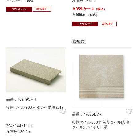
￥1,756/m
（税込）
在庫数 15.0m
￥959/ケース
（税込）
アウトレット
80%OFF
￥959/m
（税込）
アウトレット
42%OFF
残りわずか
品番：76949SMH
役物タイル 300角 タレ付階段 (21)
品番：77625EVR
役物タイル 300角 階段タイル(段鼻
294×144×11 mm
タイル) アイボリー系
在庫数 150.9m