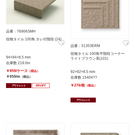
品番：76906SMH
役物タイル 100角 タレ付階段 (24)
品番：51353ERM
役物タイル 100角平階段コーナー
94×94×8.5 mm
ライトブラウン系(101)
在庫数 219.0m
￥959/ケース
（税込）
92×92×8.5 mm
￥959/m
（税込）
在庫数 15404??
￥276/枚
（税込）
アウトレット
45%OFF
アウトレット