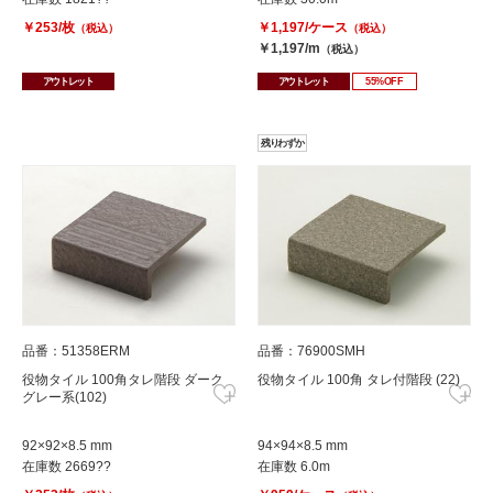
￥253/枚
￥1,197/ケース
（税込）
（税込）
￥1,197/m
（税込）
アウトレット
アウトレット
55%OFF
残りわずか
品番：51358ERM
品番：76900SMH
役物タイル 100角タレ階段 ダーク
役物タイル 100角 タレ付階段 (22)
グレー系(102)
92×92×8.5 mm
94×94×8.5 mm
在庫数 2669??
在庫数 6.0m