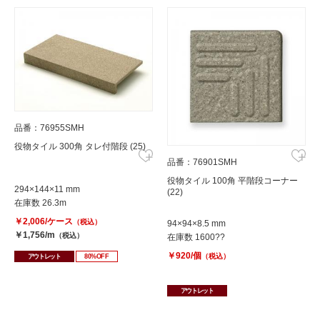
品番：76955SMH
役物タイル 300角 タレ付階段 (25)
品番：76901SMH
役物タイル 100角 平階段コーナー
294×144×11 mm
(22)
在庫数 26.3m
￥2,006/ケース
（税込）
94×94×8.5 mm
￥1,756/m
（税込）
在庫数 1600??
￥920/個
（税込）
アウトレット
80%OFF
アウトレット