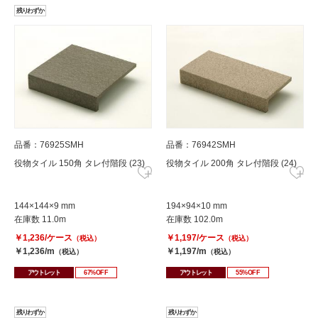
残りわずか
品番：76925SMH
品番：76942SMH
役物タイル 150角 タレ付階段 (23)
役物タイル 200角 タレ付階段 (24)
144×144×9 mm
194×94×10 mm
在庫数 11.0m
在庫数 102.0m
￥1,236/ケース
￥1,197/ケース
（税込）
（税込）
￥1,236/m
￥1,197/m
（税込）
（税込）
アウトレット
67%OFF
アウトレット
55%OFF
残りわずか
残りわずか