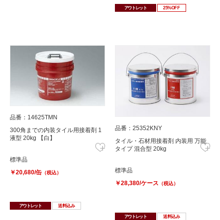
アウトレット
25%OFF
品番：14625TMN
品番：25352KNY
300角までの内装タイル用接着剤 1
液型 20kg 【白】
タイル・石材用接着剤 内装用 万能
タイプ 混合型 20kg
標準品
標準品
￥20,680/缶
（税込）
￥28,380/ケース
（税込）
アウトレット
送料込み
アウトレット
送料込み