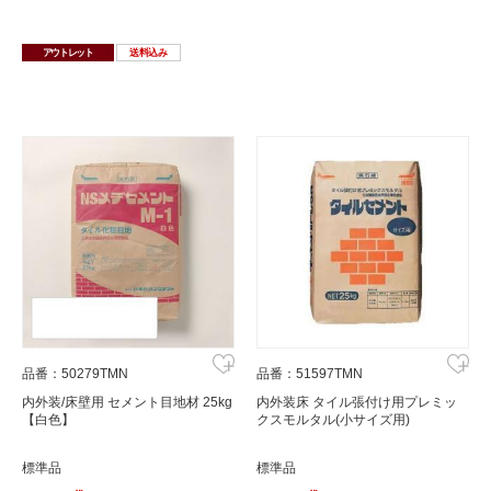
アウトレット
送料込み
品番：50279TMN
品番：51597TMN
内外装/床壁用 セメント目地材 25kg
内外装床 タイル張付け用プレミッ
【白色】
クスモルタル(小サイズ用)
標準品
標準品