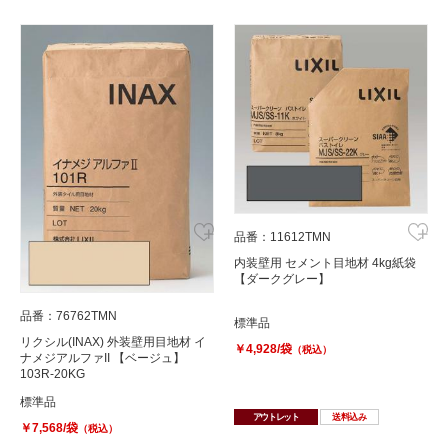
品番：11612TMN
内装壁用 セメント目地材 4kg紙袋
【ダークグレー】
品番：76762TMN
標準品
リクシル(INAX) 外装壁用目地材 イ
￥4,928/袋
（税込）
ナメジアルファII 【ベージュ】
103R-20KG
標準品
アウトレット
送料込み
￥7,568/袋
（税込）