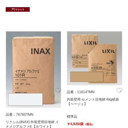
アウトレット
品番：11614TMN
内装壁用 セメント目地材 4kg紙袋
【ベージュ】
品番：76760TMN
標準品
リクシル(INAX) 外装壁用目地材 イ
￥4,928/袋
（税込）
ナメジアルファII 【ホワイト】