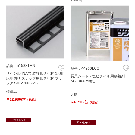
品番：51588TMN
品番：44960LCS
リクシル(INAX) 装飾見切り材 (床用)
長尺シート・塩ビタイル用接着剤
床見切り ステップ用見切り材 ブラ
SG-1000 5kg缶
ック SM-2700F/MB
標準品
0 膽
￥12,980/本
（税込）
￥6,710/缶
（税込）
アウトレット
アウトレット