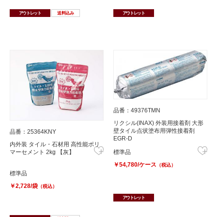
アウトレット
送料込み
アウトレット
品番：49376TMN
リクシル(INAX) 外装用接着剤 大形
壁タイル点状塗布用弾性接着剤
品番：25364KNY
EGR-D
内外装 タイル・石材用 高性能ポリ
標準品
マーセメント 2kg 【灰】
￥54,780/ケース
（税込）
標準品
￥2,728/袋
（税込）
アウトレット