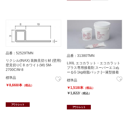
品番：52529TMN
品番：31380TMN
リクシル(INAX) 装飾見切り材 (壁用)
LIXIL エコカラット・エコカラット
壁見切りC 8 ホワイト(W) SM-
プラス専用接着剤 スーパーエコぬ
2700C/W-8
ーるG 1kg樹脂パック [一液型接着
剤]
標準品
標準品
￥8,668/本
（税込）
￥1,518/本
（税込）
￥1,822/
（税込）
アウトレット
アウトレット