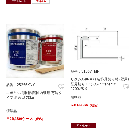
アウトレット
送料込み
品番：51607TMN
リクシル(INAX) 装飾見切り材 (壁用)
壁見切りJ 9 シルバー(S) SM-
品番：25356KNY
2700J/S-9
エポキシ樹脂接着剤 内装用 万能タ
標準品
イプ 混合型 20kg
￥8,668/本
（税込）
標準品
￥26,180/ケース
（税込）
アウトレット