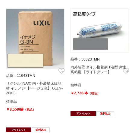
品番：50323TMN
内外装壁 タイル接着剤 1液型 弾性
高粘度 【ライトグレー】
品番：11643TMN
リクシル(INAX) 内・外装壁床目地
標準品
材 イナメジ 【ベージュ色】 G11N-
￥2,728/本
20KG
（税込）
標準品
￥8,558/袋
（税込）
アウトレット
送料込み
アウトレット
送料込み