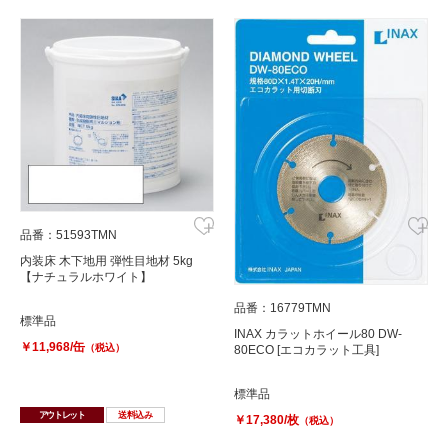
品番：51593TMN
内装床 木下地用 弾性目地材 5kg
【ナチュラルホワイト】
品番：16779TMN
標準品
INAX カラットホイール80 DW-
￥11,968/缶
（税込）
80ECO [エコカラット工具]
標準品
アウトレット
送料込み
￥17,380/枚
（税込）