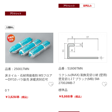
アウトレット
送料込み
アウトレット
入荷待ち
品番：51606TMN
品番：25001TMN
リクシル(INAX) 装飾見切り材 (壁用)
床タイル・石材用接着剤 MSフロア
壁見切りJ 7 ブラック(MB) SM-
ーDIY10 バラ販売 床暖房対応可
2700J/MB-7
標準品
0 ?
￥8,668/本
￥3,828/本
（税込）
（税込）