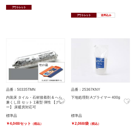
アウトレット
アウトレット
送料込み
品番：50335TMN
品番：25367KNY
内装床 タイル・石材接着剤 & へら
下地処理剤 Aプライマー 400g
兼くし目 セット 1液型 弾性 【グレ
ー】 床暖房対応可
標準品
標準品
￥4,048/セット
￥2,068/袋
（税込）
（税込）