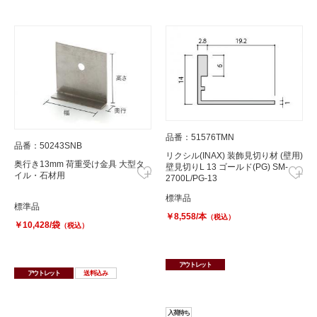
品番：51576TMN
品番：50243SNB
リクシル(INAX) 装飾見切り材 (壁用)
奥行き13mm 荷重受け金具 大型タ
壁見切りL 13 ゴールド(PG) SM-
イル・石材用
2700L/PG-13
標準品
標準品
￥8,558/本
（税込）
￥10,428/袋
（税込）
アウトレット
アウトレット
送料込み
入荷待ち