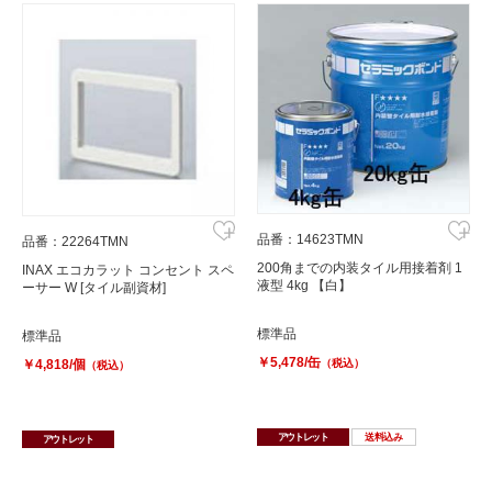
品番：14623TMN
品番：22264TMN
200角までの内装タイル用接着剤 1
INAX エコカラット コンセント スペ
液型 4kg 【白】
ーサー W [タイル副資材]
標準品
標準品
￥5,478/缶
￥4,818/個
（税込）
（税込）
アウトレット
送料込み
アウトレット