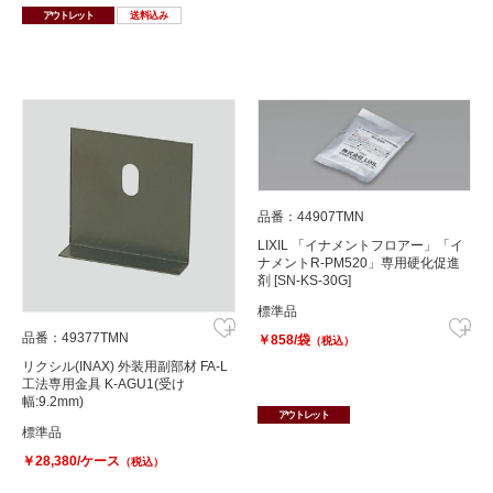
アウトレット
送料込み
品番：44907TMN
LIXIL 「イナメントフロアー」「イ
ナメントR-PM520」専用硬化促進
剤 [SN-KS-30G]
標準品
品番：49377TMN
￥858/袋
（税込）
リクシル(INAX) 外装用副部材 FA-L
工法専用金具 K-AGU1(受け
幅:9.2mm)
アウトレット
標準品
￥28,380/ケース
（税込）