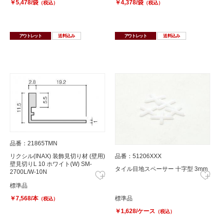
￥5,478/袋
￥4,378/袋
（税込）
（税込）
アウトレット
送料込み
アウトレット
送料込み
品番：21865TMN
品番：51206XXX
リクシル(INAX) 装飾見切り材 (壁用)
壁見切りL 10 ホワイト(W) SM-
タイル目地スペーサー 十字型 3mm
2700L/W-10N
標準品
標準品
￥7,568/本
（税込）
￥1,628/ケース
（税込）