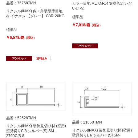
品番：76758TMN
カラー目地 MJ/KM-14N(橙色:だいだ
いいろ)
リクシル(INAX) 内・外装壁床目地
材 イナメジ 【グレー】 G3R-20KG
標準品
￥7,018/箱
（税込）
標準品
￥6,578/袋
（税込）
アウトレット
アウトレット
送料込み
品番：52528TMN
品番：21858TMN
リクシル(INAX) 装飾見切り材 (壁用)
リクシル(INAX) 装飾見切り材 (壁用)
壁見切りC 8 シルバー(S) SM-
壁見切りL 6 シルバー(S) SM-
2700C/S-8