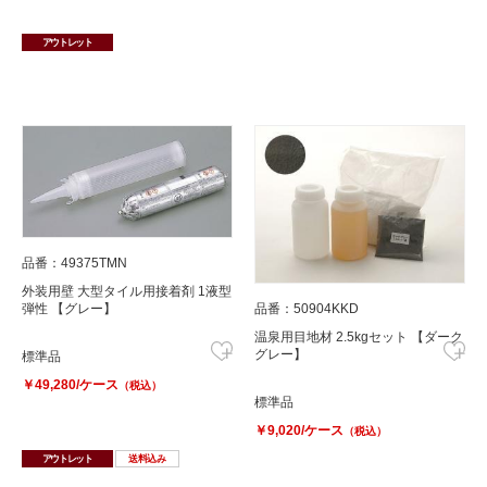
アウトレット
品番：49375TMN
外装用壁 大型タイル用接着剤 1液型
弾性 【グレー】
品番：50904KKD
温泉用目地材 2.5kgセット 【ダーク
グレー】
標準品
￥49,280/ケース
（税込）
標準品
￥9,020/ケース
（税込）
アウトレット
送料込み