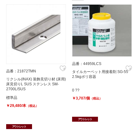
品番：44959LCS
品番：21872TMN
タイルカーペット用接着剤 SG-55
2.5kgポリ容器
リクシル(INAX) 装飾見切り材 (床用)
床見切りL SUS ステンレス SM-
2700L/SUS
0 ??
標準品
￥3,707/個
（税込）
￥29,480/本
（税込）
アウトレット
アウトレット