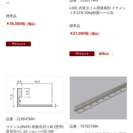
品番：11601TMN
ー
LIXIL 内装タイル用接着剤 イナメン
トA-51N 20kg樹脂ペール缶
標準品
￥39,380/缶
（税込）
標準品
￥27,280/缶
（税込）
アウトレット
アウトレット
送料込み
品番：21864TMN
品番：76765TMN
リクシル(INAX) 装飾見切り材 (壁用)
壁見切りL 10 シルバー(S) SM-