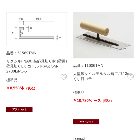
品番：51569TMN
リクシル(INAX) 装飾見切り材 (壁用)
品番：11636TMN
壁見切りL 6 ゴールド(PG) SM-
2700L/PG-6
大型床タイルモルタル施工用 13mm
くし目コテ
標準品
￥8,558/本
（税込）
標準品
￥10,780/ケース
（税込）
アウトレット
アウトレット
入荷待ち