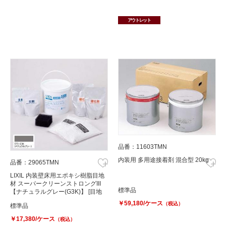
アウトレット
品番：11603TMN
内装用 多用途接着剤 混合型 20kg
品番：29065TMN
LIXIL 内装壁床用エポキシ樹脂目地
材 スーパークリーンストロングIII
標準品
【ナチュラルグレー(G3K)】 [目地
材]
￥59,180/ケース
（税込）
標準品
￥17,380/ケース
（税込）