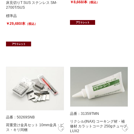
￥8,668/本
（税込）
床見切りT SUS ステンレス SM-
2700T/SUS
標準品
アウトレット
￥29,480/本
（税込）
アウトレット
品番：31359TMN
品番：50269SNB
リクシル(INAX) コーキング材・補
荷重受け金具セット 10mm金具・ビ
修材 カラットコーク 250gチューブ
ス・キリ同梱
LUX2