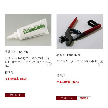
品番：21912TMN
品番：11685TMN
リクシル(INAX) コーキング材・補
タイルカッター タイル喰い切り B型
修材 カラットコーク 250gチューブ
RO1
標準品
標準品
￥1,440/本
（税込）
￥4,939/個
（税込）
アウトレット
アウトレット
送料込み