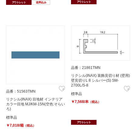
アウトレット
アウトレット
送料込み
品番：21861TMN
リクシル(INAX) 装飾見切り材 (壁用)
壁見切りL 8 シルバー(S) SM-
2700L/S-8
品番：51563TMN
標準品
リクシル(INAX) 目地材 インテリア
￥7,568/本
（税込）
カラー目地 MJ/KM-15N(空色:そらい
ろ)
標準品
アウトレット
￥7,018/箱
（税込）