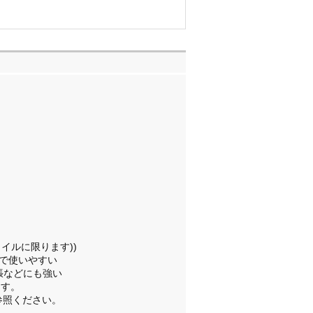
タイルに限ります))
りで使いやすい
張などにも強い
ます。
参照ください。