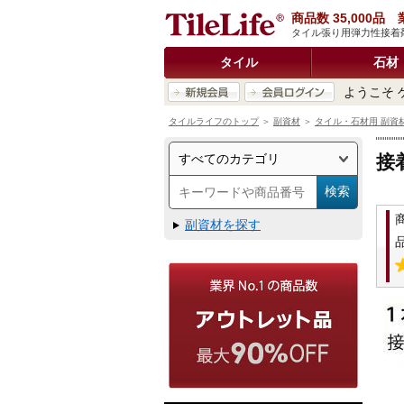
商品数 35,000
タイル張り用弾力性接着剤
タイル
石材
ようこそ 
タイルライフのトップ
＞
副資材
＞
タイル・石材用 副資
接
副資材を探す