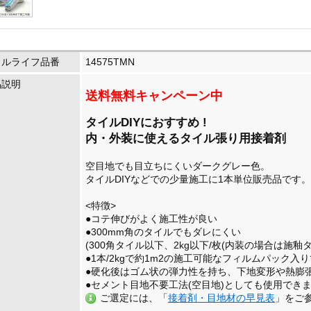
イルライフ品番
14575TMN
品説明
送料無料キャンペーン中
タイルDIYにおすすめ !
内・外装に使えるタイル張り用接着剤
空目地でも目立ちにくいダークグレー色。
タイルDIYなどでの少量施工に1本単位販売品です。
<特徴>
●コテ伸びがよく施工性が良い
●300mm角のタイルでもダレにくい
(300角タイル以下、2kg以下/枚(内装の場合は施釉
●1本/2kgで約1m2の施工可能なフィルムパック入
●硬化後はゴム状の弾力性を持ち、下地変形や熱膨
●セメント目地不要工法(空目地)としても使用でき
ご選定には、「
接着剤・目地材の早見表
」をご