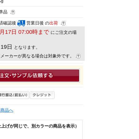
Kg
準品
済確認後
営業日後 の
出荷
8月17日 07:00時まで
にご注文の場
月19日
となります。
荷メーカーが異なる場合は対象外です。
連商品へ
仕上げが同じで、別カラーの商品を表示）