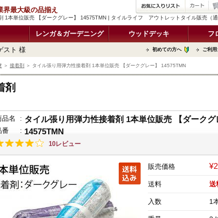
品 業界最大級の品揃え
 1本単位販売 【ダークグレー】 14575TMN | タイルライフ アウトレットタイル販売（
レンガ＆ガーデニング
ウッドデッキ
フ
ゲスト 様
初めての方へ
ご利用
材
＞
接着剤
＞ タイル張り用弾力性接着剤 1本単位販売 【ダークグレー】 14575TMN
着剤
商品名
:
タイル張り用弾力性接着剤 1本単位販売 【ダークグ
品番
:
14575TMN
10レビュー
¥2
販売価格
送料
送
入数
1