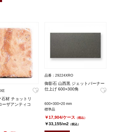
品番：29224XRO
御影石 山西黒 ジェットバーナー
仕上げ 600×300角
XE
ク石材 チョットリ
600×300×20 mm
厚 ローザアンティコ
標準品
￥17,904/ケース
（税込）
￥33,155/m2
（税込）