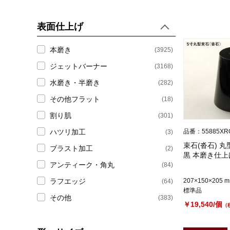
(59)
300×600角バーナー御影石
表面仕上げ
(32)
600角本磨き御影石
本磨き
(3925)
(27)
ジェットバーナー
600角バーナー御影石
(3168)
水磨き・半磨き
(282)
(18)
ビシャン仕上げ 御影石
その他フラット
(18)
(118)
大理石モザイク
割り肌
(301)
ハツリ加工
品番：55885XR
(3)
(53)
大理石モザイク
束石(沓石) 丸
ブラスト加工
(2)
黒 本磨き仕上げ
(65)
大理石モザイク パターン
アンティーク・角丸
(84)
ラフエッジ
207×150×205 
(64)
(179)
大理石
標準品
その他
(383)
￥19,540/個
（
(53)
300角 大理石