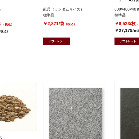
乱尺（ランダムサイズ）
600×400×40 
m
標準品
標準品
￥2,871/袋
￥6,523/枚
ス
（税込）
（
（税込）
￥27,179/m
（税込）
アウトレット
アウトレット
N