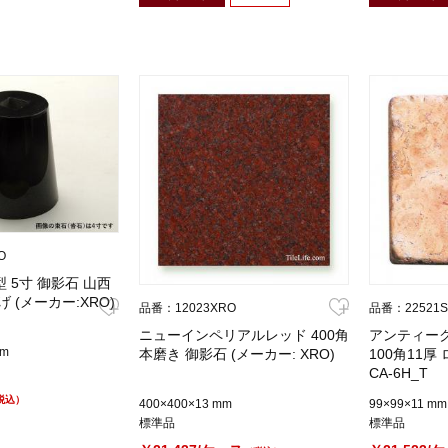
O
型 5寸 御影石 山西
 (メーカー:XRO)
品番：12023XRO
品番：22521S
ニューインペリアルレッド 400角
アンティー
mm
本磨き 御影石 (メーカー: XRO)
100角11
CA-6H_T
税込）
400×400×13 mm
99×99×11 mm
標準品
標準品