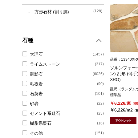
(128)
方形石材 (割り肌)
(70)
アンティーク調石材 (ラフエッ
ジ)
石種
(15)
人造石材 (本磨き仕上げ)
大理石
(1457)
品番：13340XR
(494)
御影石
ライムストーン
(317)
ソルンフォー
ン) 乱形 (薄手
御影石
(6026)
(81)
300角本磨き御影石
XRO)
粘板岩
(90)
乱尺（ランダム
(55)
300角バーナー御影石
石英岩
(101)
標準品
￥6,226/束
砂岩
(22)
（税
(86)
400角本磨き御影石
￥6,226/m2
（
セメント系疑石
(23)
(70)
400角バーナー御影石
アウトレット
樹脂系疑石
(16)
その他
(151)
(66)
300×600角本磨き御影石