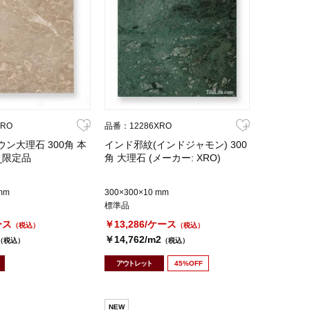
XRO
品番：12286XRO
ウン大理石 300角 本
インド邪紋(インドジャモン) 300
_限定品
角 大理石 (メーカー: XRO)
mm
300×300×10 mm
2
標準品
ース
￥13,286/ケース
（税込）
（税込）
￥14,762/m2
（税込）
（税込）
アウトレット
45%OFF
NEW