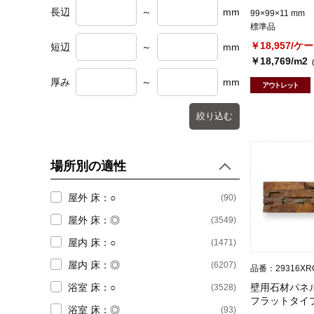
長辺
～
mm
乱形 (不定形)
(52)
99×99×11 mm
(4)
汚垂れ石
標準品
方形の乱尺
(40)
￥18,957/ケ
短辺
～
mm
(1)
石材調シート
コーナー材
(54)
￥18,769/m2
框材
(89)
厚み
～
mm
アウトレット
その他役物
(5616)
絞り込む
円形
(25)
その他異形状
(63)
場所別の適性
屋外 床：○
(90)
屋外 床：◎
(3549)
屋内 床：○
(1471)
屋内 床：◎
(6207)
品番：29316XR
壁用石材パネル 
浴室 床：○
(3528)
フラットタイ
浴室 床：◎
(93)