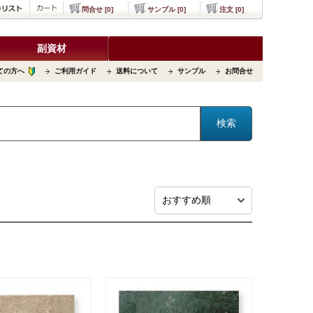
問合せ [0]
サンプル [0]
注文 [0]
副資材
ての方へ
ご利用ガイド
送料について
サンプル
お問合せ