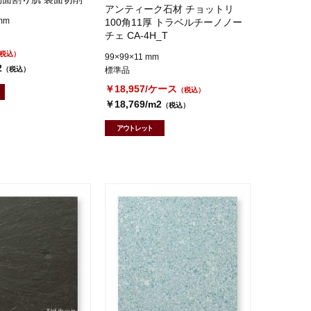
アンティーク石材 チョットリ
mm
100角11厚 トラベルチーノノー
チェ CA-4H_T
税込）
99×99×11 mm
2
（税込）
標準品
￥18,957/ケース
（税込）
￥18,769/m2
（税込）
アウトレット