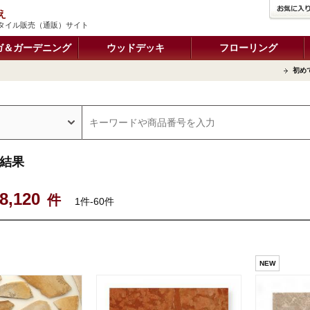
え
タイル販売（通販）サイト
ガ＆ガーデニング
ウッドデッキ
フローリング
初め
結果
8,120
件
1件-60件
NEW