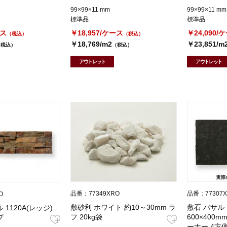
99×99×11 mm
99×99×11 mm
標準品
標準品
ース
￥18,957/ケース
￥24,090/
（税込）
（税込）
￥18,769/m2
￥23,851/m
（税込）
（税込）
アウトレット
アウトレット
品番：77349XRO
品番：77307
O
敷砂利 ホワイト 約10～30mm ラ
敷石 バサル
1120A(レッジ)
フ 20kg袋
600×400m
プ
ーナー 4方