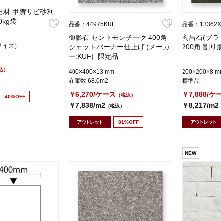
石材 甲賀サビ砂利
0kg袋
品番：44975KUF
品番：13362
御影石 セントモンチーク 400角
玄昌石(ブラ
サイズ）
ジェットバーナー仕上げ (メーカ
200角 割り肌
ー:KUF)_限定品
込）
400×400×13 mm
200×200×8 m
在庫数 68.0m2
標準品
￥6,270/ケース
￥7,888/ケ
（税込）
40%OFF
￥7,838/m2
￥8,217/m2
（税込）
アウトレット
81%OFF
アウトレット
NEW