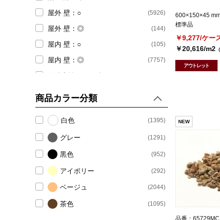
屋外 壁：○
(5926)
600×150×45 m
標準品
屋外 壁：◎
(144)
￥9,277/ケー
屋内 壁：○
(105)
￥20,616/m2
屋内 壁：◎
(7757)
アウトレット
耐凍害性ありで絞る
(6462)
商品カラー分類
白色
(1395)
NEW
グレー
(1291)
黒色
(952)
アイボリー
(292)
ベージュ
(2044)
茶色
(1095)
品番：65729MC