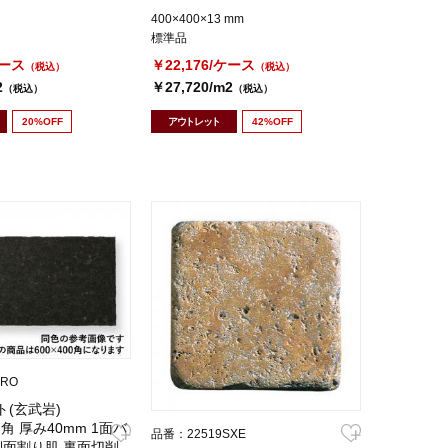
400×400×13 mm
標準品
ケース
￥22,176/ケース
（税込）
（税込）
2
￥27,720/m2
（税込）
（税込）
20%OFF
アウトレット
42%OFF
XRO
ト(玄武岩)
m角 厚み40mm 1面バ
品番：22519SXE
側面割り肌 裏面切削