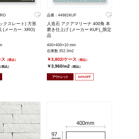
XRO
品番：44982KUF
ックスレート) 方形
人造石 アクアマリーナ 400角 本
 (メーカー: XRO)
磨き仕上げ (メーカー:KUF)_限定
品
m
400×400×10 mm
在庫数 352.3m2
ース
￥3,802/ケース
（税込）
（税込）
￥3,960/m2
（税込）
（税込）
アウトレット
64%OFF