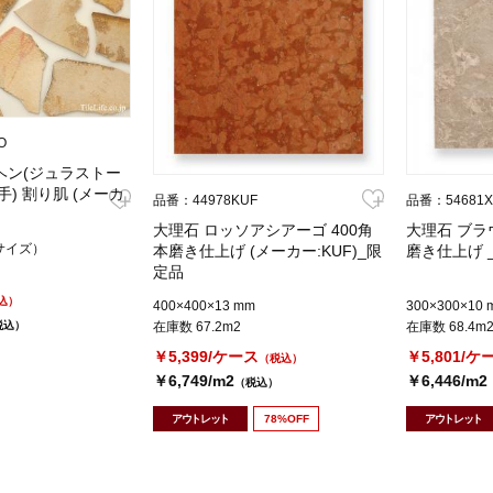
O
ヘン(ジュラストー
厚手) 割り肌 (メーカ
品番：44978KUF
品番：54681
大理石 ロッソアシアーゴ 400角
大理石 ブラ
サイズ）
本磨き仕上げ (メーカー:KUF)_限
磨き仕上げ 
定品
込）
400×400×13 mm
300×300×10 
税込）
在庫数 67.2m2
在庫数 68.4m
￥5,399/ケース
￥5,801/ケ
（税込）
￥6,749/m2
￥6,446/m2
（税込）
アウトレット
78%OFF
アウトレット