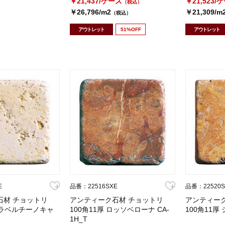
￥21,437/ケース
￥21,523/
（税込）
￥26,796/m2
￥21,309/m
（税込）
アウトレット
51%OFF
アウトレット
E
品番：22516SXE
品番：22520S
石材 チョットリ
アンティーク石材 チョットリ
アンティー
 トラベルチーノキャ
100角11厚 ロッソベローナ CA-
100角11厚 
1H_T