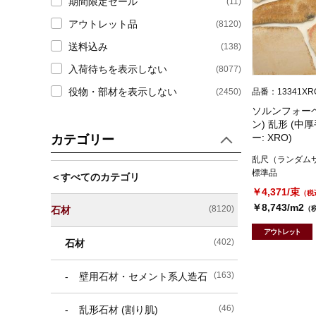
期間限定セール
(11)
アウトレット品
(8120)
送料込み
(138)
入荷待ちを表示しない
(8077)
役物・部材を表示しない
(2450)
品番：13341XR
ソルンフォー
ン) 乱形 (中
ー: XRO)
カテゴリー
乱尺（ランダム
標準品
＜すべてのカテゴリ
￥4,371/束
（税
￥8,743/m2
(8120)
石材
（
アウトレット
(402)
石材
(163)
壁用石材・セメント系人造石
(46)
乱形石材 (割り肌)