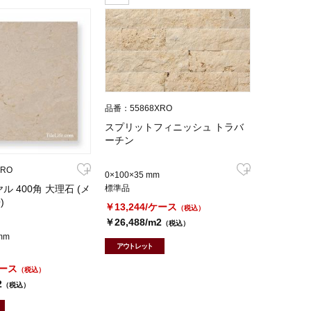
品番：55868XRO
スプリットフィニッシュ トラバ
ーチン
XRO
0×100×35 mm
 400角 大理石 (メ
標準品
)
￥13,244/ケース
（税込）
￥26,488/m2
（税込）
mm
アウトレット
ケース
（税込）
2
（税込）