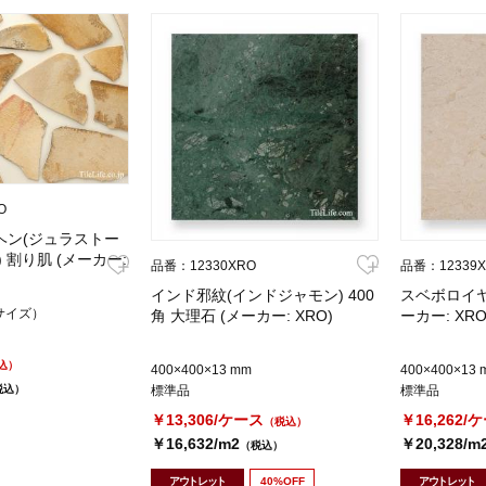
O
ヘン(ジュラストー
) 割り肌 (メーカー:
品番：12330XRO
品番：12339
インド邪紋(インドジャモン) 400
スベボロイヤル
サイズ）
角 大理石 (メーカー: XRO)
ーカー: XRO
込）
400×400×13 mm
400×400×13 
税込）
標準品
標準品
￥13,306/ケース
￥16,262/
（税込）
￥16,632/m2
￥20,328/m
（税込）
アウトレット
40%OFF
アウトレット