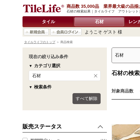
商品数 35,000品 業界最大級の品揃
石材の検索結果｜タイルライフ アウトレット
タイル
石材
レン
ようこそ ゲスト 様
タイルライフのトップ
＞ 商品検索
現在の絞り込み条件
カテゴリ選択
石材の検索
石材
検索条件
対象商品数
すべて解除
販売ステータス