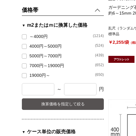
赤茶色
(411)
ガーデニング
価格帯
ピンク
(1442)
約6～15mm 2
赤色
(818)
m2またはｍに換算した価格
乱尺（ランダム
紫色
(387)
標準品
(1214)
～4000円
青色
(167)
￥2,255/袋
（税
(524)
4000円～5000円
緑色
(385)
(439)
5000円～7000円
アウトレット
黄色
(304)
(652)
7000円～19000円
白系
(1420)
(650)
19000円～
金・銀・銅
(4)
～
円
色ミックス
(84)
色幅あり
(668)
換算価格を指定して絞る
ケース単位の販売価格