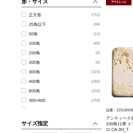
形・サイズ
(65)
アウトレット
400角 大理石
正方形
(712)
(10)
300×600角 大理石
25角以下
(34)
(18)
600角 大理石
50角
(12)
100角
(40)
(33)
ライムストーン
150角
(3)
(6922)
役物石材
200角
(3)
300角
(223)
(1114)
ボーダー
400角
(282)
(1118)
巾木
600角
(103)
300×600
(4503)
小口磨き
(153)
400×600
(26)
品番：22518SX
(93)
壁用コーナー石材・笠石・束石
アンティーク
ボーダー
(1135)
サイズ指定
100角11厚
(89)
框(かまち)
その他長方形
(127)
ロ CA-3H_T