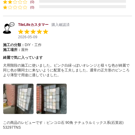
(0)
(0)
TileLifeカスタマー
購入確認済
2026-05-09
施工の分類：
DIY・工作
施工場所：
屋外
綺麗で気に入っています
犬用階段の施工に使いました。ピンク白緑っぽいオレンジと様々な色が綺麗で
同じ色が隣同士に来ないように配置を工夫しました。通常の正方形のピンころ
より薄型で用途に適していました。
この商品のレビューです：
ピンコロ石 90角 ナチュラルミックス系(石英岩)
53297TNS