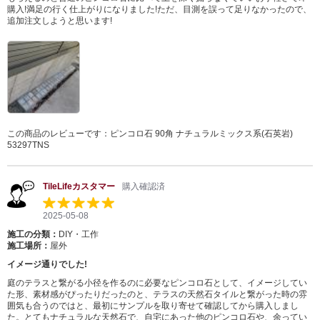
購入!満足の行く仕上がりになりました!ただ、目測を誤って足りなかったので、
追加注文しようと思います!
この商品のレビューです：
ピンコロ石 90角 ナチュラルミックス系(石英岩)
53297TNS
TileLifeカスタマー
購入確認済
2025-05-08
施工の分類：
DIY・工作
施工場所：
屋外
イメージ通りでした!
庭のテラスと繋がる小径を作るのに必要なピンコロ石として、イメージしてい
た形、素材感がぴったりだったのと、テラスの天然石タイルと繋がった時の雰
囲気も合うのではと、最初にサンプルを取り寄せて確認してから購入しまし
た。とてもナチュラルな天然石で、自宅にあった他のピンコロ石や、余ってい