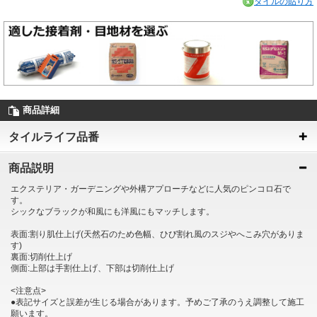
タイルの貼り方
商品詳細
タイルライフ品番
商品説明
エクステリア・ガーデニングや外構アプローチなどに人気のピンコロ石で
す。
シックなブラックが和風にも洋風にもマッチします。
表面:割り肌仕上げ(天然石のため色幅、ひび割れ風のスジやへこみ穴がありま
す)
裏面:切削仕上げ
側面:上部は手割仕上げ、下部は切削仕上げ
<注意点>
●表記サイズと誤差が生じる場合があります。予めご了承のうえ調整して施工
願います。