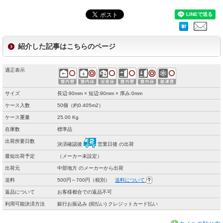
紹介した記事はこちらのページ
適正表示
サイズ
長辺:90mm × 短辺:90mm × 厚み:0mm
ケース入数
50個（約0.405m2）
ケース重量
25.00 Kg
在庫数
標準品
出荷所要日数
決済確認後
営業日後 の出荷
最短出荷予定
（メーカー未設定）
出荷元
中部地方 のメーカーから出荷
送料
500円～700円（税別）
送料について
返品について
お客様都合での返品不可
利用可能決済方法
銀行お振込み (前払い) クレジットカード払い