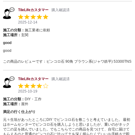
TileLifeカスタマー
購入確認済
2025-12-14
施工の分類：
施工業者に依頼
施工場所：
玄関
good
good
この商品のレビューです：
ピンコロ石 90角 ブラウン系(ジャワ鉄平) 53300TNS
TileLifeカスタマー
購入確認済
2025-10-19
施工の分類：
DIY・工作
施工場所：
屋外
満足の行く仕上がり
元々生垣があったところにDIY でピンコロ石を敷こうと考えていました。 最初
はホームセンターでピンコロ石を購入しようと思いましたが、重いのがネック
で二の足を踏んでいました。でもこちらでこの商品を見つけて、自宅に届けて
もらえるのと普通のピンコロ石に比べて土を深く掘らなくていいお手軽さで即