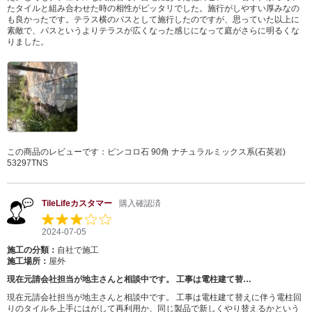
たタイルと組み合わせた時の相性がピッタリでした。施行がしやすい厚みなの
も良かったです。テラス横のパスとして施行したのですが、思っていた以上に
素敵で、パスというよりテラスが広くなった感じになって庭がさらに明るくな
りました。
この商品のレビューです：
ピンコロ石 90角 ナチュラルミックス系(石英岩)
53297TNS
TileLifeカスタマー
購入確認済
2024-07-05
施工の分類：
自社で施工
施工場所：
屋外
現在元請会社担当が地主さんと相談中です。 工事は電柱建て替…
現在元請会社担当が地主さんと相談中です。 工事は電柱建て替えに伴う電柱回
りのタイルを上手にはがして再利用か、同じ製品で新しくやり替えるかという