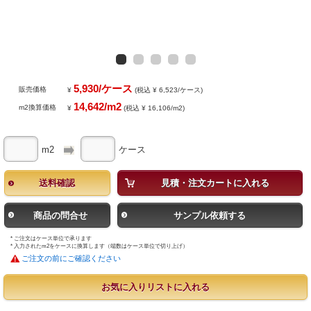
5,930/ケース
販売価格
¥
(税込 ¥ 6,523/ケース)
14,642/m2
m2換算価格
¥
(税込 ¥ 16,106/m2)
m2
ケース
送料確認
見積・注文カートに入れる
商品の問合せ
サンプル依頼する
* ご注文はケース単位で承ります
* 入力されたm2をケースに換算します（端数はケース単位で切り上げ）
ご注文の前にご確認ください
お気に入りリストに入れる