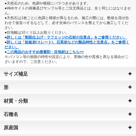
●天然石のため、色調や模様にバラつきがあります。
●Webサイトの画像及びサンプル等とご注文商品とは、全く同じにはなりませ
ん。
●天然石は1枚ごとに色調と模様が異なるため、施工の際には、数箱を混ぜ合
わせて仮並べするなどして、必ず全体のバランスを整えてから施工してくだ
さい。
●目地幅は10ミリ以上お取りください。
●
詳しくは「割肌仕上げ・ラフエッジの石材の注意点」をご参照ください。
●
詳しくは「粘板岩(スレート)、石英岩などの製品特性と注意点」をご参照く
ださい。
●
この商品のおすすめ接着剤・目地材はこちら>>
※パソコン等の画面の特性や設定により、実物の色や質感と異なる場合がご
ざいますので、ご注意ください。
サイズ補足
形
材質・分類
石種名
原産国