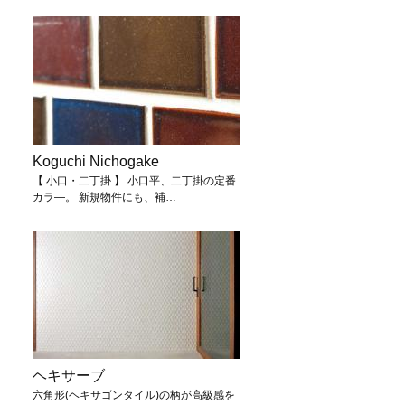
Koguchi Nichogake
【 小口・二丁掛 】 小口平、二丁掛の定番
カラ―。 新規物件にも、補…
ヘキサーブ
六角形(ヘキサゴンタイル)の柄が高級感を