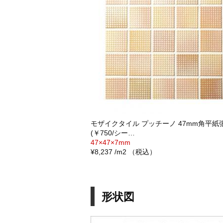
モザイクタイル プッチーノ 47mm角平紙張り
(￥750/シー…
47×47×7mm
¥8,237 /m2 （税込）
形状図