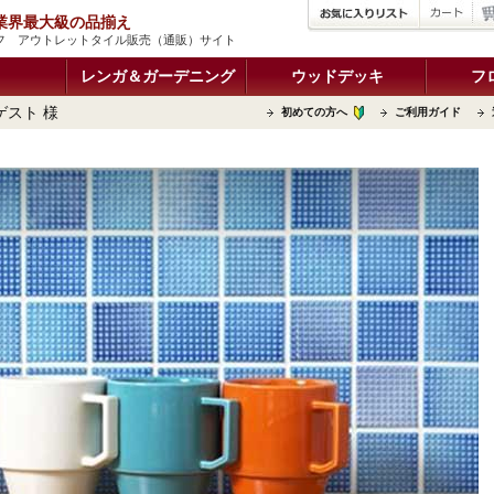
品 業界最大級の品揃え
イフ アウトレットタイル販売（通販）サイト
レンガ＆ガーデニング
ウッドデッキ
フ
ゲスト 様
初めての方へ
ご利用ガイド