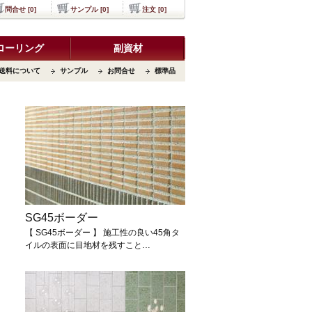
問合せ [0]
サンプル [0]
注文 [0]
ローリング
副資材
送料について
サンプル
お問合せ
標準品
SG45ボーダー
【 SG45ボーダー 】 施工性の良い45角タ
イルの表面に目地材を残すこと…