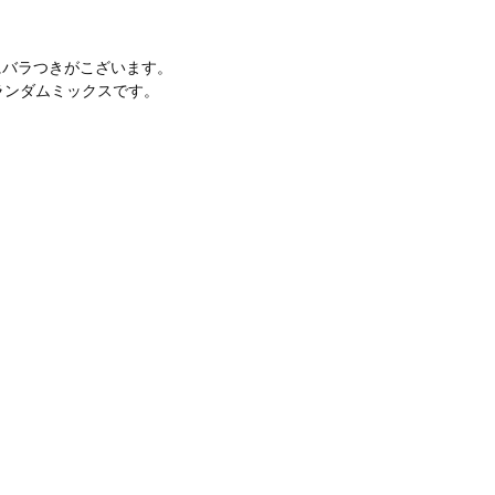
。
にバラつきがこざいます。
ランダムミックスです。