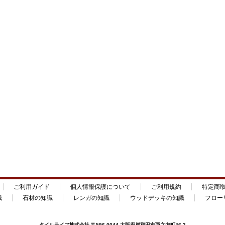
ご利用ガイド
個人情報保護について
ご利用規約
特定商
識
石材の知識
レンガの知識
ウッドデッキの知識
フロー
タイルライフ
株式会社 〒596-0044 大阪府岸和田市西之内町46-3