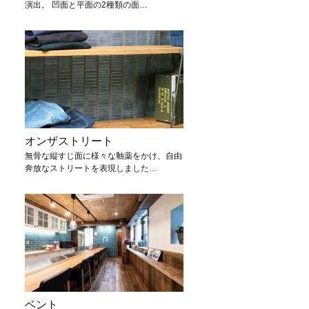
演出。 凹面と平面の2種類の面…
オンザストリート
無骨な縦すじ面に様々な釉薬をかけ、自由
奔放なストリートを表現しました…
ベント