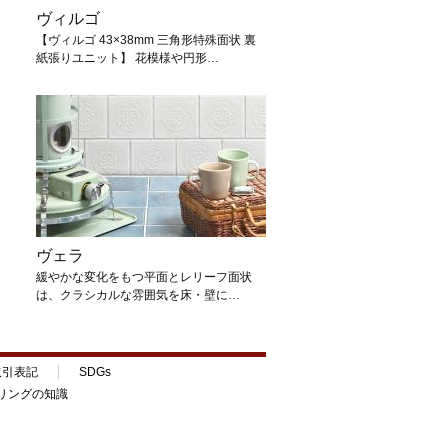
ヴィルゴ
【ヴィルゴ 43×38mm 三角形特殊面状 裏
紙張りユニット】 花模様や円形…
ヴェラ
緩やかな変化をもつ平面とレリーフ面状
は、クラシカルな雰囲気を床・壁に…
取引表記
SDGs
リングの知識