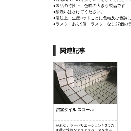
●製品の特性上、色幅の大きな製品です
●酸洗いはさけてください。
●製法上、生産□ットことに色幅及び色調
●ラスターあり9個・ラスターなし27個の
関連記事
浴室タイル スコール
多彩なカラーバリエーションと3つの
形状が快適なアクアスペースを生み