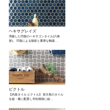
ヘキサグレイズ
湾曲した凹面のヘキサゴンタイル(六角
形)。 凹面による陰影と重厚な釉薬…
ピクトル
【内装タイル ピクトル】 長方形のタイル
を縦・横に配置し市松模様に組…