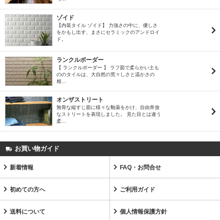
ゾイド
【内装タイル ゾイド】 力強さの中に、優しさ
をかもし出す、まさにセラミックのアンドロイ
ド。
ランクルボーダー
【 ランクルボーダー 】 ラフ面で柔らかい土も
ののタイルは、大自然の荒々しさと温かさの
相…
オンザストリート
無骨な縦すじ面に様々な釉薬をかけ、自由奔放
なストリートを表現しました。 見た目とは違う
柔…
お買い物ガイド
新着情報
FAQ・お問合せ
初めての方へ
ご利用ガイド
送料について
個人情報保護方針