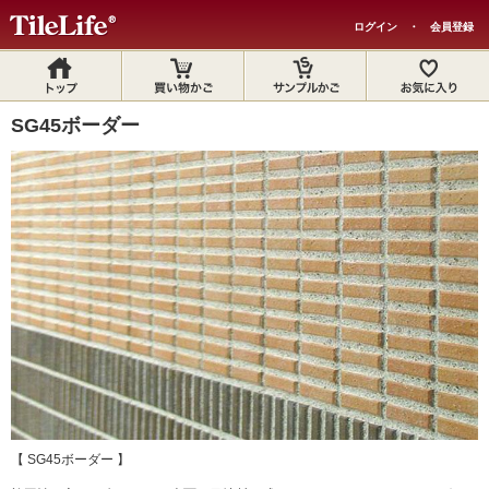
ログイン
・
会員登録
SG45ボーダー
【 SG45ボーダー 】