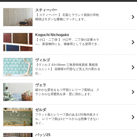
スティーバー
【 スティーバー 】 石面とラウンド面状の市松
模様はモダンな建物にマッチします。
Koguchi Nichogake
【 小口・二丁掛 】 小口平、二丁掛の定番カラ
―。 新規物件にも、補修用としても使用でき…
ヴィルゴ
【ヴィルゴ 43×38mm 三角形特殊面状 裏紙張
りユニット】 花模様や円形など見え方の変わる
伝…
ヴェラ
緩やかな変化をもつ平面とレリーフ面状は、ク
ラシカルな雰囲気を床・壁に演出します。
ゼルダ
フラット面とレリーフ面のある150角内装タイ
ル。 レリーフ面は1ピースからは想像できない
タイ…
パッソ25