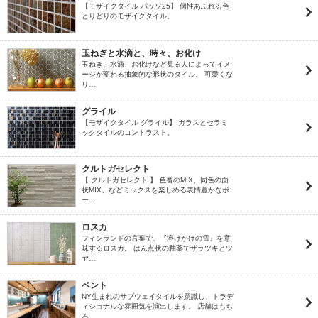
【モザイクタイル パッソ25】 個性あふれる色
とりどりのモザイクタイル。
玉ねぎと水滴と、時々、お化け
玉ねぎ、水滴、お化けなど見る人によってイメ
ージが変わる抽象的な形状のタイル。 可愛くな
り…
グライル
【モザイクタイル グライル】 ガラスとセラミ
ックタイルのコントラスト。
クルトガセレクト
【 クルトガセレクト 】 色番のMIX、同色の面
状MIX、などミックスを楽しめる表情豊かなボ
ー…
ロスカ
フィンランドの言葉で、『溶けかけの雪』を意
味するロスカ。 はん点状の釉薬でザラツキとツ
ヤ…
ベント
NY生まれのサブウェイタイルを意識し、トラデ
ィショナルな雰囲気を演出します。 店舗はもち
ろ…