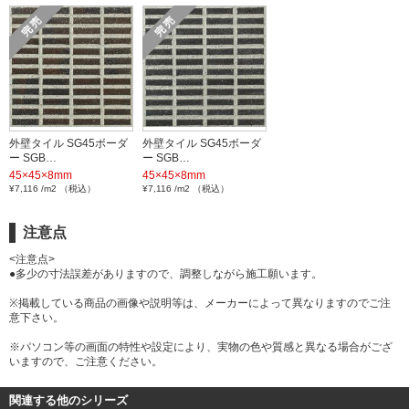
外壁タイル SG45ボーダ
外壁タイル SG45ボーダ
ー SGB…
ー SGB…
45×45×8mm
45×45×8mm
¥7,116 /m2 （税込）
¥7,116 /m2 （税込）
注意点
<注意点>
●多少の寸法誤差がありますので、調整しながら施工願います。
※掲載している商品の画像や説明等は、メーカーによって異なりますのでご注
意下さい。
※パソコン等の画面の特性や設定により、実物の色や質感と異なる場合がござ
いますので、ご注意ください。
関連する他のシリーズ