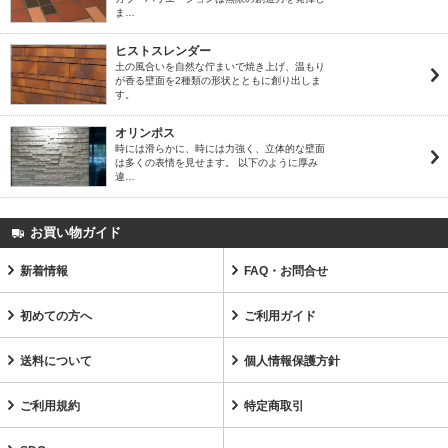
ま…
ヒストスレンダー
土の風合いを自然な佇まいで焼き上げ、温もり
が香る壁面を2種類の形状とともに創り出しま
す。
オリンポス
時には滑らかに、時には力強く、立体的な壁面
は多くの表情を見せます。 以下のように厚み
違…
お買い物ガイド
新着情報
FAQ・お問合せ
初めての方へ
ご利用ガイド
送料について
個人情報保護方針
ご利用規約
特定商取引