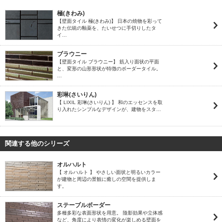
極(きわみ)
【壁面タイル 極(きわみ)】 日本の焼物を彩って
きた伝統の釉薬を、たいせつに手切りしたタ
イ…
ブラウニー
【壁面タイル ブラウニー】 筋入り面状の平面
と、変形の山形形状が特徴のボーダータイル。
…
彩琳(さいりん)
【 LIXIL 彩琳(さいりん) 】 和のエッセンスを取
り入れたシンプルなデザインが、建物をスタ…
関連する他のシリーズ
オルハルト
【 オルハルト 】 やさしい面状と明るいカラー
が建物と周辺の景観に癒しの空間を提供しま
す。
ステーブルボーダー
多種多彩な表面形状を用意。 陰影効果や立体感
など、角度により表情の変化が楽しめる壁面を