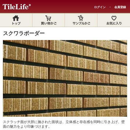
ログイン
・
会員登録
スクワラボーダー
スクラッチ面が大胆に施された面状は、立体感と存在感を同時に引き上げ、壁
面の魅力をより印象づけます。