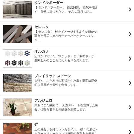
タンドルボーダー
【 タンドルボーダー 】 自然回帰。 自然を壊さ
ず、自然に近づきたい。 そんな気持ちが…
セレスタ
【 セレスタ 】 砂をイメージするような細かな
斑点と長辺に施されたテーパーがクールでシ
ャ…
オルガノ
忘れかけていた「懐かしさ」と「素朴さ」が、
空間と人のこころにぬくもりを与えます。
ブレイリット ストーン
力強く、こだわりの面状が生み出す壁面は圧倒
的な重厚感と個性を創造します。
アルジェロ
大胆にまた繊細に。 天然スレートを意識した風
合いは落ち着きと高級感を演出します。
虹
土の風合いを持つレンガタイル。 様々な形状・
カラーバリエーションは無限の創造力を発揮し