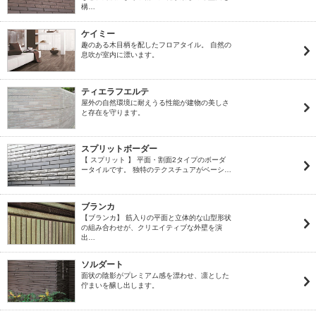
構…
ケイミー
趣のある木目柄を配したフロアタイル。 自然の
息吹が室内に漂います。
ティエラフエルテ
屋外の自然環境に耐えうる性能が建物の美しさ
と存在を守ります。
スプリットボーダー
【 スプリット 】 平面・割面2タイプのボーダ
ータイルです。 独特のテクスチュアがベーシ…
ブランカ
【ブランカ】 筋入りの平面と立体的な山型形状
の組み合わせが、クリエイティブな外壁を演
出…
ソルダート
面状の陰影がプレミアム感を漂わせ、凛とした
佇まいを醸し出します。