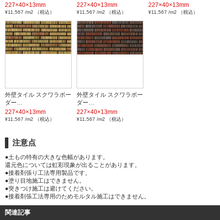
227×40×13mm
227×40×13mm
227×40×13mm
¥11,567 /m2 （税込）
¥11,567 /m2 （税込）
¥11,567 /m2 （税込）
外壁タイル スクワラボー
外壁タイル スクワラボー
ダー…
ダー…
227×40×13mm
227×40×13mm
¥11,567 /m2 （税込）
¥11,567 /m2 （税込）
注意点
●土もの特有の大きな色幅があります。
還元色については虹彩現象が出ることがあります。
●接着剤張り工法専用製品です。
●塗り目地施工はできません。
●突きつけ施工は避けてください。
●接着剤張工法専用のためモルタル施工はできません。
関連記事